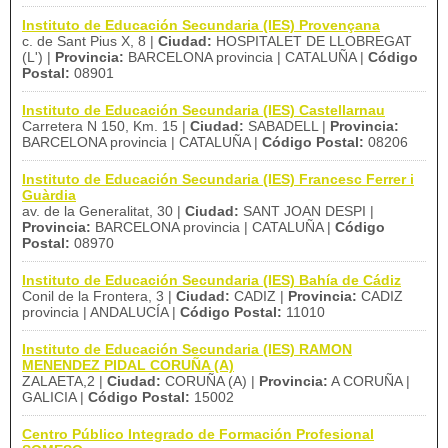
Instituto de Educación Secundaria (IES) Provençana
c. de Sant Pius X, 8 |
Ciudad:
HOSPITALET DE LLOBREGAT
(L') |
Provincia:
BARCELONA provincia | CATALUÑA |
Código
Postal:
08901
Instituto de Educación Secundaria (IES) Castellarnau
Carretera N 150, Km. 15 |
Ciudad:
SABADELL |
Provincia:
BARCELONA provincia | CATALUÑA |
Código Postal:
08206
Instituto de Educación Secundaria (IES) Francesc Ferrer i
Guàrdia
av. de la Generalitat, 30 |
Ciudad:
SANT JOAN DESPI |
Provincia:
BARCELONA provincia | CATALUÑA |
Código
Postal:
08970
Instituto de Educación Secundaria (IES) Bahía de Cádiz
Conil de la Frontera, 3 |
Ciudad:
CADIZ |
Provincia:
CADIZ
provincia | ANDALUCÍA |
Código Postal:
11010
Instituto de Educación Secundaria (IES) RAMON
MENENDEZ PIDAL CORUÑA (A)
ZALAETA,2 |
Ciudad:
CORUÑA (A) |
Provincia:
A CORUÑA |
GALICIA |
Código Postal:
15002
Centro Público Integrado de Formación Profesional