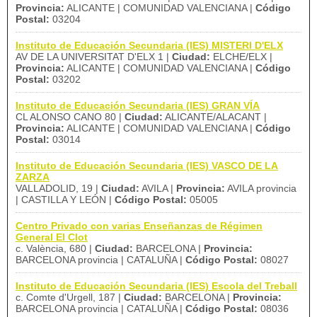
Provincia:
ALICANTE | COMUNIDAD VALENCIANA |
Código
Postal:
03204
Instituto de Educación Secundaria (IES) MISTERI D'ELX
AV DE LA UNIVERSITAT D'ELX 1 |
Ciudad:
ELCHE/ELX |
Provincia:
ALICANTE | COMUNIDAD VALENCIANA |
Código
Postal:
03202
Instituto de Educación Secundaria (IES) GRAN VÍA
CL ALONSO CANO 80 |
Ciudad:
ALICANTE/ALACANT |
Provincia:
ALICANTE | COMUNIDAD VALENCIANA |
Código
Postal:
03014
Instituto de Educación Secundaria (IES) VASCO DE LA
ZARZA
VALLADOLID, 19 |
Ciudad:
AVILA |
Provincia:
AVILA provincia
| CASTILLA Y LEÓN |
Código Postal:
05005
Centro Privado con varias Enseñanzas de Régimen
General El Clot
c. València, 680 |
Ciudad:
BARCELONA |
Provincia:
BARCELONA provincia | CATALUÑA |
Código Postal:
08027
Instituto de Educación Secundaria (IES) Escola del Treball
c. Comte d'Urgell, 187 |
Ciudad:
BARCELONA |
Provincia:
BARCELONA provincia | CATALUÑA |
Código Postal:
08036