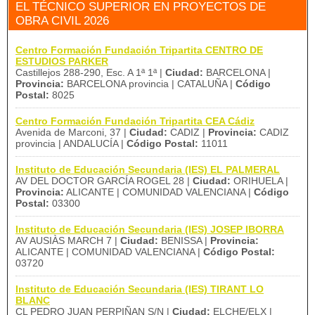
EL TÉCNICO SUPERIOR EN PROYECTOS DE
OBRA CIVIL 2026
Centro Formación Fundación Tripartita CENTRO DE
ESTUDIOS PARKER
Castillejos 288-290, Esc. A 1ª 1ª |
Ciudad:
BARCELONA |
Provincia:
BARCELONA provincia | CATALUÑA |
Código
Postal:
8025
Centro Formación Fundación Tripartita CEA Cádiz
Avenida de Marconi, 37 |
Ciudad:
CADIZ |
Provincia:
CADIZ
provincia | ANDALUCÍA |
Código Postal:
11011
Instituto de Educación Secundaria (IES) EL PALMERAL
AV DEL DOCTOR GARCÍA ROGEL 28 |
Ciudad:
ORIHUELA |
Provincia:
ALICANTE | COMUNIDAD VALENCIANA |
Código
Postal:
03300
Instituto de Educación Secundaria (IES) JOSEP IBORRA
AV AUSIÀS MARCH 7 |
Ciudad:
BENISSA |
Provincia:
ALICANTE | COMUNIDAD VALENCIANA |
Código Postal:
03720
Instituto de Educación Secundaria (IES) TIRANT LO
BLANC
CL PEDRO JUAN PERPIÑAN S/N |
Ciudad:
ELCHE/ELX |