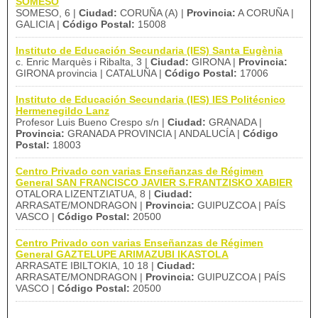
SOMESO
SOMESO, 6 |
Ciudad:
CORUÑA (A) |
Provincia:
A CORUÑA |
GALICIA |
Código Postal:
15008
Instituto de Educación Secundaria (IES) Santa Eugènia
c. Enric Marquès i Ribalta, 3 |
Ciudad:
GIRONA |
Provincia:
GIRONA provincia | CATALUÑA |
Código Postal:
17006
Instituto de Educación Secundaria (IES) IES Politécnico
Hermenegildo Lanz
Profesor Luis Bueno Crespo s/n |
Ciudad:
GRANADA |
Provincia:
GRANADA PROVINCIA | ANDALUCÍA |
Código
Postal:
18003
Centro Privado con varias Enseñanzas de Régimen
General SAN FRANCISCO JAVIER S.FRANTZISKO XABIER
OTALORA LIZENTZIATUA, 8 |
Ciudad:
ARRASATE/MONDRAGON |
Provincia:
GUIPUZCOA | PAÍS
VASCO |
Código Postal:
20500
Centro Privado con varias Enseñanzas de Régimen
General GAZTELUPE ARIMAZUBI IKASTOLA
ARRASATE IBILTOKIA, 10 18 |
Ciudad:
ARRASATE/MONDRAGON |
Provincia:
GUIPUZCOA | PAÍS
VASCO |
Código Postal:
20500