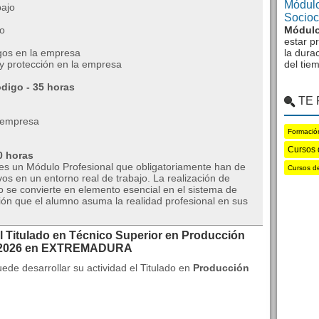
Módulo
bajo
Sociocu
o
Módulo
estar p
sgos en la empresa
la dura
y protección en la empresa
del tie
digo - 35 horas
TE
 empresa
Formació
Cursos 
0 horas
s un Módulo Profesional que obligatoriamente han de
Cursos d
os en un entorno real de trabajo. La realización de
jo se convierte en elemento esencial en el sistema de
ión que el alumno asuma la realidad profesional en sus
l Titulado en Técnico Superior en Producción
os 2026 en EXTREMADURA
ede desarrollar su actividad el Titulado en
Producción