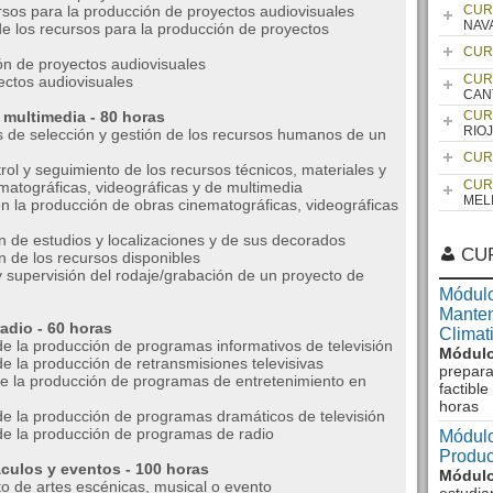
sos para la producción de proyectos audiovisuales
CUR
NAV
e los recursos para la producción de proyectos
CUR
ón de proyectos audiovisuales
CUR
ctos audiovisuales
CAN
 multimedia - 80 horas
CUR
RIO
 de selección y gestión de los recursos humanos de un
CUR
ol y seguimiento de los recursos técnicos, materiales y
CUR
ematográficas, videográficas y de multimedia
MEL
n la producción de obras cinematográficas, videográficas
n de estudios y localizaciones y de sus decorados
CU
 de los recursos disponibles
 supervisión del rodaje/grabación de un proyecto de
Módulo
Manten
adio - 60 horas
Climat
e la producción de programas informativos de televisión
Módulo
e la producción de retransmisiones televisivas
prepara
e la producción de programas de entretenimiento en
factibl
horas
e la producción de programas dramáticos de televisión
de la producción de programas de radio
Módulo
Produc
culos y eventos - 100 horas
Módulo
to de artes escénicas, musical o evento