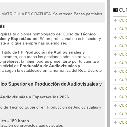
CU
 MATRÍCULA ES GRATUITA. Se ofrecen Becas parciales
CUR
rás
CUR
siguirás tu diploma homologado del Curso de
Técnico
CUR
ales y Espectáculos
. Sé un profesional en este sector y
ste a lo que siempre has querido ser.
CUR
u Título de
FP Producción de Audiovisuales y
CUR
al examen, con todas las gestiones administrativas
 prefieres, también podrás presentarte por tu cuenta a
CUR
o oficial de
Producción de Audiovisuales y
 según lo establecido en la normativa del Real Decreto
CUR
CUR
nico Superior en Producción de Audiovisuales y
CUR
CUR
CUR
o de Técnico Superior en Producción de Audiovisuales y
CUR
les - 150 horas
CUR
lización de proyectos audiovisuales