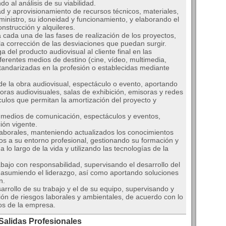
do al análisis de su viabilidad.
ad y aprovisionamiento de recursos técnicos, materiales,
ministro, su idoneidad y funcionamiento, y elaborando el
strucción y alquileres.
cada una de las fases de realización de los proyectos,
a corrección de las desviaciones que puedan surgir.
del producto audiovisual al cliente final en las
ferentes medios de destino (cine, vídeo, multimedia,
tandarizadas en la profesión o establecidas mediante
e la obra audiovisual, espectáculo o evento, aportando
doras audiovisuales, salas de exhibición, emisoras y redes
culos que permitan la amortización del proyecto y
s medios de comunicación, espectáculos y eventos,
ión vigente.
aborales, manteniendo actualizados los conocimientos
ivos a su entorno profesional, gestionando su formación y
a lo largo de la vida y utilizando las tecnologías de la
ajo con responsabilidad, supervisando el desarrollo del
 asumiendo el liderazgo, así como aportando soluciones
n.
rollo de su trabajo y el de su equipo, supervisando y
ón de riesgos laborales y ambientales, de acuerdo con lo
vos de la empresa.
 Salidas Profesionales