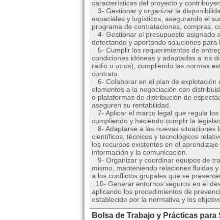
características del proyecto y contribuyen
3- Gestionar y organizar la disponibilid
espaciales y logísticos, asegurando el su
programa de contrataciones, compras, con
4- Gestionar el presupuesto asignado a 
detectando y aportando soluciones para l
5- Cumplir los requerimientos de entrega 
condiciones idóneas y adaptadas a los di
radio u otros), cumpliendo las normas es
contrato.
6- Colaborar en el plan de explotación d
elementos a la negociación con distribui
o plataformas de distribución de espectá
aseguren su rentabilidad.
7- Aplicar el marco legal que regula lo
cumpliendo y haciendo cumplir la legislac
8- Adaptarse a las nuevas situaciones l
científicos, técnicos y tecnológicos relat
los recursos existentes en el aprendizaje 
información y la comunicación.
9- Organizar y coordinar equipos de trab
mismo, manteniendo relaciones fluidas y
a los conflictos grupales que se presente
10- Generar entornos seguros en el desar
aplicando los procedimientos de prevenci
establecido por la normativa y los objeti
Bolsa de Trabajo y Prácticas para