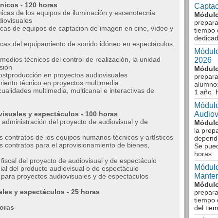
nicos - 120 horas
Captac
icas de los equipos de iluminación y escenotecnia
Módulo
iovisuales
prepara
cas de equipos de captación de imagen en cine, vídeo y
tiempo 
dedicad
cas del equipamiento de sonido idóneo en espectáculos,
Módulo
edios técnicos del control de realización, la unidad
2026
isión
Módulo
stproducción en proyectos audiovisuales
prepara
miento técnico en proyectos multimedia
alumno:
ualidades multimedia, multicanal e interactivas de
1 año 
Módulo
isuales y espectáculos - 100 horas
Audiov
 administración del proyecto de audiovisual y de
Módulo
la prep
s contratos de los equipos humanos técnicos y artísticos
dependi
os contratos para el aprovisionamiento de bienes,
Se pue
horas
iscal del proyecto de audiovisual y de espectáculo
Módulo
ial del producto audiovisual o de espectáculo
Manten
para proyectos audiovisuales y de espectáculos
Módulo
les y espectáculos - 25 horas
prepara
tiempo 
horas
del tie