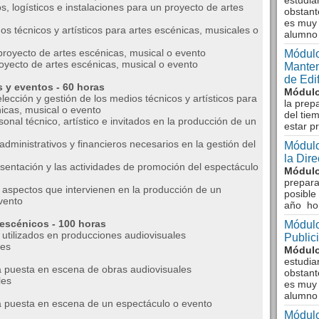
estudia
, logísticos e instalaciones para un proyecto de artes
obstant
es muy 
 técnicos y artísticos para artes escénicas, musicales o
alumno
royecto de artes escénicas, musical o evento
Módulo
yecto de artes escénicas, musical o evento
Manten
de Edi
 y eventos - 60 horas
Módulo
ección y gestión de los medios técnicos y artísticos para
la prep
icas, musical o evento
del tie
nal técnico, artístico e invitados en la producción de un
estar p
ministrativos y financieros necesarios en la gestión del
Módulo
la Dir
sentación y las actividades de promoción del espectáculo
Módulo
prepara
 aspectos que intervienen en la producción de un
posible
vento
año ho
escénicos - 100 horas
Módulo
utilizados en producciones audiovisuales
Public
les
Módulo
estudia
la puesta en escena de obras audiovisuales
obstant
les
es muy 
alumno
la puesta en escena de un espectáculo o evento
Módulo