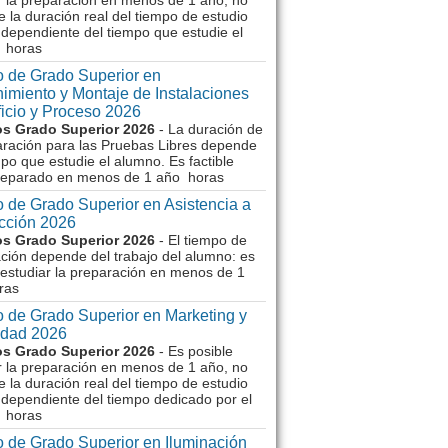
r la preparación en menos de 1 año, no
e la duración real del tiempo de estudio
dependiente del tiempo que estudie el
 horas
 de Grado Superior en
imiento y Montaje de Instalaciones
ficio y Proceso 2026
s Grado Superior 2026
- La duración de
aración para las Pruebas Libres depende
mpo que estudie el alumno. Es factible
reparado en menos de 1 año horas
 de Grado Superior en Asistencia a
ección 2026
s Grado Superior 2026
- El tiempo de
ción depende del trabajo del alumno: es
 estudiar la preparación en menos de 1
ras
 de Grado Superior en Marketing y
idad 2026
s Grado Superior 2026
- Es posible
r la preparación en menos de 1 año, no
e la duración real del tiempo de estudio
dependiente del tiempo dedicado por el
 horas
 de Grado Superior en Iluminación