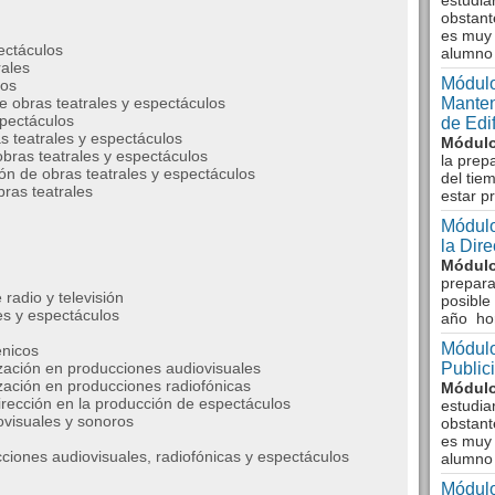
estudia
obstant
es muy 
ectáculos
alumno
rales
Módulo
los
de obras teatrales y espectáculos
Manten
spectáculos
de Edi
s teatrales y espectáculos
Módulo
obras teatrales y espectáculos
la prep
ón de obras teatrales y espectáculos
del tie
bras teatrales
estar p
Módulo
la Dir
Módulo
prepara
radio y televisión
posible
es y espectáculos
año ho
Módulo
énicos
lización en producciones audiovisuales
Public
ización en producciones radiofónicas
Módulo
irección en la producción de espectáculos
estudia
iovisuales y sonoros
obstant
es muy 
ciones audiovisuales, radiofónicas y espectáculos
alumno
Módulo