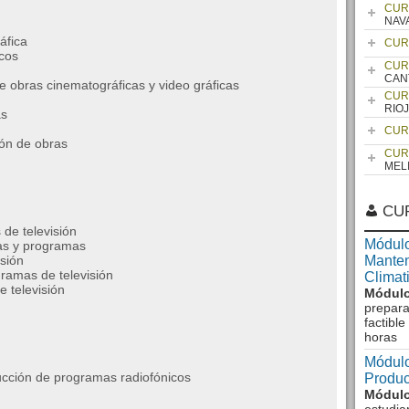
CUR
NAV
áfica
CUR
cos
CUR
CAN
de obras cinematográficas y video gráficas
CUR
RIO
as
CUR
ión de obras
CUR
MEL
CU
de televisión
Módulo
ras y programas
sión
Manten
gramas de televisión
Climat
 televisión
Módulo
prepara
factibl
horas
Módulo
ducción de programas radiofónicos
Produc
Módulo