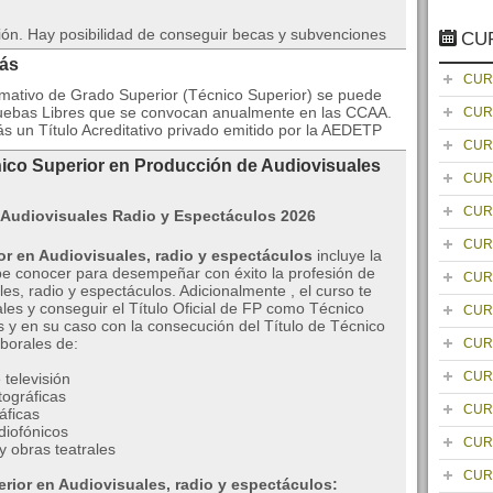
ión. Hay posibilidad de conseguir becas y subvenciones
CU
rás
CUR
ormativo de Grado Superior (Técnico Superior) se puede
ruebas Libres que se convocan anualmente en las CCAA.
CUR
birás un Título Acreditativo privado emitido por la AEDETP
CUR
nico Superior en Producción de Audiovisuales
CUR
CUR
CUR
or en Audiovisuales, radio y espectáculos
incluye la
ebe conocer para desempeñar con éxito la profesión de
CUR
es, radio y espectáculos. Adicionalmente , el curso te
les y conseguir el Título Oficial de FP como Técnico
CUR
 y en su caso con la consecución del Título de Técnico
aborales de:
CUR
CUR
televisión
ográficas
CUR
áficas
diofónicos
CUR
y obras teatrales
CUR
rior en Audiovisuales, radio y espectáculos: