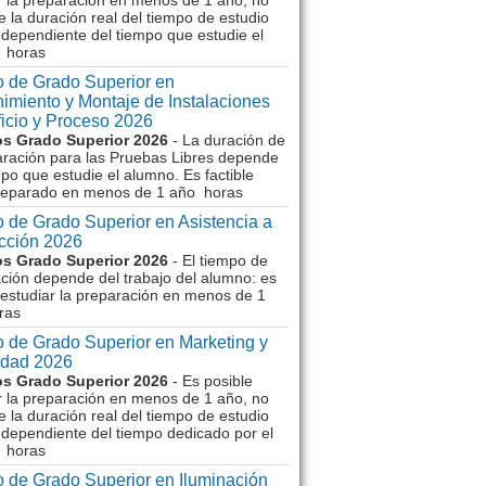
r la preparación en menos de 1 año, no
e la duración real del tiempo de estudio
dependiente del tiempo que estudie el
 horas
 de Grado Superior en
imiento y Montaje de Instalaciones
ficio y Proceso 2026
s Grado Superior 2026
- La duración de
aración para las Pruebas Libres depende
mpo que estudie el alumno. Es factible
reparado en menos de 1 año horas
 de Grado Superior en Asistencia a
ección 2026
s Grado Superior 2026
- El tiempo de
ción depende del trabajo del alumno: es
 estudiar la preparación en menos de 1
ras
 de Grado Superior en Marketing y
idad 2026
s Grado Superior 2026
- Es posible
r la preparación en menos de 1 año, no
e la duración real del tiempo de estudio
dependiente del tiempo dedicado por el
 horas
 de Grado Superior en Iluminación