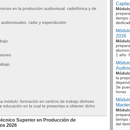
Captac
vicios en la producción audiovisual, radiofónica y de
Módulo
prepara
tiempo 
 audiovisuales, radio y espectáculos
dedicad
Módulo
2026
abajo
Módulo
prepara
alumno:
siones
1 año 
Módulo
rabajo
Audiov
Módulo
la prep
l
dependi
Se pue
horas
Módulo
a módulo: formación en centros de trabajo dichoes
Manten
e educación en la cual te presentas a obtener dicho
Módulo
prepara
tiempo 
écnico Superior en Producción de
del tie
los 2026