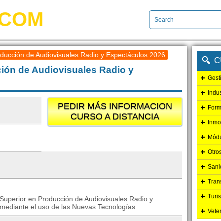
.COM
oducción de Audiovisuales Radio y Espectáculos 2026
C
ión de Audiovisuales Radio y
Gest
Indu
PEDIR MÁS INFORMACION
Form
CURSO A DISTANCIA
Inmo
Módu
Otro
Sani
Tran
Turi
 Superior en Producción de Audiovisuales Radio y
emediante el uso de las Nuevas Tecnologías
Vete