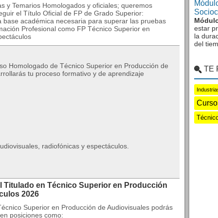
Módulo
ras y Temarios Homologados y oficiales; queremos
Sociocu
uir el Título Oficial de FP de Grado Superior:
Módulo
 la base académica necesaria para superar las pruebas
estar p
Formación Profesional como FP Técnico Superior en
la dura
pectáculos
del tie
urso Homologado de Técnico Superior en Producción de
TE
rollarás tu proceso formativo y de aprendizaje
Industri
Curso
Técnico
diovisuales, radiofónicas y espectáculos.
l Titulado en Técnico Superior en Producción
culos 2026
Técnico Superior en Producción de Audiovisuales podrás
 en posiciones como: