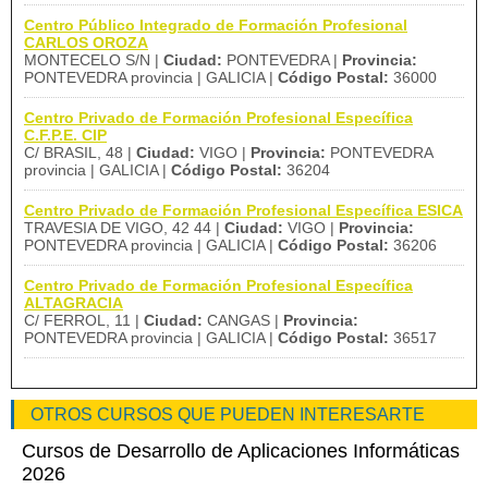
Centro Público Integrado de Formación Profesional
CARLOS OROZA
MONTECELO S/N |
Ciudad:
PONTEVEDRA |
Provincia:
PONTEVEDRA provincia | GALICIA |
Código Postal:
36000
Centro Privado de Formación Profesional Específica
C.F.P.E. CIP
C/ BRASIL, 48 |
Ciudad:
VIGO |
Provincia:
PONTEVEDRA
provincia | GALICIA |
Código Postal:
36204
Centro Privado de Formación Profesional Específica ESICA
TRAVESIA DE VIGO, 42 44 |
Ciudad:
VIGO |
Provincia:
PONTEVEDRA provincia | GALICIA |
Código Postal:
36206
Centro Privado de Formación Profesional Específica
ALTAGRACIA
C/ FERROL, 11 |
Ciudad:
CANGAS |
Provincia:
PONTEVEDRA provincia | GALICIA |
Código Postal:
36517
OTROS CURSOS QUE PUEDEN INTERESARTE
Cursos de Desarrollo de Aplicaciones Informáticas
2026