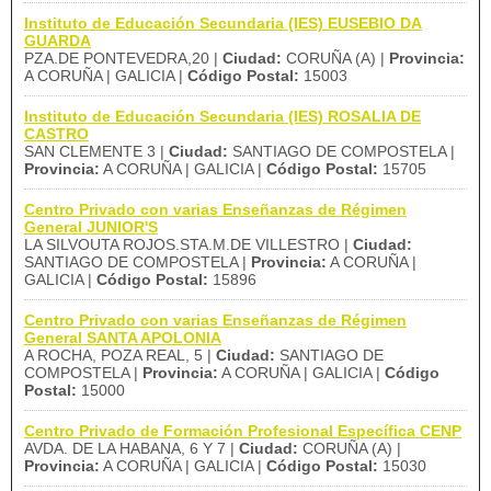
Instituto de Educación Secundaria (IES) EUSEBIO DA
GUARDA
PZA.DE PONTEVEDRA,20 |
Ciudad:
CORUÑA (A) |
Provincia:
A CORUÑA | GALICIA |
Código Postal:
15003
Instituto de Educación Secundaria (IES) ROSALIA DE
CASTRO
SAN CLEMENTE 3 |
Ciudad:
SANTIAGO DE COMPOSTELA |
Provincia:
A CORUÑA | GALICIA |
Código Postal:
15705
Centro Privado con varias Enseñanzas de Régimen
General JUNIOR'S
LA SILVOUTA ROJOS.STA.M.DE VILLESTRO |
Ciudad:
SANTIAGO DE COMPOSTELA |
Provincia:
A CORUÑA |
GALICIA |
Código Postal:
15896
Centro Privado con varias Enseñanzas de Régimen
General SANTA APOLONIA
A ROCHA, POZA REAL, 5 |
Ciudad:
SANTIAGO DE
COMPOSTELA |
Provincia:
A CORUÑA | GALICIA |
Código
Postal:
15000
Centro Privado de Formación Profesional Específica CENP
AVDA. DE LA HABANA, 6 Y 7 |
Ciudad:
CORUÑA (A) |
Provincia:
A CORUÑA | GALICIA |
Código Postal:
15030