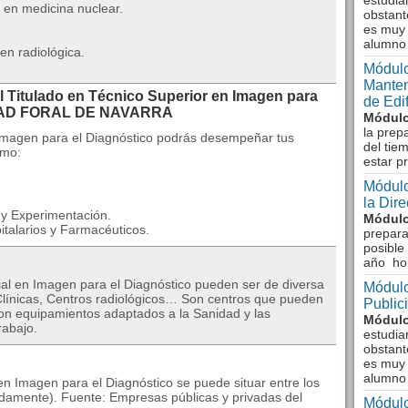
estudia
 en medicina nuclear.
obstant
es muy 
alumno
en radiológica.
Módulo
Manten
l Titulado en Técnico Superior en Imagen para
de Edi
IDAD FORAL DE NAVARRA
Módulo
la prep
 Imagen para el Diagnóstico podrás desempeñar tus
del tie
omo:
estar p
Módulo
la Dir
 y Experimentación.
Módulo
talarios y Farmacéuticos.
prepara
posible
año ho
ial en Imagen para el Diagnóstico pueden ser de diversa
Módulo
 Clínicas, Centros radiológicos… Son centros que pueden
Public
con equipamientos adaptados a la Sanidad y las
Módulo
rabajo.
estudia
obstant
es muy 
alumno
en Imagen para el Diagnóstico se puede situar entre los
damente). Fuente: Empresas públicas y privadas del
Módulo