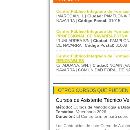
Centro Público Integrado de Forma
IMÁRCOAIN, 1 |
Ciudad:
PAMPLONA/I
NAVARRA |
Código Postal:
31015
Centro Público Integrado de Forma
PROFESIONAL DE NAVARRA ESTNA
IRUNLARREA S/N |
Ciudad:
PAMPLONA
DE NAVARRA |
Código Postal:
31008
Centro Público Integrado de Formac
RENOVABLES
C/. ADUANA, S/N. |
Ciudad:
NOAIN (VA
NAVARRA | COMUNIDAD FORAL DE N
OTROS CURSOS QUE PUEDEN
Cursos de Asistente Técnico Ve
Método:
Cursos de Metodología a Dista
Temática:
Veterinaria 2026
Duración:
El Centro te informará sobre
Los Contenidos de este Curso de Asisten