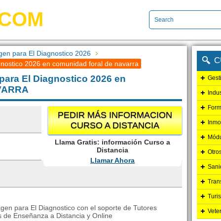
.COM
gen para El Diagnostico 2026
C
nostico 2026 en comunidad foral de navarra
para El Diagnostico 2026 en
Gest
VARRA
Indu
Form
PEDIR MÁS INFORMACION
Inmo
CURSO A DISTANCIA
Módu
Llama Gratis: información Curso a
Distancia
Otro
Llamar Ahora
Sani
Tran
Turi
gen para El Diagnostico con el soporte de Tutores
Vete
s de Enseñanza a Distancia y Online