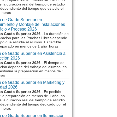
r la preparación en menos de 1 año, no
e la duración real del tiempo de estudio
dependiente del tiempo que estudie el
 horas
 de Grado Superior en
imiento y Montaje de Instalaciones
ficio y Proceso 2026
s Grado Superior 2026
- La duración de
aración para las Pruebas Libres depende
mpo que estudie el alumno. Es factible
reparado en menos de 1 año horas
 de Grado Superior en Asistencia a
ección 2026
s Grado Superior 2026
- El tiempo de
ción depende del trabajo del alumno: es
 estudiar la preparación en menos de 1
ras
 de Grado Superior en Marketing y
idad 2026
s Grado Superior 2026
- Es posible
r la preparación en menos de 1 año, no
e la duración real del tiempo de estudio
dependiente del tiempo dedicado por el
 horas
 de Grado Superior en Iluminación