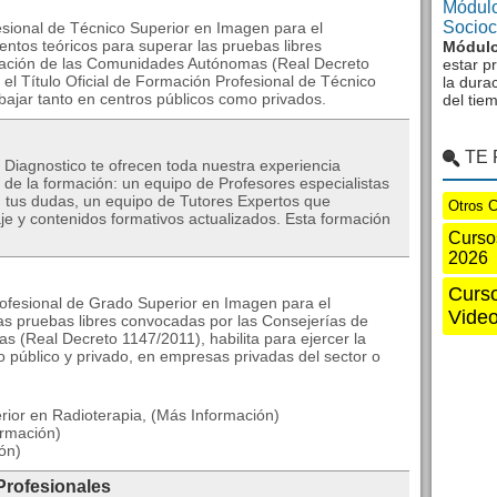
Módulo
Sociocu
esional de Técnico Superior en Imagen para el
entos teóricos para superar las pruebas libres
Módulo
cación de las Comunidades Autónomas (Real Decreto
estar p
l Título Oficial de Formación Profesional de Técnico
la dura
abajar tanto en centros públicos como privados.
del tie
TE
 Diagnostico te ofrecen toda nuestra experiencia
e la formación: un equipo de Profesores especialistas
 tus dudas, un equipo de Tutores Expertos que
Otros 
aje y contenidos formativos actualizados. Esta formación
Curso
2026
Curso
rofesional de Grado Superior en Imagen para el
Vide
as pruebas libres convocadas por las Consejerías de
(Real Decreto 1147/2011), habilita para ejercer la
rio público y privado, en empresas privadas del sector o
rior en Radioterapia, (Más Información)
ormación)
ón)
Profesionales