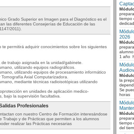
Captac
Módulo
prepara
tiempo 
cnico Grado Superior en Imagen para el Diagnóstico es el
dedicad
an las diferentes Consejerías de Educación de las
1147/2011).
Módulo
2026
Módulo
 te permitirá adquirir conocimientos sobre los siguientes
prepara
alumno:
1 año 
ea de trabajo asignada en la unidad/gabinete.
Módulo
umano, utilizando equipos radiográficos.
Audiov
humano, utilizando equipos de procesamiento informático
Módulo
 Tomografía Axial Computarizadora.
la prep
humano, mediante técnicas radioisotópicas utilizando
dependi
Se pue
oprotección en unidades de aplicación medico-
horas
, bajo la supervisión facultativa.
Módulo
 Salidas Profesionales
Manten
Módulo
ntactan con nuestro Centro de Formación interesándose
prepara
 Trabajo y de Prácticas que permiten a los alumnos
tiempo 
oder realizar las Prácticas necesarias
del tie