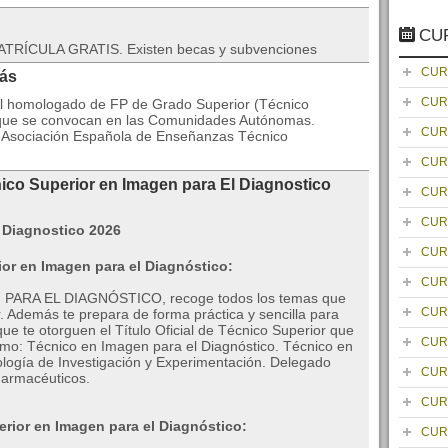
CU
TRÍCULA GRATIS. Existen becas y subvenciones
CUR
rás
CUR
icial homologado de FP de Grado Superior (Técnico
s que se convocan en las Comunidades Autónomas.
CUR
la Asociación Española de Enseñanzas Técnico
CUR
ico Superior en Imagen para El Diagnostico
CUR
CUR
CUR
ior en Imagen para el Diagnóstico:
CUR
EN PARA EL DIAGNÓSTICO, recoge todos los temas que
CUR
r. Además te prepara de forma práctica y sencilla para
que te otorguen el Título Oficial de Técnico Superior que
CUR
como: Técnico en Imagen para el Diagnóstico. Técnico en
ología de Investigación y Experimentación. Delegado
CUR
Farmacéuticos.
CUR
rior en Imagen para el Diagnóstico:
CUR