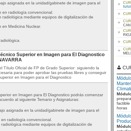
bajo asignada en la unidad/gabinete de imagen para el
CUR
NAV
 en radiología convencional.
CUR
radiológica mediante equipos de digitalización de
CUR
CAN
n en Medicina Nuclear.
CUR
RIO
adiológica.
CUR
CUR
MEL
écnico Superior en Imagen para El Diagnostico
 NAVARRA
CU
l Título Oficial de FP de Grado Superior: siguiendo la
esaria para poder aprobar las pruebas libres y conseguir
Superior en Imagen para el Diagnostico
Módulo
Manten
Climat
Módulo
Superior en Imagen para El Diagnostico podrás comenzar
prepara
acuerdo al siguiente Temario y Asignaturas:
factibl
horas
bajo asignada en la unidad/gabinete de imagen para el
Módulo
 en radiología convencional.
Produc
radiológica mediante equipos de digitalización de
Módulo