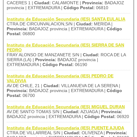
CACERES 1 |
Ciudad:
CALAMONTE |
Provincia:
BADAJOZ
provincia | EXTREMADURA |
Código Postal:
06810
Instituto de Educación Secundaria (IES) SANTA EULALIA
CTRA.DE CIRCUNVALACION,S/N |
Ciudad:
MERIDA |
Provincia:
BADAJOZ provincia | EXTREMADURA |
Código
Postal:
06800
Instituto de Educación Secundaria (IES) SIERRA DE SAN
PEDRO
FRAY ALONSO DE MANZANETE S/N |
Ciudad:
ROCA DE LA
SIERRA (LA) |
Provincia:
BADAJOZ provincia |
EXTREMADURA |
Código Postal:
06190
Instituto de Educación Secundaria (IES) PEDRO DE
VALDIVIA
AV.DE CHILE, 21 |
Ciudad:
VILLANUEVA DE LA SERENA |
Provincia:
BADAJOZ provincia | EXTREMADURA |
Código
Postal:
06700
Instituto de Educación Secundaria (IES) MIGUEL DURAN
AV.DE SANTO TOMAS S/N |
Ciudad:
AZUAGA |
Provincia:
BADAJOZ provincia | EXTREMADURA |
Código Postal:
06920
Instituto de Educación Secundaria (IES) PUENTE AJUDA
CTRA.DE VILLARREAL S/N |
Ciudad:
OLIVENZA |
Provincia: