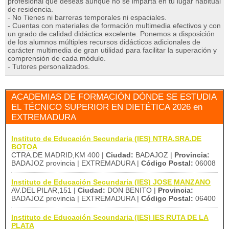
profesional que deseas aunque no se imparta en tu lugar habitual
de residencia.
- No Tienes ni barreras temporales ni espaciales.
- Cuentas con materiales de formación multimedia efectivos y con
un grado de calidad didáctica excelente. Ponemos a disposición
de los alumnos múltiples recursos didácticos adicionales de
carácter multimedia de gran utilidad para facilitar la superación y
comprensión de cada módulo.
- Tutores personalizados.
ACADEMIAS DE FORMACIÓN DÓNDE SE ESTUDIA
EL TÉCNICO SUPERIOR EN DIETÉTICA 2026 en
EXTREMADURA
Instituto de Educación Secundaria (IES) NTRA.SRA.DE
BOTOA
CTRA.DE MADRID,KM 400 |
Ciudad:
BADAJOZ |
Provincia:
BADAJOZ provincia | EXTREMADURA |
Código Postal:
06008
Instituto de Educación Secundaria (IES) JOSE MANZANO
AV.DEL PILAR,151 |
Ciudad:
DON BENITO |
Provincia:
BADAJOZ provincia | EXTREMADURA |
Código Postal:
06400
Instituto de Educación Secundaria (IES) IES RUTA DE LA
PLATA