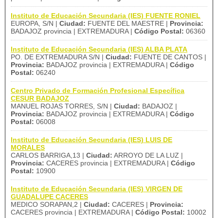
Instituto de Educación Secundaria (IES) FUENTE RONIEL
EUROPA, S/N |
Ciudad:
FUENTE DEL MAESTRE |
Provincia:
BADAJOZ provincia | EXTREMADURA |
Código Postal:
06360
Instituto de Educación Secundaria (IES) ALBA PLATA
PO. DE EXTREMADURA S/N |
Ciudad:
FUENTE DE CANTOS |
Provincia:
BADAJOZ provincia | EXTREMADURA |
Código
Postal:
06240
Centro Privado de Formación Profesional Específica
CESUR BADAJOZ
MANUEL ROJAS TORRES, S/N |
Ciudad:
BADAJOZ |
Provincia:
BADAJOZ provincia | EXTREMADURA |
Código
Postal:
06008
Instituto de Educación Secundaria (IES) LUIS DE
MORALES
CARLOS BARRIGA,13 |
Ciudad:
ARROYO DE LA LUZ |
Provincia:
CACERES provincia | EXTREMADURA |
Código
Postal:
10900
Instituto de Educación Secundaria (IES) VIRGEN DE
GUADALUPE CACERES
MEDICO SORAPAN,2 |
Ciudad:
CACERES |
Provincia:
CACERES provincia | EXTREMADURA |
Código Postal:
10002