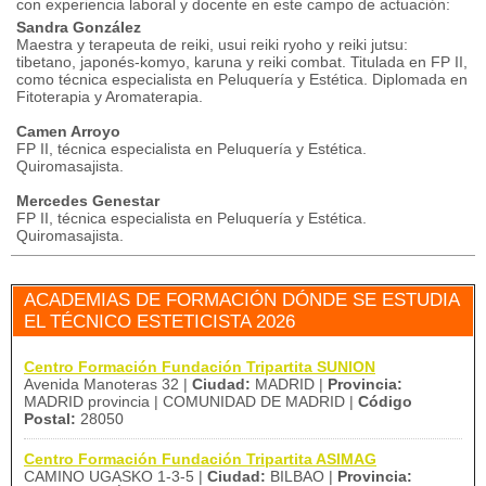
con experiencia laboral y docente en este campo de actuación:
Sandra González
Maestra y terapeuta de reiki, usui reiki ryoho y reiki jutsu:
tibetano, japonés-komyo, karuna y reiki combat. Titulada en FP II,
como técnica especialista en Peluquería y Estética. Diplomada en
Fitoterapia y Aromaterapia.
Camen Arroyo
FP II, técnica especialista en Peluquería y Estética.
Quiromasajista.
Mercedes Genestar
FP II, técnica especialista en Peluquería y Estética.
Quiromasajista.
ACADEMIAS DE FORMACIÓN DÓNDE SE ESTUDIA
EL TÉCNICO ESTETICISTA 2026
Centro Formación Fundación Tripartita SUNION
Avenida Manoteras 32 |
Ciudad:
MADRID |
Provincia:
MADRID provincia | COMUNIDAD DE MADRID |
Código
Postal:
28050
Centro Formación Fundación Tripartita ASIMAG
CAMINO UGASKO 1-3-5 |
Ciudad:
BILBAO |
Provincia: