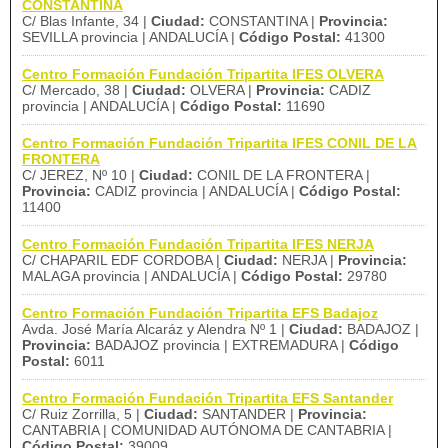
CONSTANTINA
C/ Blas Infante, 34 |
Ciudad:
CONSTANTINA |
Provincia:
SEVILLA provincia | ANDALUCÍA |
Código Postal:
41300
Centro Formación Fundación Tripartita IFES OLVERA
C/ Mercado, 38 |
Ciudad:
OLVERA |
Provincia:
CADIZ
provincia | ANDALUCÍA |
Código Postal:
11690
Centro Formación Fundación Tripartita IFES CONIL DE LA
FRONTERA
C/ JEREZ, Nº 10 |
Ciudad:
CONIL DE LA FRONTERA |
Provincia:
CADIZ provincia | ANDALUCÍA |
Código Postal:
11400
Centro Formación Fundación Tripartita IFES NERJA
C/ CHAPARIL EDF CORDOBA |
Ciudad:
NERJA |
Provincia:
MALAGA provincia | ANDALUCÍA |
Código Postal:
29780
Centro Formación Fundación Tripartita EFS Badajoz
Avda. José María Alcaráz y Alendra Nº 1 |
Ciudad:
BADAJOZ |
Provincia:
BADAJOZ provincia | EXTREMADURA |
Código
Postal:
6011
Centro Formación Fundación Tripartita EFS Santander
C/ Ruiz Zorrilla, 5 |
Ciudad:
SANTANDER |
Provincia:
CANTABRIA | COMUNIDAD AUTÓNOMA DE CANTABRIA |
Código Postal:
39009