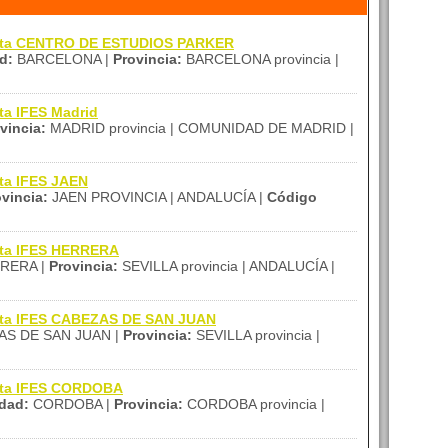
rtita CENTRO DE ESTUDIOS PARKER
d:
BARCELONA |
Provincia:
BARCELONA provincia |
ta IFES Madrid
vincia:
MADRID provincia | COMUNIDAD DE MADRID |
ita IFES JAEN
vincia:
JAEN PROVINCIA | ANDALUCÍA |
Código
ita IFES HERRERA
RERA |
Provincia:
SEVILLA provincia | ANDALUCÍA |
tita IFES CABEZAS DE SAN JUAN
S DE SAN JUAN |
Provincia:
SEVILLA provincia |
tita IFES CORDOBA
dad:
CORDOBA |
Provincia:
CORDOBA provincia |