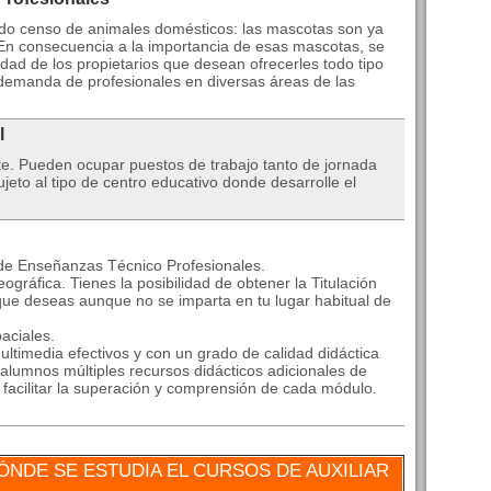
do censo de animales domésticos: las mascotas son ya
En consecuencia a la importancia de esas mascotas, se
ad de los propietarios que desean ofrecerles todo tipo
 demanda de profesionales en diversas áreas de las
l
te. Pueden ocupar puestos de trabajo tanto de jornada
eto al tipo de centro educativo donde desarrolle el
 de Enseñanzas Técnico Profesionales.
ográfica. Tienes la posibilidad de obtener la Titulación
que deseas aunque no se imparta en tu lugar habitual de
aciales.
ltimedia efectivos y con un grado de calidad didáctica
alumnos múltiples recursos didácticos adicionales de
a facilitar la superación y comprensión de cada módulo.
NDE SE ESTUDIA EL CURSOS DE AUXILIAR