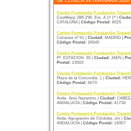
DE CLÍNICA VETERINARIA 2026
Centro Formación Fundación Tripa
Castillejos 288-290, Esc. A 1ª 1ª |
Ciuda
CATALUÑA |
Código Postal:
8025
Centro Formación Fundación Triparti
Canarias nº 51 |
Ciudad:
MADRID |
Pro
Código Postal:
28045
Centro Formación Fundación Tripart
Pº. ESTACION, 30 |
Ciudad:
JAEN |
Pro
Postal:
23003
Centro Formación Fundación Tripart
Plaza de la Concordia, 1 |
Ciudad:
HER
Código Postal:
6670
Centro Formación Fundación Tripar
Avda. Jesú Nazareno |
Ciudad:
CABEZA
ANDALUCÍA |
Código Postal:
41730
Centro Formación Fundación Tripar
Avda. Agrupación de Córdoba, s/n |
Ciu
ANDALUCÍA |
Código Postal:
14007