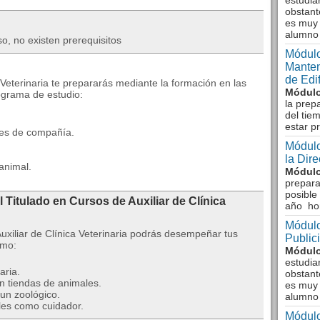
estudia
obstant
es muy 
alumno
o, no existen prerequisitos
Módulo
Manten
de Edi
a Veterinaria te prepararás mediante la formación en las
Módulo
ograma de estudio:
la prep
del tie
estar p
les de compañía.
Módulo
la Dir
 animal.
Módulo
prepara
posible
 Titulado en Cursos de Auxiliar de Clínica
año ho
Módulo
uxiliar de Clínica Veterinaria podrás desempeñar tus
Public
omo:
Módulo
estudia
aria.
obstant
n tiendas de animales.
es muy 
 un zoológico.
alumno
les como cuidador.
Módulo