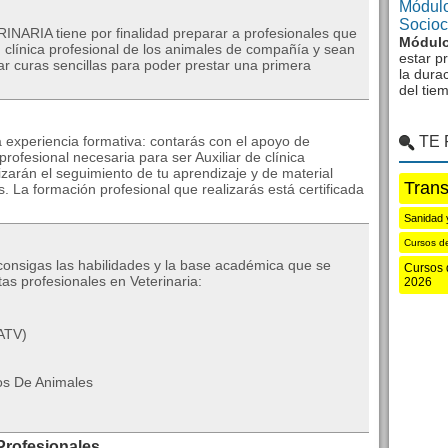
Módulo
Sociocu
NARIA tiene por finalidad preparar a profesionales que
Módulo
 clínica profesional de los animales de compañía y sean
estar p
ar curas sencillas para poder prestar una primera
la dura
del tie
 experiencia formativa: contarás con el apoyo de
TE
profesional necesaria para ser Auxiliar de clínica
izarán el seguimiento de tu aprendizaje y de material
Trans
. La formación profesional que realizarás está certificada
Sanidad 
Cursos 
consigas las habilidades y la base académica que se
Cursos 
s profesionales en Veterinaria:
2026
(ATV)
os De Animales
Profesionales