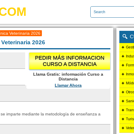
.COM
ínica Veterinaria 2026
C
 Veterinaria 2026
Gest
Indu
PEDIR MÁS INFORMACION
CURSO A DISTANCIA
Form
Llama Gratis: información Curso a
Inmo
Distancia
Módu
Llamar Ahora
Otro
Sani
Tran
ria se imparte mediante la metodología de enseñanza a
Turi
Vete