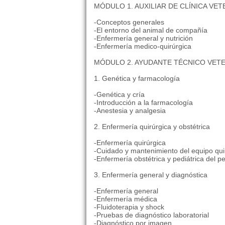
MÓDULO 1. AUXILIAR DE CLÍNICA VET
-Conceptos generales
-El entorno del animal de compañía
-Enfermería general y nutrición
-Enfermería medico-quirúrgica
MÓDULO 2. AYUDANTE TÉCNICO VET
1. Genética y farmacología
-Genética y cría
-Introducción a la farmacología
-Anestesia y analgesia
2. Enfermería quirúrgica y obstétrica
-Enfermería quirúrgica
-Cuidado y mantenimiento del equipo qui
-Enfermería obstétrica y pediátrica del pe
3. Enfermería general y diagnóstica
-Enfermería general
-Enfermería médica
-Fluidoterapia y shock
-Pruebas de diagnóstico laboratorial
-Diagnóstico por imagen