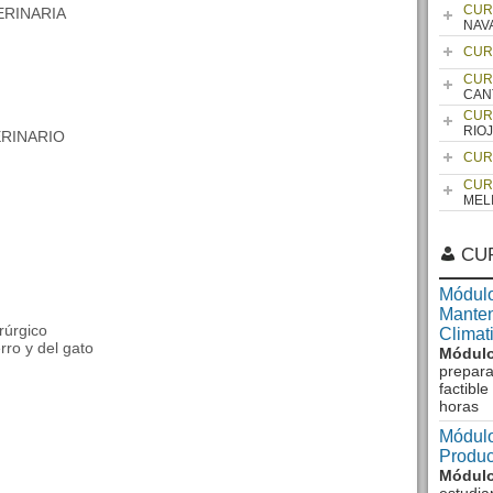
CUR
ERINARIA
NAV
CUR
CUR
CAN
CUR
RIO
ERINARIO
CUR
CUR
MEL
CU
Módulo
Manten
rúrgico
Climat
rro y del gato
Módulo
prepara
factibl
horas
Módulo
Produc
Módulo