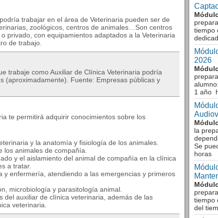
Captac
Módulo
odría trabajar en el área de Veterinaria pueden ser de
prepara
eterinarias, zoológicos, centros de animales…Son centros
tiempo 
 o privado, con equipamientos adaptados a la Veterinaria
dedicad
tro de trabajo.
Módulo
2026
Módulo
e trabaje como Auxiliar de Clínica Veterinaria podría
prepara
les (aproximadamente). Fuente: Empresas públicas y
alumno:
1 año 
Módulo
Audiov
ria te permitirá adquirir conocimientos sobre los
Módulo
la prep
dependi
terinaria y la anatomía y fisiología de los animales.
Se pue
 de los animales de compañía.
horas
dado y el aislamiento del animal de compañía en la clínica
s a tratar.
Módulo
ina y enfermería, atendiendo a las emergencias y primeros
Manten
Módulo
ón, microbiología y parasitología animal.
prepara
s del auxiliar de clínica veterinaria, además de las
tiempo 
ica veterinaria.
del tie