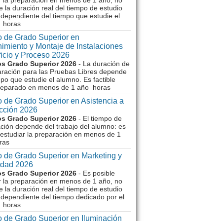
r la preparación en menos de 1 año, no
e la duración real del tiempo de estudio
dependiente del tiempo que estudie el
 horas
 de Grado Superior en
imiento y Montaje de Instalaciones
ficio y Proceso 2026
s Grado Superior 2026
- La duración de
aración para las Pruebas Libres depende
mpo que estudie el alumno. Es factible
reparado en menos de 1 año horas
 de Grado Superior en Asistencia a
ección 2026
s Grado Superior 2026
- El tiempo de
ción depende del trabajo del alumno: es
 estudiar la preparación en menos de 1
ras
 de Grado Superior en Marketing y
idad 2026
s Grado Superior 2026
- Es posible
r la preparación en menos de 1 año, no
e la duración real del tiempo de estudio
dependiente del tiempo dedicado por el
 horas
 de Grado Superior en Iluminación