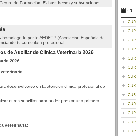
l Centro de Formación. Existen becas y subvenciones
CU
CUR
rás
CUR
da y homologado por la AEDETP (Asociación Española de
CUR
nciando tu curriculum profesional
CUR
s de Auxiliar de Clínica Veterinaria 2026
CUR
CUR
 veterinaria:
CUR
CUR
ra desenvolverse en la atención clínica profesional de
CUR
ticar curas sencillas para poder prestar una primera
CUR
CUR
CUR
a veterinaria:
CUR