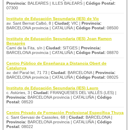
Provincia:
BALEARES | ILLES BALEARS |
Código Postal:
07300
Instituto de Educación Secundaria (IES) de Vic
av. Sant Bernat Calbó, 8 |
Ciudad:
VIC |
Provincia:
BARCELONA provincia | CATALUÑA |
Código Postal:
08500
Instituto de Educación Secundaria (IES) Joan Ramon
Benaprès
Camí de la Fita, s/n |
Ciudad:
SITGES |
Provincia:
BARCELONA provincia | CATALUÑA |
Código Postal:
08870
Centro Público de Enseñanza a Distancia Obert de
Catalunya
av. del Paral·lel, 71 73 |
Ciudad:
BARCELONA |
Provincia:
BARCELONA provincia | CATALUÑA |
Código Postal:
08025
Instituto de Educación Secundaria (IES) Lauro
c. Astúries, 3 |
Ciudad:
FRANQUESES DEL VALLÈS (LES) |
Provincia:
BARCELONA provincia | CATALUÑA |
Código
Postal:
08520
Centro Privado de Formación Profesional Específica Thuya
c. Sant Gervasi de Cassoles, 68 |
Ciudad:
BARCELONA |
Provincia:
BARCELONA provincia | CATALUÑA |
Código
Postal:
08022