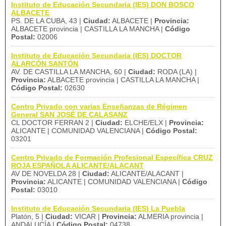
Instituto de Educación Secundaria (IES) DON BOSCO
ALBACETE
PS. DE LA CUBA, 43 |
Ciudad:
ALBACETE |
Provincia:
ALBACETE provincia | CASTILLA LA MANCHA |
Código
Postal:
02006
Instituto de Educación Secundaria (IES) DOCTOR
ALARCÓN SANTÓN
AV. DE CASTILLA LA MANCHA, 60 |
Ciudad:
RODA (LA) |
Provincia:
ALBACETE provincia | CASTILLA LA MANCHA |
Código Postal:
02630
Centro Privado con varias Enseñanzas de Régimen
General SAN JOSÉ DE CALASANZ
CL DOCTOR FERRAN 2 |
Ciudad:
ELCHE/ELX |
Provincia:
ALICANTE | COMUNIDAD VALENCIANA |
Código Postal:
03201
Centro Privado de Formación Profesional Específica CRUZ
ROJA ESPAÑOLA ALICANTE/ALACANT
AV DE NOVELDA 28 |
Ciudad:
ALICANTE/ALACANT |
Provincia:
ALICANTE | COMUNIDAD VALENCIANA |
Código
Postal:
03010
Instituto de Educación Secundaria (IES) La Puebla
Platón, 5 |
Ciudad:
VICAR |
Provincia:
ALMERIA provincia |
ANDALUCÍA |
Código Postal:
04738