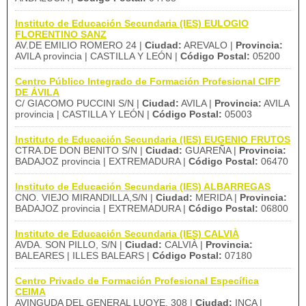
Instituto de Educación Secundaria (IES) EULOGIO
FLORENTINO SANZ
AV.DE EMILIO ROMERO 24 |
Ciudad:
AREVALO |
Provincia:
AVILA provincia | CASTILLA Y LEÓN |
Código Postal:
05200
Centro Público Integrado de Formación Profesional CIFP
DE ÁVILA
C/ GIACOMO PUCCINI S/N |
Ciudad:
AVILA |
Provincia:
AVILA
provincia | CASTILLA Y LEÓN |
Código Postal:
05003
Instituto de Educación Secundaria (IES) EUGENIO FRUTOS
CTRA.DE DON BENITO S/N |
Ciudad:
GUAREÑA |
Provincia:
BADAJOZ provincia | EXTREMADURA |
Código Postal:
06470
Instituto de Educación Secundaria (IES) ALBARREGAS
CNO. VIEJO MIRANDILLA,S/N |
Ciudad:
MERIDA |
Provincia:
BADAJOZ provincia | EXTREMADURA |
Código Postal:
06800
Instituto de Educación Secundaria (IES) CALVIÀ
AVDA. SON PILLO, S/N |
Ciudad:
CALVIÀ |
Provincia:
BALEARES | ILLES BALEARS |
Código Postal:
07180
Centro Privado de Formación Profesional Específica
CEIMA
AVINGUDA DEL GENERAL LUQYE, 308 |
Ciudad:
INCA |