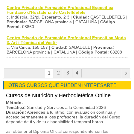
Centro Privado de Formación Profesional Específica
Fundació d'Hostaleria de Castelldefels
c. Indústria, 32/pl. Esperanto, 2 3 |
Ciudad:
CASTELLDEFELS |
Provincia:
BARCELONA provincia | CATALUÑA |
Código
Postal:
08860
Centro Privado de Formación Profesional Específica Moda
3, Art i Tècnica del Vestir
c. Vila Cinca, 155 157 |
Ciudad:
SABADELL |
Provincia:
BARCELONA provincia | CATALUÑA |
Código Postal:
08208
›
2
3
4
1
OTROS CURSOS QUE PUEDEN INTERESARTE
Cursos de Nutrición y Herbodietética Online
Método:
Temática:
Sanidad y Servicios a la Comunidad 2026
Duración:
Aprendes a tu ritmo, con evaluación continua y
acceso permanente a loss profesores: la duración del Curso
depende de ti y de tu disponibilidad temporal horas
así obtener el Diploma Oficial correspondiente son los