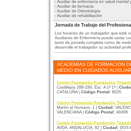
- Auxiliar de enfermería en salud mental
- Auxiliar de farmacia
- Auxiliar de Odontología
- Auxiliar de rehabilitación
Jornada de Trabajo del Profesiona
Los horarios de un trabajador que esté 
Auxiliares de Enfermería puede variar c
tanto de jornada completa como de media 
desarrolle el trabajador su actividad prof
ACADEMIAS DE FORMACIÓN D
MEDIO EN CUIDADOS AUXILIA
Centro Formación Fundación Tripa
Castillejos 288-290, Esc. A 1ª 1ª |
Ciuda
CATALUÑA |
Código Postal:
8025
Centro Formación Fundación Triparti
Martín el Humano, 1 |
Ciudad:
VALENCI
VALENCIANA |
Código Postal:
46008
Centro Formación Fundación Tripart
AVDA. ANDALUCIA, 82 |
Ciudad:
DOS 