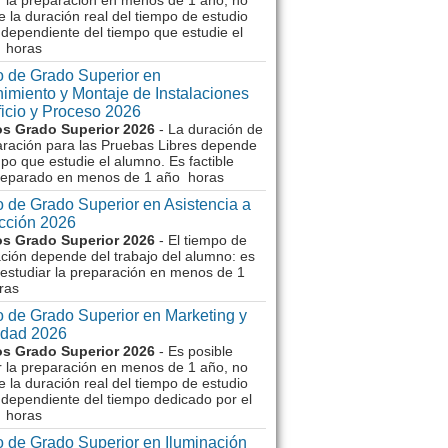
r la preparación en menos de 1 año, no
e la duración real del tiempo de estudio
dependiente del tiempo que estudie el
 horas
 de Grado Superior en
imiento y Montaje de Instalaciones
ficio y Proceso 2026
s Grado Superior 2026
- La duración de
aración para las Pruebas Libres depende
mpo que estudie el alumno. Es factible
reparado en menos de 1 año horas
 de Grado Superior en Asistencia a
ección 2026
s Grado Superior 2026
- El tiempo de
ción depende del trabajo del alumno: es
 estudiar la preparación en menos de 1
ras
 de Grado Superior en Marketing y
idad 2026
s Grado Superior 2026
- Es posible
r la preparación en menos de 1 año, no
e la duración real del tiempo de estudio
dependiente del tiempo dedicado por el
 horas
 de Grado Superior en Iluminación