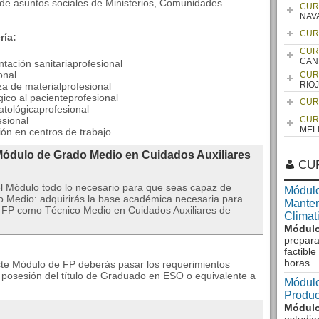
de asuntos sociales de Ministerios, Comunidades
CUR
NAV
CUR
ría:
CUR
CAN
tación sanitariaprofesional
onal
CUR
RIO
eza de materialprofesional
gico al pacienteprofesional
CUR
atológicaprofesional
esional
CUR
MEL
ión en centros de trabajo
Módulo de Grado Medio en Cuidados Auxiliares
CU
l Módulo todo lo necesario para que seas capaz de
Módulo
do Medio: adquirirás la base académica necesaria para
Manten
de FP como Técnico Medio en Cuidados Auxiliares de
Climat
Módulo
prepara
factibl
horas
este Módulo de FP deberás pasar los requerimientos
n posesión del título de Graduado en ESO o equivalente a
Módulo
Produc
Módulo