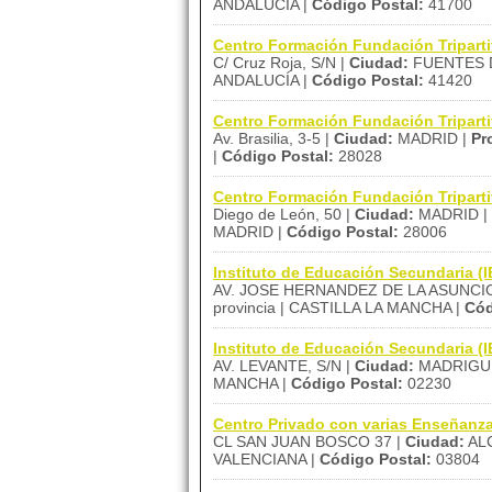
ANDALUCÍA |
Código Postal:
41700
Centro Formación Fundación Tripar
C/ Cruz Roja, S/N |
Ciudad:
FUENTES D
ANDALUCÍA |
Código Postal:
41420
Centro Formación Fundación Tripart
Av. Brasilia, 3-5 |
Ciudad:
MADRID |
Pr
|
Código Postal:
28028
Centro Formación Fundación Tripart
Diego de León, 50 |
Ciudad:
MADRID |
MADRID |
Código Postal:
28006
Instituto de Educación Secundaria
AV. JOSE HERNANDEZ DE LA ASUNCIO
provincia | CASTILLA LA MANCHA |
Cód
Instituto de Educación Secundaria (
AV. LEVANTE, S/N |
Ciudad:
MADRIGU
MANCHA |
Código Postal:
02230
Centro Privado con varias Enseñan
CL SAN JUAN BOSCO 37 |
Ciudad:
ALC
VALENCIANA |
Código Postal:
03804