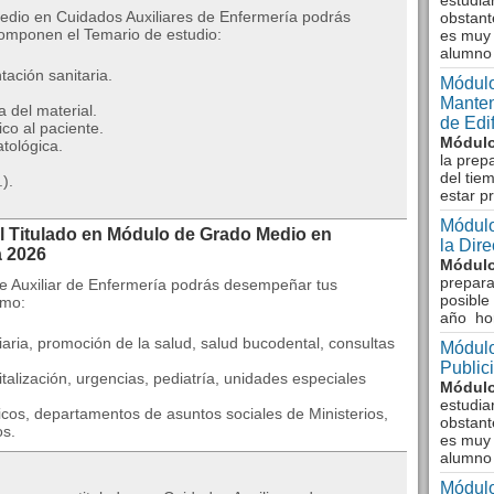
estudia
Medio en Cuidados Auxiliares de Enfermería podrás
obstant
componen el Temario de estudio:
es muy 
alumno
ación sanitaria.
Módulo
Manten
a del material.
de Edi
co al paciente.
Módulo
tológica.
la prep
del tie
).
estar p
Módulo
al Titulado en Módulo de Grado Medio en
la Dir
a 2026
Módulo
prepara
de Auxiliar de Enfermería podrás desempeñar tus
posible
omo:
año ho
liaria, promoción de la salud, salud bucodental, consultas
Módulo
Public
italización, urgencias, pediatría, unidades especiales
Módulo
estudia
picos, departamentos de asuntos sociales de Ministerios,
obstant
s.
es muy 
alumno
Módulo