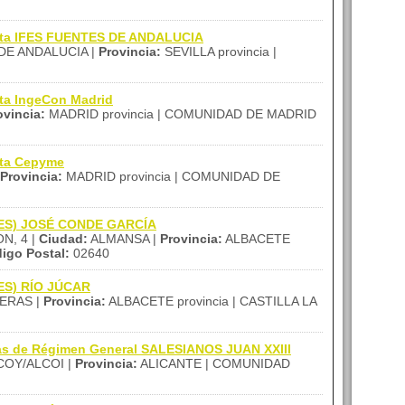
tita IFES FUENTES DE ANDALUCIA
E ANDALUCIA |
Provincia:
SEVILLA provincia |
ita IngeCon Madrid
ovincia:
MADRID provincia | COMUNIDAD DE MADRID
ita Cepyme
Provincia:
MADRID provincia | COMUNIDAD DE
 (IES) JOSÉ CONDE GARCÍA
N, 4 |
Ciudad:
ALMANSA |
Provincia:
ALBACETE
igo Postal:
02640
IES) RÍO JÚCAR
ERAS |
Provincia:
ALBACETE provincia | CASTILLA LA
zas de Régimen General SALESIANOS JUAN XXIII
OY/ALCOI |
Provincia:
ALICANTE | COMUNIDAD