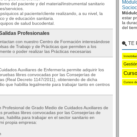
Módulo
torno del paciente y del material/instrumental sanitario
Sociocu
es/servicios.
Módulo
síquicos al paciente/cliente realizando, a su nivel, la
estar p
co y de educación sanitaria.
la dura
equipos de salud bucodental.
del tie
 Salidas Profesionales
ntactan con nuestro Centro de Formación interesándose
TE
sas de Trabajo y de Prácticas que permiten a los
mente o poder realizar las Prácticas necesarias
Inmobilia
Gestió
uidados Auxiliares de Enfermería permite adquirir los
Curso
pruebas libres convocadas por las Consejerías de
s (Real Decreto 1147/2011), obteniendo de dicha
Cursos d
io que habilita legalmente para trabajar tanto en centros
ón Profesional de Grado Medio de Cuidados Auxiliares de
as pruebas libres convocadas por las Consejerías de
habilita para trabajar en el sector sanitario en
 mi propia empresa:
n