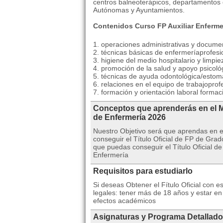
centros balneoterápicos, departamentos 
Autónomas y Ayuntamientos.
Contenidos Curso FP Auxiliar Enferme
1. operaciones administrativas y documen
2. técnicas básicas de enfermeríaprofesi
3. higiene del medio hospitalario y limpi
4. promoción de la salud y apoyo psicoló
5. técnicas de ayuda odontológica/estom
6. relaciones en el equipo de trabajoprof
7. formación y orientación laboral formac
Conceptos que aprenderás en el 
de Enfermería 2026
Nuestro Objetivo será que aprendas en e
conseguir el Título Oficial de FP de Gra
que puedas conseguir el Título Oficial 
Enfermería
Requisitos para estudiarlo
Si deseas Obtener el Fítulo Oficial con 
legales: tener más de 18 años y estar e
efectos académicos
Asignaturas y Programa Detallado