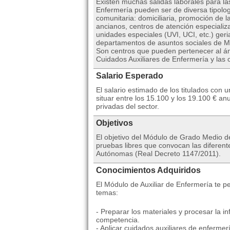
Existen muchas salidas laborales para la
Enfermería pueden ser de diversa tipolog
comunitaria: domiciliaria, promoción de l
ancianos, centros de atención especializa
unidades especiales (UVI, UCI, etc.) geria
departamentos de asuntos sociales de 
Son centros que pueden pertenecer al ám
Cuidados Auxiliares de Enfermería y las c
Salario Esperado
El salario estimado de los titulados con
situar entre los 15.100 y los 19.100 € 
privadas del sector.
Objetivos
El objetivo del Módulo de Grado Medio de
pruebas libres que convocan las difere
Autónomas (Real Decreto 1147/2011).
Conocimientos Adquiridos
El Módulo de Auxiliar de Enfermería te pe
temas:
- Preparar los materiales y procesar la i
competencia.
- Aplicar cuidados auxiliares de enfermerí