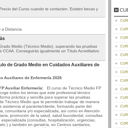
Precio del Curso cuando te contacten. Existen becas y
CU
CUR
 a Distancia
CUR
CUR
rás
 Grado Medio (Técnico Medio), superando las pruebas
CUR
s CCAA. Conseguirás igualmente un Título Acreditativo
CUR
CUR
ulo de Grado Medio en Cuidados Auxiliares de
CUR
CUR
FP Auxiliar Enfermería:
El curso de Técnico Medio FP
CUR
coge todos los temas que este profesional técnico
orma práctica y sencilla para superar las pruebas
CUR
al de Técnico Medio que te permitirán trabajar de manera
de asistencia al paciente/cliente, formando parte del
CUR
a, comunitaria y/o especializada, así como en Atención
CUR
liaria, promoción de la salud, salud bucodental, consultas
especializada (consultas, hospitalización, urgencias,
CUR
etc.) y también en geriatría, en Centros sanitarios,