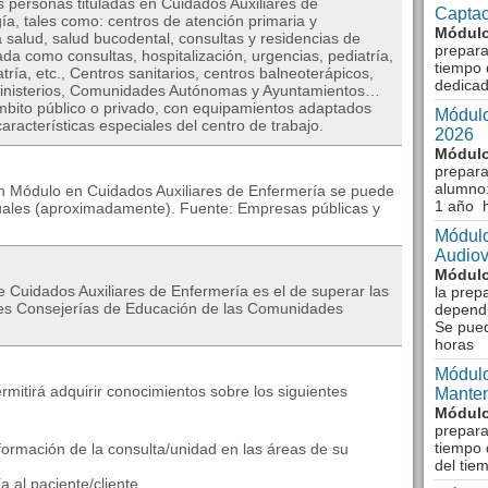
s personas tituladas en Cuidados Auxiliares de
Captac
ía, tales como: centros de atención primaria y
Módulo
a salud, salud bucodental, consultas y residencias de
prepara
da como consultas, hospitalización, urgencias, pediatría,
tiempo 
tría, etc., Centros sanitarios, centros balneoterápicos,
dedicad
Ministerios, Comunidades Autónomas y Ayuntamientos…
bito público o privado, con equipamientos adaptados
Módulo
aracterísticas especiales del centro de trabajo.
2026
Módulo
prepara
alumno:
 un Módulo en Cuidados Auxiliares de Enfermería se puede
1 año 
anuales (aproximadamente). Fuente: Empresas públicas y
Módulo
Audiov
Módulo
 Cuidados Auxiliares de Enfermería es el de superar las
la prep
ntes Consejerías de Educación de las Comunidades
dependi
Se pue
horas
Módulo
rmitirá adquirir conocimientos sobre los siguientes
Manten
Módulo
prepara
tiempo 
nformación de la consulta/unidad en las áreas de su
del tie
a al paciente/cliente.