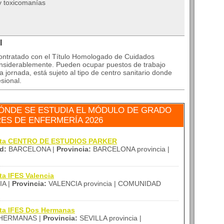
 y toxicomanías
l
contratado con el Título Homologado de Cuidados
onsiderablemente. Pueden ocupar puestos de trabajo
jornada, está sujeto al tipo de centro sanitario donde
esional.
ÓNDE SE ESTUDIA EL MÓDULO DE GRADO
RES DE ENFERMERÍA 2026
rtita CENTRO DE ESTUDIOS PARKER
d:
BARCELONA |
Provincia:
BARCELONA provincia |
ta IFES Valencia
A |
Provincia:
VALENCIA provincia | COMUNIDAD
ita IFES Dos Hermanas
HERMANAS |
Provincia:
SEVILLA provincia |