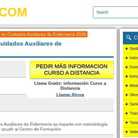
.COM
en Cuidados Auxiliares de Enfermería 2026
C
uidados Auxiliares de
Gest
Indu
PEDIR MÁS INFORMACION
Form
CURSO A DISTANCIA
Inmo
Llama Gratis: información Curso a
Módu
Distancia
Llamar Ahora
Otro
Sani
Tran
Turi
 Auxiliares de Enfermería se imparte con metodología
o acudir al Centro de Formación
Vete