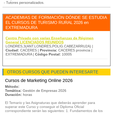
- Tutores personalizados.
ACADEMIAS DE FORMACIÓN DÓNDE SE ESTUDIA
EL CURSOS DE TURISMO RURAL 2026 en
EXTREMADURA
Centro Privado con varias Enseñanzas de Régimen
General LICENCIADOS REUNIDOS
LONDRES,3(ANT.LONDRES,POLIG.CABEZARRU2A) |
Ciudad:
CACERES |
Provincia:
CACERES provincia |
EXTREMADURA |
Código Postal:
10005
OTROS CURSOS QUE PUEDEN INTERESARTE
Cursos de Marketing Online 2026
Método:
Temática:
Gestión de Empresas 2026
Duración:
horas
El Temario y las Asignaturas que deberás aprender para
superar este Curso y conseguir el Diploma Oficial
correspondiente serán las siguientes: 1. Fundamentos de los