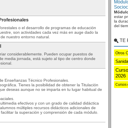
Módulo
Sociocu
Módulo
estar p
Profesionales
la dura
del tie
s forestales o el desarrollo de programas de educación
cuestre, son actividades cada vez más en auge dado la
 de nuestro entorno natural.
TE
l
Otros 
variar considerablemente. Pueden ocupar puestos de
e media jornada, está sujeto al tipo de centro donde
Sanida
esional.
Curso
2026
 de Enseñanzas Técnico Profesionales.
ográfica. Tienes la posibilidad de obtener la Titulación
Cursos 
que deseas aunque no se imparta en tu lugar habitual de
aciales.
ltimedia efectivos y con un grado de calidad didáctica
alumnos múltiples recursos didácticos adicionales de
a facilitar la superación y comprensión de cada módulo.