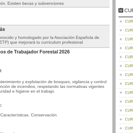
ión. Existen becas y subvenciones
CU
CUR
rás
CUR
onocido y homologado por la Asociación Española de
CUR
TP) que mejorará tu curriculum profesional
CUR
os de Trabajador Forestal 2026
CUR
CUR
l:
CUR
tenimiento y explotación de bosques, vigilancia y control
CUR
inción de incendios, respetando las normativas vigentes
ridad e higiene en el trabajo.
CUR
CUR
l:
CUR
Características. Conservación.
CUR
CUR