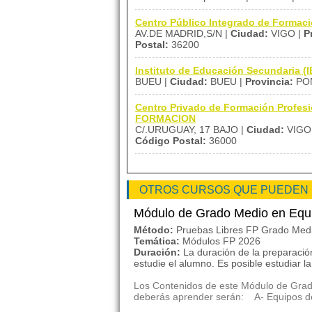
Centro Público Integrado de Forma
AV.DE MADRID,S/N |
Ciudad:
VIGO |
P
Postal:
36200
Instituto de Educación Secundaria
BUEU |
Ciudad:
BUEU |
Provincia:
PON
Centro Privado de Formación Profe
FORMACION
C/.URUGUAY, 17 BAJO |
Ciudad:
VIGO
Código Postal:
36000
OTROS CURSOS QUE PUEDEN
Módulo de Grado Medio en Equ
Método:
Pruebas Libres FP Grado Med
Temática:
Módulos FP 2026
Duración:
La duración de la preparaci
estudie el alumno. Es posible estudiar 
Los Contenidos de este Módulo de Gra
deberás aprender serán: A- Equipos d