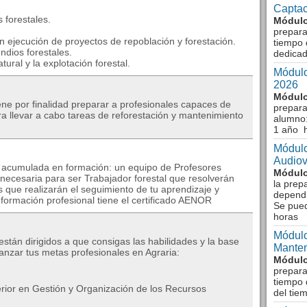
Captac
 forestales.
Módulo
prepara
en ejecución de proyectos de repoblación y forestación.
tiempo 
endios forestales.
dedicad
tural y la explotación forestal.
Módulo
2026
Módulo
 por finalidad preparar a profesionales capaces de
prepara
ra llevar a cabo tareas de reforestación y mantenimiento
alumno:
1 año 
Módulo
Audiov
a acumulada en formación: un equipo de Profesores
Módulo
 necesaria para ser Trabajador forestal que resolverán
la prep
 que realizarán el seguimiento de tu aprendizaje y
dependi
 formación profesional tiene el certificado AENOR
Se pue
horas
Módulo
tán dirigidos a que consigas las habilidades y la base
Manten
nzar tus metas profesionales en Agraria:
Módulo
prepara
tiempo 
rior en Gestión y Organización de los Recursos
del tie