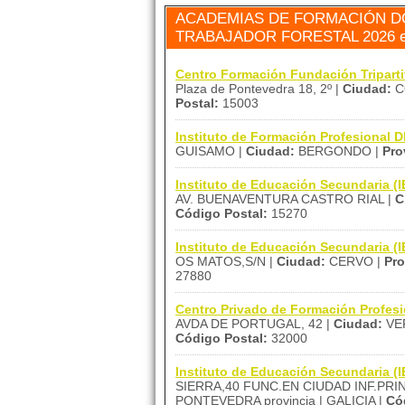
ACADEMIAS DE FORMACIÓN D
TRABAJADOR FORESTAL 2026 e
Centro Formación Fundación Tripart
Plaza de Pontevedra 18, 2º |
Ciudad:
C
Postal:
15003
Instituto de Formación Profesional
GUISAMO |
Ciudad:
BERGONDO |
Pro
Instituto de Educación Secundaria 
AV. BUENAVENTURA CASTRO RIAL |
C
Código Postal:
15270
Instituto de Educación Secundaria
OS MATOS,S/N |
Ciudad:
CERVO |
Pro
27880
Centro Privado de Formación Profes
AVDA DE PORTUGAL, 42 |
Ciudad:
VER
Código Postal:
32000
Instituto de Educación Secundaria
SIERRA,40 FUNC.EN CIUDAD INF.PRIN
PONTEVEDRA provincia | GALICIA |
Có