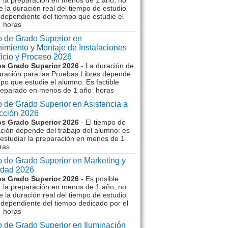
r la preparación en menos de 1 año, no
e la duración real del tiempo de estudio
dependiente del tiempo que estudie el
 horas
 de Grado Superior en
imiento y Montaje de Instalaciones
ficio y Proceso 2026
s Grado Superior 2026
- La duración de
aración para las Pruebas Libres depende
mpo que estudie el alumno. Es factible
reparado en menos de 1 año horas
 de Grado Superior en Asistencia a
ección 2026
s Grado Superior 2026
- El tiempo de
ción depende del trabajo del alumno: es
 estudiar la preparación en menos de 1
ras
 de Grado Superior en Marketing y
idad 2026
s Grado Superior 2026
- Es posible
r la preparación en menos de 1 año, no
e la duración real del tiempo de estudio
dependiente del tiempo dedicado por el
 horas
 de Grado Superior en Iluminación