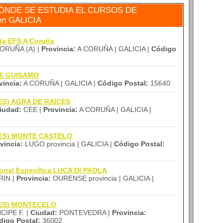
ÓNDE SE ESTUDIA EL CURSOS DE
n GALICIA
ita EFS A Coruña
ORUÑA (A) |
Provincia:
A CORUÑA | GALICIA |
Código
 DE GUISAMO
vincia:
A CORUÑA | GALICIA |
Código Postal:
15640
(IES) AGRA DE RAICES
iudad:
CEE |
Provincia:
A CORUÑA | GALICIA |
 (IES) MONTE CASTELO
vincia:
LUGO provincia | GALICIA |
Código Postal:
ional Específica LUCA DI PAOLA
IN |
Provincia:
OURENSE provincia | GALICIA |
 (IES) MONTECELO
CIPE F. |
Ciudad:
PONTEVEDRA |
Provincia:
digo Postal:
36002