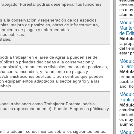
estudia
Trabajador Forestal podrás desempeñar tus funciones
obstant
es muy 
alumno
s a la conservación y regeneración de los espacios
Módulo
colas, mejora de pastizales, obras de infraestructura,
Manten
ratamiento de plagas y enfermedades.
de Edi
ones públicas.
Módulo
tales.
la prep
del tie
estar p
odría trabajar en el área de Agraria pueden ser de
Módulo
públicas o privadas dedicadas a la conservación y
la Dir
epoblación, tratamientos silvícolas, mejora de pastizales,
cha contra incendios, y tratamiento de plagas y
Módulo
as Administraciones públicas… Son centros que pueden
prepara
con equipamientos adaptados al sector agrario y a las
posible
rabajo.
año ho
Módulo
Public
sional trabajando como Trabajador Forestal podría
Módulo
€ anuales (aproximadamente). Fuente: Empresas públicas y
estudia
obstant
es muy 
alumno
itirá adquirir conocimientos sobre los siguientes temas:
Módulo