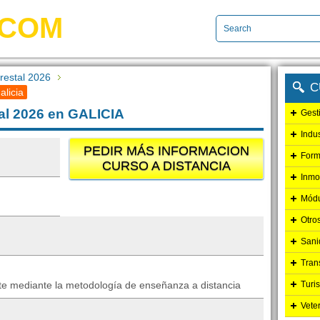
.COM
restal 2026
C
alicia
al 2026 en GALICIA
Gest
Indu
PEDIR MÁS INFORMACION
Form
CURSO A DISTANCIA
Inmo
Módu
Otro
Sani
Tran
rte mediante la metodología de enseñanza a distancia
Turi
Vete