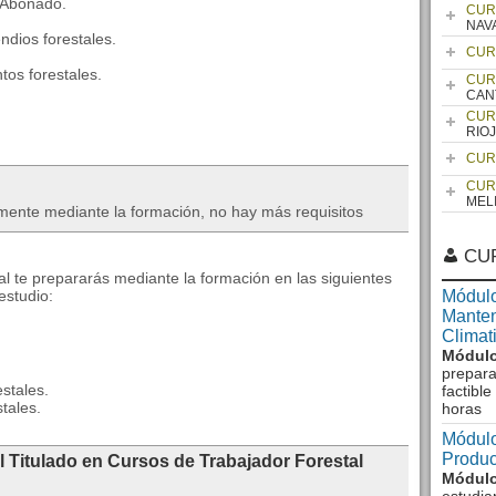
. Abonado.
CUR
NAV
ndios forestales.
CUR
os forestales.
CUR
CAN
.
CUR
RIO
CUR
CUR
MEL
mente mediante la formación, no hay más requisitos
CU
al te prepararás mediante la formación en las siguientes
studio:
Módulo
Manten
Climat
Módulo
prepara
estales.
factibl
tales.
horas
Módulo
Produc
l Titulado en Cursos de Trabajador Forestal
Módulo