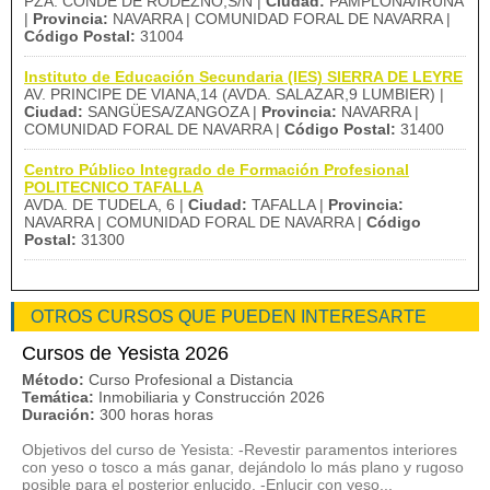
PZA. CONDE DE RODEZNO,S/N |
Ciudad:
PAMPLONA/IRUÑA
|
Provincia:
NAVARRA | COMUNIDAD FORAL DE NAVARRA |
Código Postal:
31004
Instituto de Educación Secundaria (IES) SIERRA DE LEYRE
AV. PRINCIPE DE VIANA,14 (AVDA. SALAZAR,9 LUMBIER) |
Ciudad:
SANGÜESA/ZANGOZA |
Provincia:
NAVARRA |
COMUNIDAD FORAL DE NAVARRA |
Código Postal:
31400
Centro Público Integrado de Formación Profesional
POLITECNICO TAFALLA
AVDA. DE TUDELA, 6 |
Ciudad:
TAFALLA |
Provincia:
NAVARRA | COMUNIDAD FORAL DE NAVARRA |
Código
Postal:
31300
OTROS CURSOS QUE PUEDEN INTERESARTE
Cursos de Yesista 2026
Método:
Curso Profesional a Distancia
Temática:
Inmobiliaria y Construcción 2026
Duración:
300 horas horas
Objetivos del curso de Yesista: -Revestir paramentos interiores
con yeso o tosco a más ganar, dejándolo lo más plano y rugoso
posible para el posterior enlucido. -Enlucir con yeso...