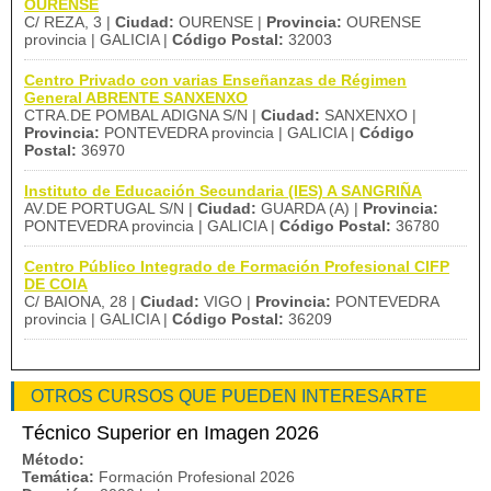
OURENSE
C/ REZA, 3 |
Ciudad:
OURENSE |
Provincia:
OURENSE
provincia | GALICIA |
Código Postal:
32003
Centro Privado con varias Enseñanzas de Régimen
General ABRENTE SANXENXO
CTRA.DE POMBAL ADIGNA S/N |
Ciudad:
SANXENXO |
Provincia:
PONTEVEDRA provincia | GALICIA |
Código
Postal:
36970
Instituto de Educación Secundaria (IES) A SANGRIÑA
AV.DE PORTUGAL S/N |
Ciudad:
GUARDA (A) |
Provincia:
PONTEVEDRA provincia | GALICIA |
Código Postal:
36780
Centro Público Integrado de Formación Profesional CIFP
DE COIA
C/ BAIONA, 28 |
Ciudad:
VIGO |
Provincia:
PONTEVEDRA
provincia | GALICIA |
Código Postal:
36209
OTROS CURSOS QUE PUEDEN INTERESARTE
Técnico Superior en Imagen 2026
Método:
Temática:
Formación Profesional 2026