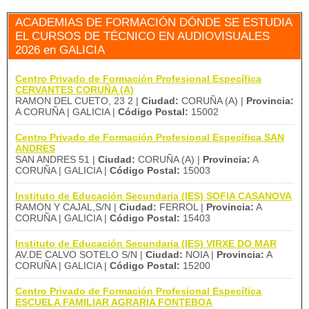
ACADEMIAS DE FORMACIÓN DÓNDE SE ESTUDIA
EL CURSOS DE TÉCNICO EN AUDIOVISUALES
2026 en GALICIA
Centro Privado de Formación Profesional Específica
CERVANTES CORUÑA (A)
RAMON DEL CUETO, 23 2 |
Ciudad:
CORUÑA (A) |
Provincia:
A CORUÑA | GALICIA |
Código Postal:
15002
Centro Privado de Formación Profesional Específica SAN
ANDRES
SAN ANDRES 51 |
Ciudad:
CORUÑA (A) |
Provincia:
A
CORUÑA | GALICIA |
Código Postal:
15003
Instituto de Educación Secundaria (IES) SOFIA CASANOVA
RAMON Y CAJAL,S/N |
Ciudad:
FERROL |
Provincia:
A
CORUÑA | GALICIA |
Código Postal:
15403
Instituto de Educación Secundaria (IES) VIRXE DO MAR
AV.DE CALVO SOTELO S/N |
Ciudad:
NOIA |
Provincia:
A
CORUÑA | GALICIA |
Código Postal:
15200
Centro Privado de Formación Profesional Específica
ESCUELA FAMILIAR AGRARIA FONTEBOA