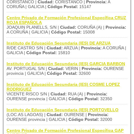
CORISTANCO |
Ciudad:
CORISTANCO |
Provincia:
A
CORUÑA | GALICIA |
Código Postal:
15147
Centro Privado de Formación Profesional Específica CRUZ
ROJA ESPAÑOLA
JOAQUIN PLANELLS, S/N |
Ciudad:
CORUÑA (A) |
Provincia:
A CORUÑA | GALICIA |
Código Postal:
15008
Instituto de Educación Secundaria (IES) DE ARZUA
R/DE CASTRO S/N |
Ciudad:
ARZUA |
Provincia:
A CORUÑA |
GALICIA |
Código Postal:
15810
Instituto de Educación Secundaria (IES) GARCIA BARBON
AV. PORTUGAL S/N |
Ciudad:
VERIN |
Provincia:
OURENSE
provincia | GALICIA |
Código Postal:
32600
Instituto de Educación Secundaria (IES) COSME LOPEZ
RODRIGUEZ
VICENTE RISCO S/N |
Ciudad:
RUA (A) |
Provincia:
OURENSE provincia | GALICIA |
Código Postal:
32350
Instituto de Educación Secundaria (IES) PORTOVELLO
(LOC.AS LAGOAS) |
Ciudad:
OURENSE |
Provincia:
OURENSE provincia | GALICIA |
Código Postal:
32000
Centro Privado de Formación Profesional Específica GAP