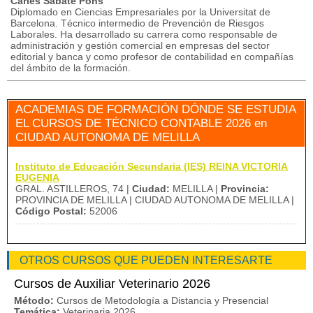
Carles Sabaté Pons
Diplomado en Ciencias Empresariales por la Universitat de
Barcelona. Técnico intermedio de Prevención de Riesgos
Laborales. Ha desarrollado su carrera como responsable de
administración y gestión comercial en empresas del sector
editorial y banca y como profesor de contabilidad en compañías
del ámbito de la formación.
ACADEMIAS DE FORMACIÓN DÓNDE SE ESTUDIA
EL CURSOS DE TÉCNICO CONTABLE 2026 en
CIUDAD AUTONOMA DE MELILLA
Instituto de Educación Secundaria (IES) REINA VICTORIA
EUGENIA
GRAL. ASTILLEROS, 74 |
Ciudad:
MELILLA |
Provincia:
PROVINCIA DE MELILLA | CIUDAD AUTONOMA DE MELILLA |
Código Postal:
52006
OTROS CURSOS QUE PUEDEN INTERESARTE
Cursos de Auxiliar Veterinario 2026
Método:
Cursos de Metodología a Distancia y Presencial
Temática:
Veterinaria 2026