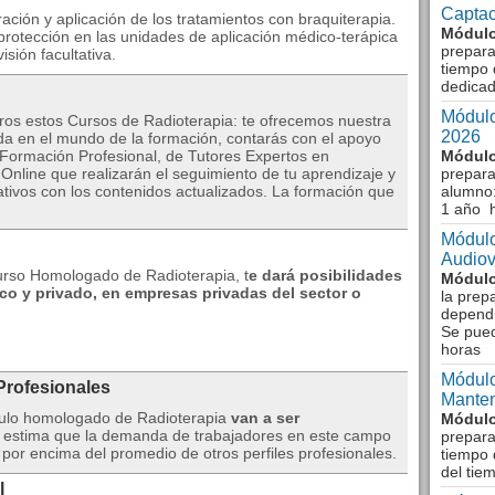
Captac
ración y aplicación de los tratamientos con braquiterapia.
Módulo
oprotección en las unidades de aplicación médico-terápica
prepara
isión facultativa.
tiempo 
dedicad
Módulo
ros estos Cursos de Radioterapia: te ofrecemos nuestra
2026
a en el mundo de la formación, contarás con el apoyo
 Formación Profesional, de Tutores Expertos en
Módulo
nline que realizarán el seguimiento de tu aprendizaje y
prepara
tivos con los contenidos actualizados. La formación que
alumno:
1 año 
Módulo
Audiov
Curso Homologado de Radioterapia, t
e dará posibilidades
Módulo
lico y privado, en empresas privadas del sector o
la prep
dependi
Se pue
horas
Módulo
Profesionales
Manten
ítulo homologado de Radioterapia
van a ser
Módulo
estima que la demanda de trabajadores en este campo
prepara
por encima del promedio de otros perfiles profesionales.
tiempo 
del tie
l