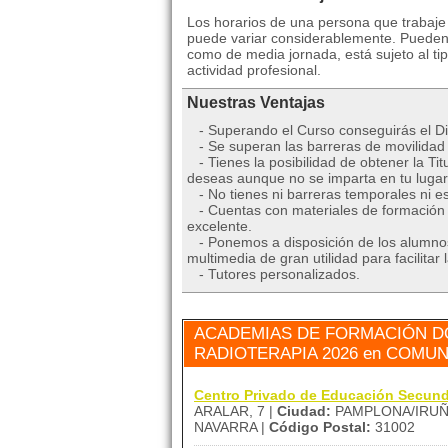
Los horarios de una persona que trabaje
puede variar considerablemente. Pueden 
como de media jornada, está sujeto al ti
actividad profesional.
Nuestras Ventajas
- Superando el Curso conseguirás el D
- Se superan las barreras de movilidad 
- Tienes la posibilidad de obtener la Tit
deseas aunque no se imparta en tu lugar 
- No tienes ni barreras temporales ni es
- Cuentas con materiales de formación m
excelente.
- Ponemos a disposición de los alumnos 
multimedia de gran utilidad para facilit
- Tutores personalizados.
ACADEMIAS DE FORMACIÓN D
RADIOTERAPIA 2026 en COMU
Centro Privado de Educación Secun
ARALAR, 7 |
Ciudad:
PAMPLONA/IRUÑ
NAVARRA |
Código Postal:
31002