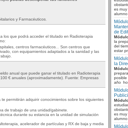
estudia
obstant
es muy 
alumno
talarios y Farmacéuticos.
Módulo
Manten
de Edi
 a los que podrá acceder el titulado en Radioterapia
Módulo
omo:
la prep
del tie
pitales, centros farmacéuticos... Son centros que
estar p
rivado, con equipamientos adaptados a la sanidad y las
rabajo.
Módulo
la Dir
Módulo
sueldo anual que puede ganar el titulado en Radioterapia
prepara
19.100 € anuales (aproximadamente). Fuente: Empresas
posible
año ho
Módulo
Public
te permitirán adquirir conocimientos sobre los siguientes
Módulo
estudia
obstant
área de trabajo de una unidad/gabinete.
es muy 
n técnica durante su estancia en la unidad de simulación
alumno
baltoterapia, acelerador de partículas y RX de baja y media
Módulo