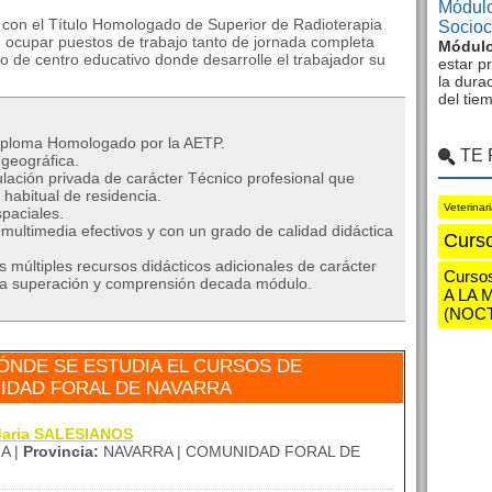
Módulo
 con el Título Homologado de Superior de Radioterapia
Sociocu
ocupar puestos de trabajo tanto de jornada completa
Módulo
po de centro educativo donde desarrolle el trabajador su
estar p
la dura
del tie
iploma Homologado por la AETP.
TE
geográfica.
ulación privada de carácter Técnico profesional que
habitual de residencia.
Veterinar
paciales.
ultimedia efectivos y con un grado de calidad didáctica
Curso
múltiples recursos didácticos adicionales de carácter
Curso
ar la superación y comprensión decada módulo.
A LA 
(NOC
ÓNDE SE ESTUDIA EL CURSOS DE
NIDAD FORAL DE NAVARRA
daria SALESIANOS
A |
Provincia:
NAVARRA | COMUNIDAD FORAL DE