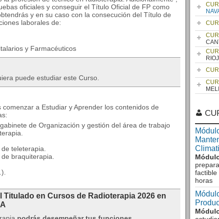
CUR
uebas oficiales y conseguir el Título Oficial de FP como
NAV
btendrás y en su caso con la consecución del Título de
ciones laborales de:
CUR
CUR
CAN
talarios y Farmacéuticos
CUR
RIO
CUR
uiera puede estudiar este Curso.
CUR
MEL
ás comenzar a Estudiar y Aprender los contenidos de
CU
as:
/gabinete de Organización y gestión del área de trabajo
Módulo
terapia.
Manten
Climat
de teleterapia.
 de braquiterapia.
Módulo
prepara
).
factibl
horas
Módulo
l Titulado en Cursos de Radioterapia 2026 en
Produc
RA
Módulo
erapia
podrás desempeñar tus funciones