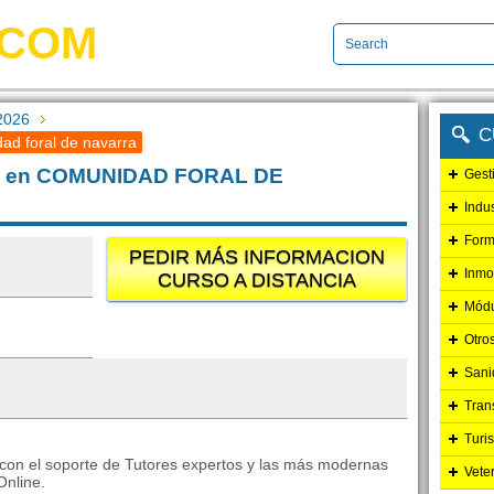
.COM
2026
C
ad foral de navarra
026 en COMUNIDAD FORAL DE
Gest
Indu
Form
PEDIR MÁS INFORMACION
Inmo
CURSO A DISTANCIA
Módu
Otro
Sani
Tran
Turi
con el soporte de Tutores expertos y las más modernas
Vete
Online.