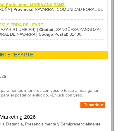
ión Profesional MARÍA ANA SANZ
RUÑA |
Provincia:
NAVARRA | COMUNIDAD FORAL DE
(IES) SIERRA DE LEYRE
LAZAR,9 LUMBIER) |
Ciudad:
SANGÜESA/ZANGOZA |
RAL DE NAVARRA |
Código Postal:
31400
 INTERESARTE
2026
ir paramentos interiores con yeso o tosco a más ganar,
ara el posterior enlucido. -Enlucir con yeso...
Temario
 Marketing 2026
r a Distancia, Presencialmente y Semipresencialmente