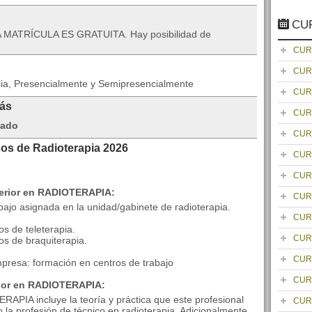
CU
 MATRÍCULA ES GRATUITA. Hay posibilidad de
CUR
CUR
cia, Presencialmente y Semipresencialmente
CUR
rás
CUR
gado
CUR
sos de Radioterapia 2026
CUR
CUR
perior en RADIOTERAPIA:
CUR
bajo asignada en la unidad/gabinete de radioterapia.
CUR
s de teleterapia.
CUR
os de braquiterapia.
CUR
mpresa: formación en centros de trabajo
CUR
rior en RADIOTERAPIA:
APIA incluye la teoría y práctica que este profesional
CUR
a profesión de técnico en radioterapia. Adicionalmente ,