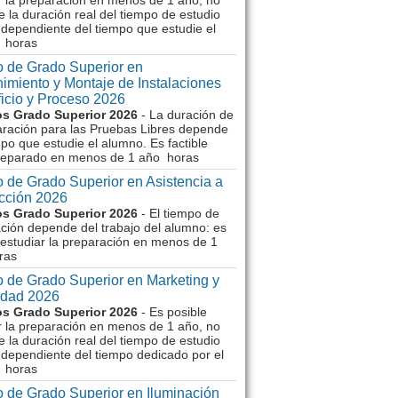
r la preparación en menos de 1 año, no
e la duración real del tiempo de estudio
dependiente del tiempo que estudie el
 horas
 de Grado Superior en
imiento y Montaje de Instalaciones
ficio y Proceso 2026
s Grado Superior 2026
- La duración de
aración para las Pruebas Libres depende
mpo que estudie el alumno. Es factible
reparado en menos de 1 año horas
 de Grado Superior en Asistencia a
ección 2026
s Grado Superior 2026
- El tiempo de
ción depende del trabajo del alumno: es
 estudiar la preparación en menos de 1
ras
 de Grado Superior en Marketing y
idad 2026
s Grado Superior 2026
- Es posible
r la preparación en menos de 1 año, no
e la duración real del tiempo de estudio
dependiente del tiempo dedicado por el
 horas
 de Grado Superior en Iluminación