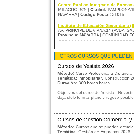
Centro Público Integrado de Formac
MILAGRO, S/N |
Ciudad:
PAMPLONA/I
NAVARRA |
Código Postal:
31015
Instituto de Educación Secundaria 
AV. PRINCIPE DE VIANA,14 (AVDA. SA
Provincia:
NAVARRA | COMUNIDAD FO
OTROS CURSOS QUE PUEDEN
Cursos de Yesista 2026
Método:
Curso Profesional a Distancia
Temática:
Inmobiliaria y Construcción 
Duración:
300 horas horas
Objetivos del curso de Yesista: -Revest
dejándolo lo más plano y rugoso posible p
Cursos de Gestión Comercial y
Método:
Cursos que se pueden estudia
Temática:
Gestión de Empresas 2026