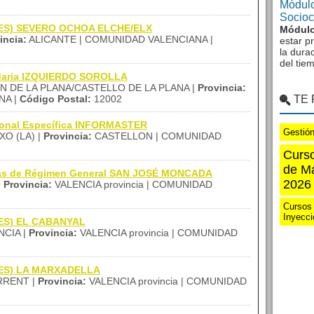
Módulo
Sociocu
 (IES) SEVERO OCHOA ELCHE/ELX
Módulo
incia:
ALICANTE | COMUNIDAD VALENCIANA |
estar p
la dura
del tie
ndaria IZQUIERDO SOROLLA
 DE LA PLANA/CASTELLO DE LA PLANA |
Provincia:
NA |
Código Postal:
12002
TE
sional Específica INFORMASTER
Gestió
XO (LA) |
Provincia:
CASTELLON | COMUNIDAD
Curs
de M
nzas de Régimen General SAN JOSÉ MONCADA
2026
|
Provincia:
VALENCIA provincia | COMUNIDAD
Cursos
Inyecci
(IES) EL CABANYAL
CIA |
Provincia:
VALENCIA provincia | COMUNIDAD
 (IES) LA MARXADELLA
RENT |
Provincia:
VALENCIA provincia | COMUNIDAD