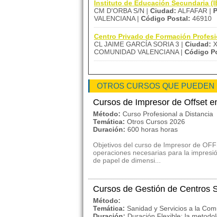
Instituto de Educación Secundaria (
CM D'ORBA S/N |
Ciudad:
ALFAFAR |
P
VALENCIANA |
Código Postal:
46910
Centro Privado de Formación Profe
CL JAIME GARCÍA SORIA 3 |
Ciudad:
X
COMUNIDAD VALENCIANA |
Código Po
OTROS CURSOS QUE PUEDEN
Cursos de Impresor de Offset e
Método:
Curso Profesional a Distancia
Temática:
Otros Cursos 2026
Duración:
600 horas horas
Objetivos del curso de Impresor de OFFS
operaciones necesarias para la impresión
de papel de dimensi...
Cursos de Gestión de Centros S
Método:
Temática:
Sanidad y Servicios a la Co
Duración:
Duración Flexible: la metodol