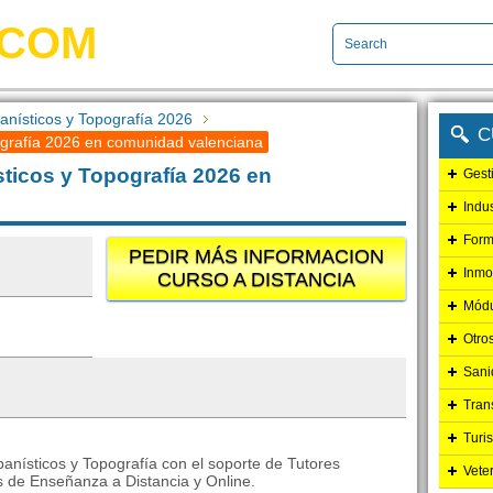
.COM
anísticos y Topografía 2026
C
ografía 2026 en comunidad valenciana
ticos y Topografía 2026 en
Gest
Indu
Form
PEDIR MÁS INFORMACION
Inmo
CURSO A DISTANCIA
Módu
Otro
Sani
Tran
Turi
anísticos y Topografía con el soporte de Tutores
Vete
 de Enseñanza a Distancia y Online.