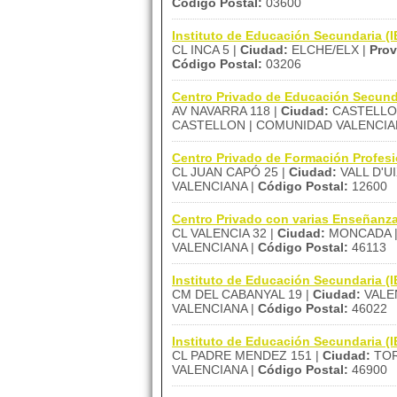
Código Postal:
03600
Instituto de Educación Secundaria
CL INCA 5 |
Ciudad:
ELCHE/ELX |
Prov
Código Postal:
03206
Centro Privado de Educación Secu
AV NAVARRA 118 |
Ciudad:
CASTELLON
CASTELLON | COMUNIDAD VALENCIA
Centro Privado de Formación Profe
CL JUAN CAPÓ 25 |
Ciudad:
VALL D'UI
VALENCIANA |
Código Postal:
12600
Centro Privado con varias Enseña
CL VALENCIA 32 |
Ciudad:
MONCADA 
VALENCIANA |
Código Postal:
46113
Instituto de Educación Secundaria 
CM DEL CABANYAL 19 |
Ciudad:
VALEN
VALENCIANA |
Código Postal:
46022
Instituto de Educación Secundaria
CL PADRE MENDEZ 151 |
Ciudad:
TOR
VALENCIANA |
Código Postal:
46900