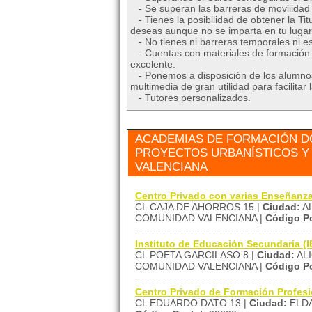
- Se superan las barreras de movilidad 
- Tienes la posibilidad de obtener la Tit
deseas aunque no se imparta en tu lugar 
- No tienes ni barreras temporales ni es
- Cuentas con materiales de formación m
excelente.
- Ponemos a disposición de los alumnos 
multimedia de gran utilidad para facilit
- Tutores personalizados.
ACADEMIAS DE FORMACIÓN D
PROYECTOS URBANÍSTICOS Y 
VALENCIANA
Centro Privado con varias Enseñan
CL CAJA DE AHORROS 15 |
Ciudad:
AL
COMUNIDAD VALENCIANA |
Código Po
Instituto de Educación Secundari
CL POETA GARCILASO 8 |
Ciudad:
AL
COMUNIDAD VALENCIANA |
Código Po
Centro Privado de Formación Profe
CL EDUARDO DATO 13 |
Ciudad:
ELDA