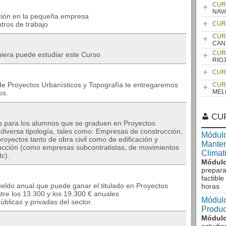
CUR
NAV
ación en la pequeña empresa
tros de trabajo
CUR
CUR
CAN
CUR
uiera puede estudiar este Curso
RIO
CUR
e Proyectos Urbanísticos y Topografía te entregaremos
CUR
MEL
os.
CU
es para los alumnos que se graduen en Proyectos
diversa tipología, tales como: Empresas de construcción,
Módulo
royectos tanto de obra civil como de edificación y
Manten
trucción (como empresas subcontratistas, de movimientos
Climat
tc).
Módulo
prepara
factibl
sueldo anual que puede ganar el titulado en Proyectos
horas
ntre los 13.300 y los 19.300 € anuales
Módulo
licas y privadas del sector.
Produc
Módulo