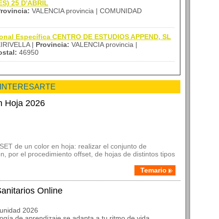
IES) 25 D'ABRIL
rovincia:
VALENCIA provincia | COMUNIDAD
sional Específica CENTRO DE ESTUDIOS APPEND, SL
IRIVELLA |
Provincia:
VALENCIA provincia |
stal:
46950
 INTERESARTE
n Hoja 2026
ET de un color en hoja: realizar el conjunto de
, por el procedimiento offset, de hojas de distintos tipos
Temario
anitarios Online
munidad 2026
ogía de aprendizaje se adapta a tu ritmo de vida,