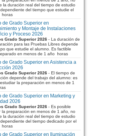
r la preparación en menos de 1 año, no
e la duración real del tiempo de estudio
dependiente del tiempo que estudie el
 horas
 de Grado Superior en
imiento y Montaje de Instalaciones
ficio y Proceso 2026
s Grado Superior 2026
- La duración de
aración para las Pruebas Libres depende
mpo que estudie el alumno. Es factible
reparado en menos de 1 año horas
 de Grado Superior en Asistencia a
ección 2026
s Grado Superior 2026
- El tiempo de
ción depende del trabajo del alumno: es
 estudiar la preparación en menos de 1
ras
 de Grado Superior en Marketing y
idad 2026
s Grado Superior 2026
- Es posible
r la preparación en menos de 1 año, no
e la duración real del tiempo de estudio
dependiente del tiempo dedicado por el
 horas
 de Grado Superior en Iluminación