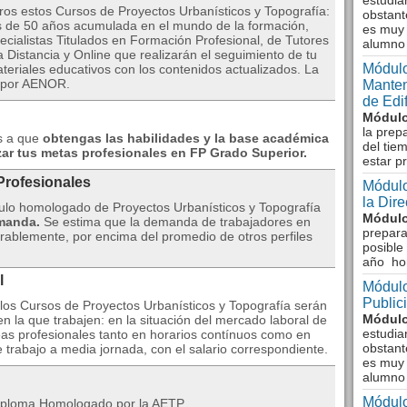
estudia
ros estos Cursos de Proyectos Urbanísticos y Topografía:
obstant
s de 50 años acumulada en el mundo de la formación,
es muy 
cialistas Titulados en Formación Profesional, de Tutores
alumno
Distancia y Online que realizarán el seguimiento de tu
Módulo
teriales educativos con los contenidos actualizados. La
a por AENOR.
Manten
de Edi
Módulo
la prep
os a que
obtengas las habilidades y la base académica
del tie
ar tus metas profesionales en FP Grado Superior.
estar p
Profesionales
Módulo
la Dir
ítulo homologado de Proyectos Urbanísticos y Topografía
Módulo
emanda.
Se estima que la demanda de trabajadores en
prepara
ablemente, por encima del promedio de otros perfiles
posible
año ho
l
Módulo
Public
 los Cursos de Proyectos Urbanísticos y Topografía serán
Módulo
n la que trabajen: en la situación del mercado laboral de
estudia
reas profesionales tanto en horarios contínuos como en
obstant
 trabajo a media jornada, con el salario correspondiente.
es muy 
alumno
Módulo
iploma Homologado por la AETP.