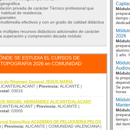
geográfica.
Captac
ulación privada de carácter Técnico profesional que
Módulo
habitual de residencia.
prepara
paciales.
tiempo 
ultimedia efectivos y con un grado de calidad didáctica
dedicad
Módulo
múltiples recursos didácticos adicionales de carácter
2026
ar la superación y comprensión decada módulo.
Módulo
prepara
alumno:
1 año 
ÓNDE SE ESTUDIA EL CURSOS DE
Módulo
TOPOGRAFÍA 2026 en COMUNIDAD
Audiov
Módulo
la prep
zas de Régimen General JESÚS MARÍA
dependi
ICANTE/ALACANT |
Provincia:
ALICANTE |
Se pue
stal:
03016
horas
Módulo
a (IES) MIGUEL HERNÁNDEZ ALICANTE/ALACANT
Manten
ICANTE/ALACANT |
Provincia:
ALICANTE |
Módulo
stal:
03005
prepara
tiempo 
sional Específica ACADEMIA DE PELUQUERÍA PELOS
del tie
 |
Provincia:
ALICANTE | COMUNIDAD VALENCIANA |