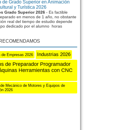
 de Grado Superior en Animación
ltural y Turística 2026
s Grado Superior 2026
- Es factible
reparado en menos de 1 año, no obstante
ción real del tiempo de estudio depende
mpo dedicado por el alumno horas
 RECOMENDAMOS
Industrias 2026
n de Empresas 2026
os de Preparador Programador
áquinas Herramientas con CNC
 de Mecánico de Motores y Equipos de
ón 2026