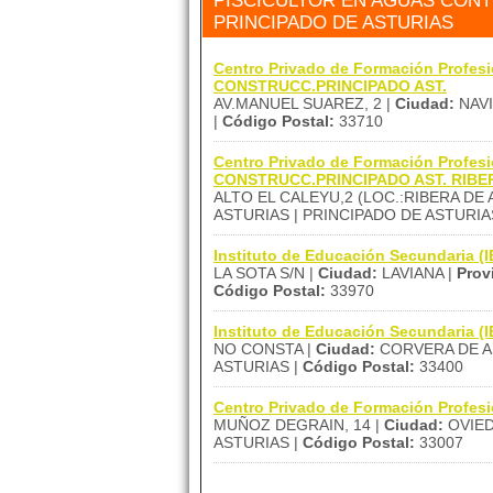
PISCICULTOR EN AGUAS CONT
PRINCIPADO DE ASTURIAS
Centro Privado de Formación Profe
CONSTRUCC.PRINCIPADO AST.
AV.MANUEL SUAREZ, 2 |
Ciudad:
NAVI
|
Código Postal:
33710
Centro Privado de Formación Profe
CONSTRUCC.PRINCIPADO AST. RIBE
ALTO EL CALEYU,2 (LOC.:RIBERA DE 
ASTURIAS | PRINCIPADO DE ASTURIA
Instituto de Educación Secundaria 
LA SOTA S/N |
Ciudad:
LAVIANA |
Prov
Código Postal:
33970
Instituto de Educación Secundaria (IE
NO CONSTA |
Ciudad:
CORVERA DE A
ASTURIAS |
Código Postal:
33400
Centro Privado de Formación Profe
MUÑOZ DEGRAIN, 14 |
Ciudad:
OVIED
ASTURIAS |
Código Postal:
33007