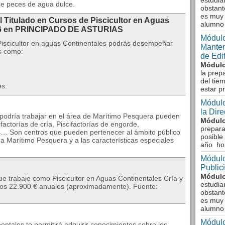
estudia
de peces de agua dulce.
obstant
es muy 
l Titulado en Cursos de Piscicultor en Aguas
alumno
026 en PRINCIPADO DE ASTURIAS
Módulo
Piscicultor en aguas Continentales podrás desempeñar
Manten
es como:
de Edi
Módulo
la prep
del tie
es.
estar p
Módulo
la Dir
podría trabajar en el área de Marítimo Pesquera pueden
Módulo
ifactorías de cría, Piscifactorías de engorde,
prepara
es… Son centros que pueden pertenecer al ámbito público
posible
a Marítimo Pesquera y a las características especiales
año ho
Módulo
Public
Módulo
e trabaje como Piscicultor en Aguas Continentales Cría y
estudia
 los 22.900 € anuales (aproximadamente). Fuente:
obstant
es muy 
alumno
Módulo
entales te permitirá adquirir conocimientos sobre los