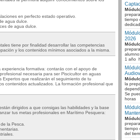
Captac
Módulo
prepara
alaciones en perfecto estado operativo.
tiempo 
de agua dulce.
dedicad
ces de agua dulce.
Módulo
2026
Módulo
tales tiene por finalidad desarrollar las competencias
prepara
cupación y los contenidos mínimos asociados a la misma.
alumno:
1 año 
Módulo
 experiencia formativa: contarás con el apoyo de
Audiov
profesional necesaria para ser Piscicultor en aguas
s Expertos que realizarán el seguimiento de tu
Módulo
los contenidos actualizados. La formación profesional que
la prep
dependi
Se pue
horas
Módulo
tán dirigidos a que consigas las habilidades y la base
anzar tus metas profesionales en Marítimo Pesquera:
Manten
Módulo
prepara
de la Pesca.
tiempo 
imentarias.
del tie
riales.