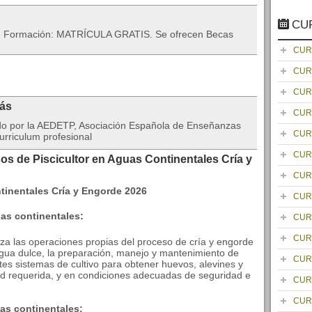
CU
 de Formación: MATRÍCULA GRATIS. Se ofrecen Becas
CUR
CUR
CUR
rás
CUR
ado por la AEDETP, Asociación Española de Enseñanzas
CUR
urriculum profesional
CUR
os de Piscicultor en Aguas Continentales Cría y
CUR
CUR
uas continentales:
CUR
CUR
liza las operaciones propias del proceso de cría y engorde
agua dulce, la preparación, manejo y mantenimiento de
CUR
ntes sistemas de cultivo para obtener huevos, alevines y
dad requerida, y en condiciones adecuadas de seguridad e
CUR
CUR
as continentales: