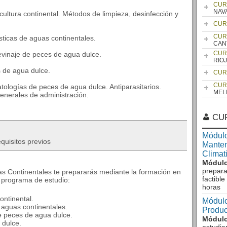
CUR
NAV
cultura continental. Métodos de limpieza, desinfección y
CUR
CUR
sticas de aguas continentales.
CAN
CUR
levinaje de peces de agua dulce.
RIO
 de agua dulce.
CUR
CUR
tologías de peces de agua dulce. Antiparasitarios.
MEL
enerales de administración.
CU
Módulo
quisitos previos
Manten
Climat
Módulo
prepara
guas Continentales te prepararás mediante la formación en
factibl
 programa de estudio:
horas
ontinental.
Módulo
 aguas continentales.
Produc
e peces de agua dulce.
Módulo
 dulce.