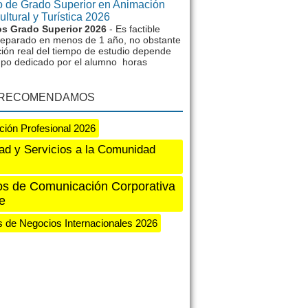
 de Grado Superior en Animación
ltural y Turística 2026
s Grado Superior 2026
- Es factible
reparado en menos de 1 año, no obstante
ción real del tiempo de estudio depende
mpo dedicado por el alumno horas
 RECOMENDAMOS
ión Profesional 2026
ad y Servicios a la Comunidad
s de Comunicación Corporativa
e
 de Negocios Internacionales 2026