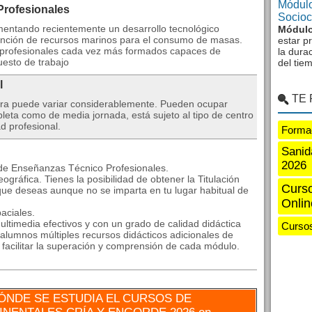
Módulo
Profesionales
Sociocu
mentando recientemente un desarrollo tecnológico
Módulo
ención de recursos marinos para el consumo de masas.
estar p
r profesionales cada vez más formados capaces de
la dura
uesto de trabajo
del tie
l
TE
era puede variar considerablemente. Pueden ocupar
leta como de media jornada, está sujeto al tipo de centro
d profesional.
Formac
Sanid
2026
 de Enseñanzas Técnico Profesionales.
ográfica. Tienes la posibilidad de obtener la Titulación
Curso
que deseas aunque no se imparta en tu lugar habitual de
Onlin
aciales.
ltimedia efectivos y con un grado de calidad didáctica
Cursos
alumnos múltiples recursos didácticos adicionales de
a facilitar la superación y comprensión de cada módulo.
ÓNDE SE ESTUDIA EL CURSOS DE