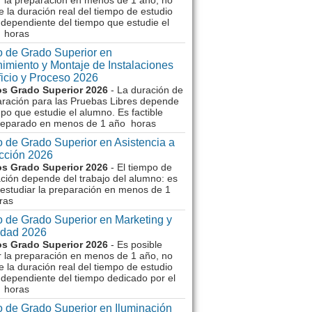
r la preparación en menos de 1 año, no
e la duración real del tiempo de estudio
dependiente del tiempo que estudie el
 horas
 de Grado Superior en
imiento y Montaje de Instalaciones
ficio y Proceso 2026
s Grado Superior 2026
- La duración de
aración para las Pruebas Libres depende
mpo que estudie el alumno. Es factible
reparado en menos de 1 año horas
 de Grado Superior en Asistencia a
ección 2026
s Grado Superior 2026
- El tiempo de
ción depende del trabajo del alumno: es
 estudiar la preparación en menos de 1
ras
 de Grado Superior en Marketing y
idad 2026
s Grado Superior 2026
- Es posible
r la preparación en menos de 1 año, no
e la duración real del tiempo de estudio
dependiente del tiempo dedicado por el
 horas
 de Grado Superior en Iluminación