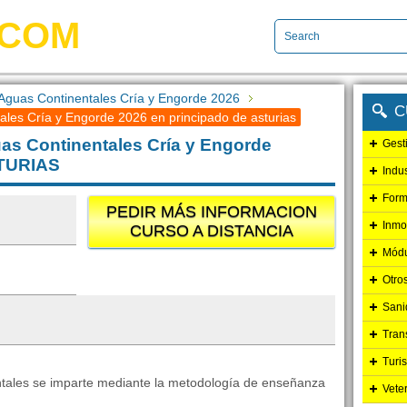
.COM
 Aguas Continentales Cría y Engorde 2026
C
ales Cría y Engorde 2026 en principado de asturias
uas Continentales Cría y Engorde
Gest
TURIAS
Indu
Form
PEDIR MÁS INFORMACION
Inmo
CURSO A DISTANCIA
Módu
Otro
Sani
Tran
Turi
entales se imparte mediante la metodología de enseñanza
Vete