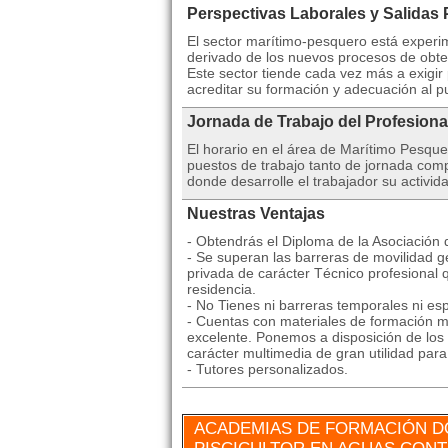
Perspectivas Laborales y Salidas 
El sector marítimo-pesquero está experi
derivado de los nuevos procesos de obt
Este sector tiende cada vez más a exigi
acreditar su formación y adecuación al p
Jornada de Trabajo del Profesiona
El horario en el área de Marítimo Pesqu
puestos de trabajo tanto de jornada comp
donde desarrolle el trabajador su activida
Nuestras Ventajas
- Obtendrás el Diploma de la Asociación
- Se superan las barreras de movilidad ge
privada de carácter Técnico profesional 
residencia.
- No Tienes ni barreras temporales ni esp
- Cuentas con materiales de formación mu
excelente. Ponemos a disposición de los 
carácter multimedia de gran utilidad par
- Tutores personalizados.
ACADEMIAS DE FORMACIÓN D