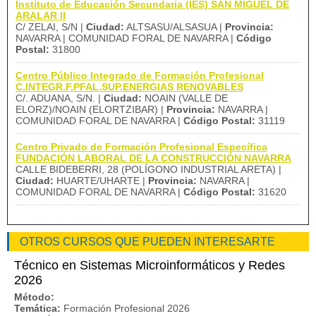
Instituto de Educación Secundaria (IES) SAN MIGUEL DE
ARALAR II
C/ ZELAI, S/N |
Ciudad:
ALTSASU/ALSASUA |
Provincia:
NAVARRA | COMUNIDAD FORAL DE NAVARRA |
Código
Postal:
31800
Centro Público Integrado de Formación Profesional
C.INTEGR.F.PFAL.SUP.ENERGIAS RENOVABLES
C/. ADUANA, S/N. |
Ciudad:
NOAIN (VALLE DE
ELORZ)/NOAIN (ELORTZIBAR) |
Provincia:
NAVARRA |
COMUNIDAD FORAL DE NAVARRA |
Código Postal:
31119
Centro Privado de Formación Profesional Específica
FUNDACIÓN LABORAL DE LA CONSTRUCCIÓN NAVARRA
CALLE BIDEBERRI, 28 (POLÍGONO INDUSTRIAL ARETA) |
Ciudad:
HUARTE/UHARTE |
Provincia:
NAVARRA |
COMUNIDAD FORAL DE NAVARRA |
Código Postal:
31620
OTROS CURSOS QUE PUEDEN INTERESARTE
Técnico en Sistemas Microinformáticos y Redes
2026
Método:
Temática:
Formación Profesional 2026