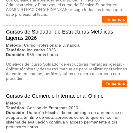
Los Objetivos al aprender el Curso de FP Técnico
Administración y Finanzas: el curso de Técnico Superior en
ADMINISTRACION Y FINANZAS, recoge todos los temas que
este profesional técni...
Temario
Cursos de Soldador de Estructuras Metálicas
Ligeras 2026
Método:
Curso Profesional a Distancia
Temática:
Industrias 2026
Duración:
955 horas horas
Objetivos del curso Soldador de estructuras metálicas ligeras: -
Aplicar técnicas y destrezas manuales para realizar operaciones
de corte en chapas, perfiles y tubos de acero al carbono con
procedimi...
Temario
Cursos de Comercio Internacional Online
Método:
Temática:
Gestión de Empresas 2026
Duración:
Duración Flexible: la metodología de aprendizaje se
adapta a tu ritmo de vida, aprendes cómo tú quieres, con un
sistema de evaluación continua y acceso permanente a tus
profesores horas