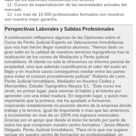
11- Cursos de especialización de las necesidades actuales del
mercado
12- Los más de 10.000 profesionales formados con nosotros
son nuestra mejor garantía
Perspectivas Laborales y Salidas Profesionales
A continuación reflejamos algunas de las Opiniones sobre el
Curso de Perito Judicial Experto en Valoraciones Inmobiliarias
que nos han hecho llegar nuestros alumnos: "Hemos dado un
gran salto en la calidad de nuestros servicios topográficos tras la
realización de los cursos de Mediación y Perito judicial
inmobiliario. Al cliente no solo le ofrecemos un informe pericial de
propiedad, sino que además cuantificamos el valor del suelo en
litigio y en muchos casos conseguimos mediar entre las partes
para evitar el costoso procedimiento judicial." Roberto de León ,
Perito Judicial Inmobiliario, Mediador en Asuntos Civiles y
Mercantiles, Estudio Topográfico Abxyza S.L. "Este curso me
sirvió, en primer lugar, para retomar el hábito y el interés por
aprender con una edad madura. En segundo lugar, y quizá mas
importante que la primera, me ha ayudado a formarme,
mejorando notablemente mi posición dentro de la empresa donde
trabajo y la tercera, igual de importante o mas que las anteriores,
a incrementar en mas de un 100% mis ingresos mensuales.
Gracias por el apoyo que desde el inicio he tenido por parte de
todos los que componen vuestro centro formativo." Jesús Alberto
Delgado, Perito Judicial Inmobiliario. "Para mi lo que me sugiere
pensar en vuestro centro de formación es profesionalidad, un