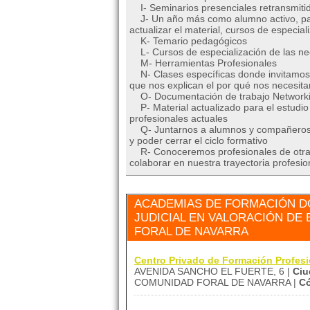
I- Seminarios presenciales retransmitid
J- Un año más como alumno activo, para 
actualizar el material, cursos de especial
K- Temario pedagógicos
L- Cursos de especialización de las ne
M- Herramientas Profesionales
N- Clases específicas donde invitamos a
que nos explican el por qué nos necesita
O- Documentación de trabajo Network
P- Material actualizado para el estudio s
profesionales actuales
Q- Juntarnos a alumnos y compañeros pr
y poder cerrar el ciclo formativo
R- Conoceremos profesionales de otras
colaborar en nuestra trayectoria profesio
ACADEMIAS DE FORMACIÓN DÓ
JUDICIAL EN VALORACIÓN DE
FORAL DE NAVARRA
Centro Privado de Formación Profes
AVENIDA SANCHO EL FUERTE, 6 |
Ciu
COMUNIDAD FORAL DE NAVARRA |
Có