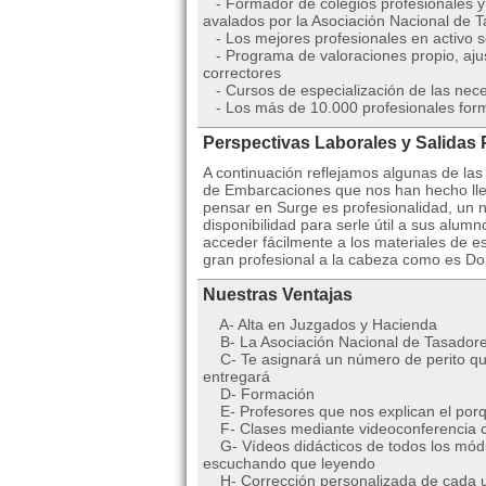
- Formador de colegios profesionales y 
avalados por la Asociación Nacional de 
- Los mejores profesionales en activo s
- Programa de valoraciones propio, ajust
correctores
- Cursos de especialización de las nec
- Los más de 10.000 profesionales form
Perspectivas Laborales y Salidas 
A continuación reflejamos algunas de las
de Embarcaciones que nos han hecho lle
pensar en Surge es profesionalidad, un
disponibilidad para serle útil a sus alum
acceder fácilmente a los materiales de e
gran profesional a la cabeza como es Do
Nuestras Ventajas
A- Alta en Juzgados y Hacienda
B- La Asociación Nacional de Tasadores
C- Te asignará un número de perito que
entregará
D- Formación
E- Profesores que nos explican el porqu
F- Clases mediante videoconferencia co
G- Vídeos didácticos de todos los mód
escuchando que leyendo
H- Corrección personalizada de cada un