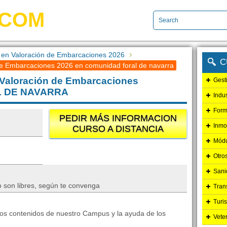
.COM
al en Valoración de Embarcaciones 2026
C
 de Embarcaciones 2026 en comunidad foral de navarra
n Valoración de Embarcaciones
Gest
L DE NAVARRA
Indu
Form
PEDIR MÁS INFORMACION
Inmo
CURSO A DISTANCIA
Módu
Otro
Sani
o son libres, según te convenga
Tran
Turi
n los contenidos de nuestro Campus y la ayuda de los
Vete