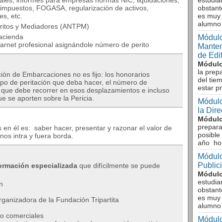
iales, informes para empresas normas NIC, liquidaciones,
estudia
 impuestos, FOGASA, regularización de activos,
obstant
es, etc.
es muy 
alumno
eritos y Mediadores (ANTPM)
acienda
Módulo
carnet profesional asignándole número de perito
Manten
de Edi
Módulo
la prep
ación de Embarcaciones no es fijo: los honorarios
del tie
ipo de peritación que deba hacer, el número de
estar p
a que debe recorrer en esos desplazamientos e incluso
e se aporten sobre la Pericia.
Módulo
la Dir
Módulo
prepara
 en él es: saber hacer, presentar y razonar el valor de
posible
os intra y fuera borda.
año ho
Módulo
Public
Formación especializada
que difícilmente se puede
Módulo
estudia
n
obstant
es muy 
ganizadora de la Fundación Tripartita
alumno
no comerciales
Módulo