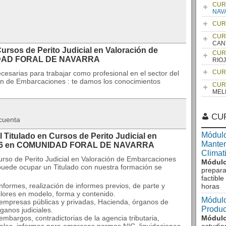
CUR
NAV
CUR
CUR
CAN
rsos de Perito Judicial en Valoración de
CUR
IDAD FORAL DE NAVARRA
RIO
CUR
ecesarias para trabajar como profesional en el sector del
ión de Embarcaciones : te damos los conocimientos
CUR
MEL
CU
 cuenta
Módulo
 Titulado en Cursos de Perito Judicial en
Manten
2026 en COMUNIDAD FORAL DE NAVARRA
Climat
urso de Perito Judicial en Valoración de Embarcaciones
Módulo
 puede ocupar un Titulado con nuestra formación se
prepara
factibl
formes, realización de informes previos, de parte y
horas
alores en modelo, forma y contenido.
Módulo
empresas públicas y privadas, Hacienda, órganos de
Produc
ganos judiciales.
mbargos, contradictorias de la agencia tributaria,
Módulo