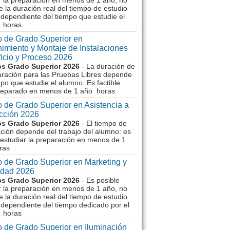
r la preparación en menos de 1 año, no
e la duración real del tiempo de estudio
dependiente del tiempo que estudie el
 horas
 de Grado Superior en
imiento y Montaje de Instalaciones
ficio y Proceso 2026
s Grado Superior 2026
- La duración de
aración para las Pruebas Libres depende
mpo que estudie el alumno. Es factible
reparado en menos de 1 año horas
 de Grado Superior en Asistencia a
ección 2026
s Grado Superior 2026
- El tiempo de
ción depende del trabajo del alumno: es
 estudiar la preparación en menos de 1
ras
 de Grado Superior en Marketing y
idad 2026
s Grado Superior 2026
- Es posible
r la preparación en menos de 1 año, no
e la duración real del tiempo de estudio
dependiente del tiempo dedicado por el
 horas
 de Grado Superior en Iluminación