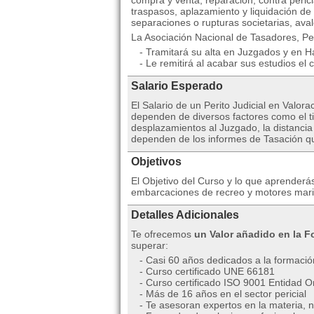
compra y venta, reparación, contra peric
traspasos, aplazamiento y liquidación de
separaciones o rupturas societarias, aval
La Asociación Nacional de Tasadores, P
- Tramitará su alta en Juzgados y en H
- Le remitirá al acabar sus estudios el 
Salario Esperado
El Salario de un Perito Judicial en Valor
dependen de diversos factores como el t
desplazamientos al Juzgado, la distanci
dependen de los informes de Tasación qu
Objetivos
El Objetivo del Curso y lo que aprenderás
embarcaciones de recreo y motores marin
Detalles Adicionales
Te ofrecemos
un Valor añadido en la 
superar:
- Casi 60 años dedicados a la formació
- Curso certificado UNE 66181
- Curso certificado ISO 9001 Entidad Or
- Más de 16 años en el sector pericial
- Te asesoran expertos en la materia, 