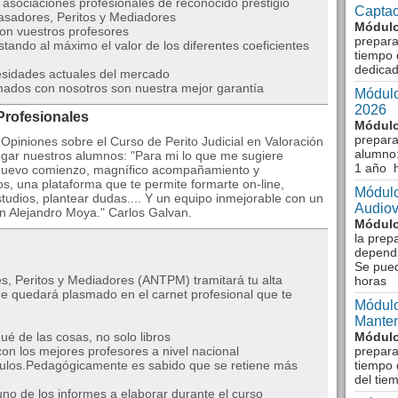
asociaciones profesionales de reconocido prestigio
Captac
Tasadores, Peritos y Mediadores
Módulo
on vuestros profesores
prepara
ando al máximo el valor de los diferentes coeficientes
tiempo 
dedicad
esidades actuales del mercado
ados con nosotros son nuestra mejor garantía
Módulo
2026
Profesionales
Módulo
prepara
 Opiniones sobre el Curso de Perito Judicial en Valoración
alumno:
gar nuestros alumnos: "Para mi lo que me sugiere
1 año 
 nuevo comienzo, magnífico acompañamiento y
nos, una plataforma que te permite formarte on-line,
Módulo
studios, plantear dudas.... Y un equipo inmejorable con un
Audiov
n Alejandro Moya." Carlos Galvan.
Módulo
la prep
dependi
Se pue
, Peritos y Mediadores (ANTPM) tramitará tu alta
horas
 quedará plasmado en el carnet profesional que te
Módulo
Manten
é de las cosas, no solo libros
Módulo
n los mejores profesores a nivel nacional
prepara
ulos.Pedagógicamente es sabido que se retiene más
tiempo 
del tie
o de los informes a elaborar durante el curso