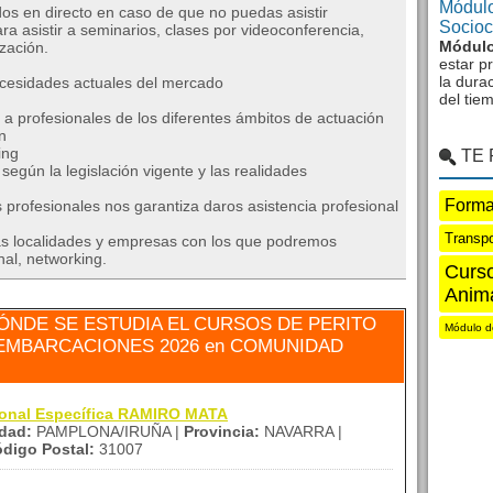
Módulo
os en directo en caso de que no puedas asistir
Sociocu
asistir a seminarios, clases por videoconferencia,
Módulo
ización.
estar p
la dura
cesidades actuales del mercado
del tie
 profesionales de los diferentes ámbitos de actuación
n
ing
TE
egún la legislación vigente y las realidades
Forma
ofesionales nos garantiza daros asistencia profesional
Transpo
 localidades y empresas con los que podremos
nal, networking.
Curso
Anim
NDE SE ESTUDIA EL CURSOS DE PERITO
Módulo d
 EMBARCACIONES 2026 en COMUNIDAD
ional Específica RAMIRO MATA
dad:
PAMPLONA/IRUÑA |
Provincia:
NAVARRA |
digo Postal:
31007