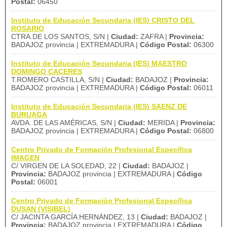
Postal:
06450
Instituto de Educación Secundaria (IES) CRISTO DEL
ROSARIO
CTRA.DE LOS SANTOS, S/N |
Ciudad:
ZAFRA |
Provincia:
BADAJOZ provincia | EXTREMADURA |
Código Postal:
06300
Instituto de Educación Secundaria (IES) MAESTRO
DOMINGO CACERES
T.ROMERO CASTILLA, S/N |
Ciudad:
BADAJOZ |
Provincia:
BADAJOZ provincia | EXTREMADURA |
Código Postal:
06011
Instituto de Educación Secundaria (IES) SAENZ DE
BURUAGA
AVDA. DE LAS AMÉRICAS, S/N |
Ciudad:
MERIDA |
Provincia:
BADAJOZ provincia | EXTREMADURA |
Código Postal:
06800
Centro Privado de Formación Profesional Específica
IMAGEN
C/ VIRGEN DE LA SOLEDAD, 22 |
Ciudad:
BADAJOZ |
Provincia:
BADAJOZ provincia | EXTREMADURA |
Código
Postal:
06001
Centro Privado de Formación Profesional Específica
DUSAN (VISIBEL)
C/ JACINTA GARCÍA HERNÁNDEZ, 13 |
Ciudad:
BADAJOZ |
Provincia:
BADAJOZ provincia | EXTREMADURA |
Código