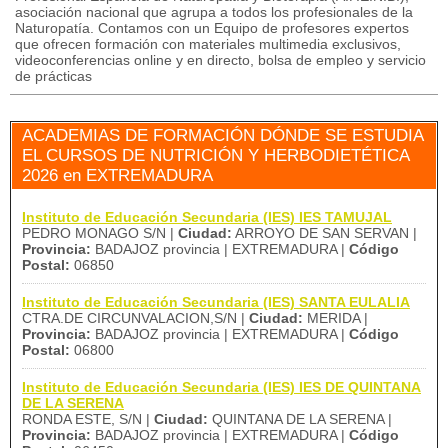
asociación nacional que agrupa a todos los profesionales de la
Naturopatía. Contamos con un Equipo de profesores expertos
que ofrecen formación con materiales multimedia exclusivos,
videoconferencias online y en directo, bolsa de empleo y servicio
de prácticas
ACADEMIAS DE FORMACIÓN DÓNDE SE ESTUDIA
EL CURSOS DE NUTRICIÓN Y HERBODIETÉTICA
2026 en EXTREMADURA
Instituto de Educación Secundaria (IES) IES TAMUJAL
PEDRO MONAGO S/N |
Ciudad:
ARROYO DE SAN SERVAN |
Provincia:
BADAJOZ provincia | EXTREMADURA |
Código
Postal:
06850
Instituto de Educación Secundaria (IES) SANTA EULALIA
CTRA.DE CIRCUNVALACION,S/N |
Ciudad:
MERIDA |
Provincia:
BADAJOZ provincia | EXTREMADURA |
Código
Postal:
06800
Instituto de Educación Secundaria (IES) IES DE QUINTANA
DE LA SERENA
RONDA ESTE, S/N |
Ciudad:
QUINTANA DE LA SERENA |
Provincia:
BADAJOZ provincia | EXTREMADURA |
Código