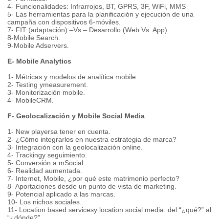
4- Funcionalidades: Infrarrojos, BT, GPRS, 3F, WiFi, MMS
5- Las herramientas para la planificación y ejecución de una
campaña con dispositivos 6-móviles.
7- FIT (adaptación) –Vs.– Desarrollo (Web Vs. App).
8-Mobile Search.
9-Mobile Adservers.
E- Mobile Analytics
1- Métricas y modelos de analítica mobile.
2- Testing ymeasurement.
3- Monitorización mobile.
4- MobileCRM.
F- Geolocalización y Mobile Social Media
1- New playersa tener en cuenta.
2- ¿Cómo integrarlos en nuestra estrategia de marca?
3- Integración con la geolocalización online.
4- Trackingy seguimiento.
5- Conversión a mSocial.
6- Realidad aumentada.
7- Internet, Mobile, ¿por qué este matrimonio perfecto?
8- Aportaciones desde un punto de vista de marketing.
9- Potencial aplicado a las marcas.
10- Los nichos sociales.
11- Location based servicesy location social media: del “¿qué?” al
“¿dónde?”.