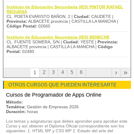
Instituto de Educación Secundaria (IES) PINTOR RAFAEL
REQUENA
CL. POETA EVARISTO BAÑON, 2 |
Ciudad:
CAUDETE |
Provincia:
ALBACETE provincia | CASTILLA LA MANCHA |
Código Postal:
02660
Instituto de Educación Secundaria (IES) BENECHE
CL. FUENTE SOMERA, S/N |
Ciudad:
YESTE |
Provincia:
ALBACETE provincia | CASTILLA LA MANCHA |
Código
Postal:
02480
›
»
2
3
4
5
6
1
OTROS CURSOS QUE PUEDEN INTERESARTE
Cursos de Programador de Apps Online
Método:
Temática:
Gestión de Empresas 2026
Duración:
horas
Los temas y asignaturas que debes aprender para aprobar este
Curso y así obtener el Diploma Oficial correspondiente son los
siguientes: 1. HTML MP y CSS MP 2. Estado del arte del