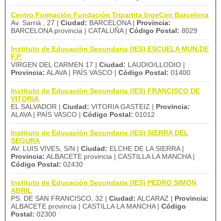
Centro Formación Fundación Tripartita IngeCon Barcelona
Av. Sarrià , 27 |
Ciudad:
BARCELONA |
Provincia:
BARCELONA provincia | CATALUÑA |
Código Postal:
8029
Instituto de Educación Secundaria (IES) ESCUELA MUN.DE
F.P.
VIRGEN DEL CARMEN 17 |
Ciudad:
LAUDIO/LLODIO |
Provincia:
ALAVA | PAÍS VASCO |
Código Postal:
01400
Instituto de Educación Secundaria (IES) FRANCISCO DE
VITORIA
EL SALVADOR |
Ciudad:
VITORIA GASTEIZ |
Provincia:
ALAVA | PAÍS VASCO |
Código Postal:
01012
Instituto de Educación Secundaria (IES) SIERRA DEL
SEGURA
AV. LUIS VIVES, S/N |
Ciudad:
ELCHE DE LA SIERRA |
Provincia:
ALBACETE provincia | CASTILLA LA MANCHA |
Código Postal:
02430
Instituto de Educación Secundaria (IES) PEDRO SIMÓN
ABRIL
PS. DE SAN FRANCISCO, 32 |
Ciudad:
ALCARAZ |
Provincia:
ALBACETE provincia | CASTILLA LA MANCHA |
Código
Postal:
02300