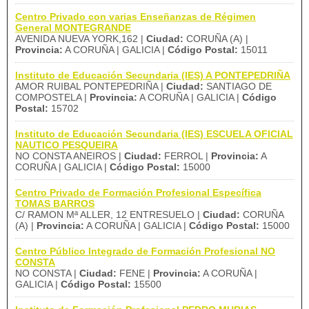
Centro Privado con varias Enseñanzas de Régimen
General MONTEGRANDE
AVENIDA NUEVA YORK,162 |
Ciudad:
CORUÑA (A) |
Provincia:
A CORUÑA | GALICIA |
Código Postal:
15011
Instituto de Educación Secundaria (IES) A PONTEPEDRIÑA
AMOR RUIBAL PONTEPEDRIÑA |
Ciudad:
SANTIAGO DE
COMPOSTELA |
Provincia:
A CORUÑA | GALICIA |
Código
Postal:
15702
Instituto de Educación Secundaria (IES) ESCUELA OFICIAL
NAUTICO PESQUEIRA
NO CONSTA ANEIROS |
Ciudad:
FERROL |
Provincia:
A
CORUÑA | GALICIA |
Código Postal:
15000
Centro Privado de Formación Profesional Específica
TOMAS BARROS
C/ RAMON Mª ALLER, 12 ENTRESUELO |
Ciudad:
CORUÑA
(A) |
Provincia:
A CORUÑA | GALICIA |
Código Postal:
15000
Centro Público Integrado de Formación Profesional NO
CONSTA
NO CONSTA |
Ciudad:
FENE |
Provincia:
A CORUÑA |
GALICIA |
Código Postal:
15500