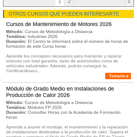
›
2
1
OTROS CURSOS QUE PUEDEN INTERESARTE
Cursos de Mantenimiento de Motores 2026
Método:
Cursos de Metodología a Distancia
Temática:
Industrias 2026
Duración:
El Centro te informará sobre el número de horas de
formación de este Curso horas
Aprende los conceptos necesarios para mantener y reparar
motores con total garantía, tanto de automóviles como de
vehículos industriales. Además, podrás conseguir la
Certificaci&oacu...
Temario
Módulo de Grado Medio en Instalaciones de
Producción de Calor 2026
Método:
Cursos de Metodología a Distancia
Temática:
Módulos FP 2026
Duración:
Consultar Horas con la Academia de Formación
horas
Aprende a asumir el montaje, el mantenimiento y la reparación
de instalaciones destinadas a la producción de calor. Supera el
examen y consigue el título de Grado Medio de FP de Técnic...