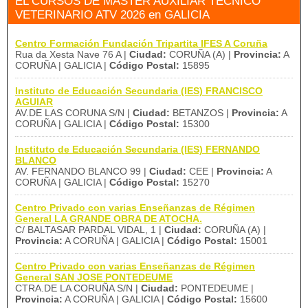
EL CURSOS DE MÁSTER AUXILIAR TÉCNICO
VETERINARIO ATV 2026 en GALICIA
Centro Formación Fundación Tripartita IFES A Coruña
Rua da Xesta Nave 76 A |
Ciudad:
CORUÑA (A) |
Provincia:
A
CORUÑA | GALICIA |
Código Postal:
15895
Instituto de Educación Secundaria (IES) FRANCISCO
AGUIAR
AV.DE LAS CORUNA S/N |
Ciudad:
BETANZOS |
Provincia:
A
CORUÑA | GALICIA |
Código Postal:
15300
Instituto de Educación Secundaria (IES) FERNANDO
BLANCO
AV. FERNANDO BLANCO 99 |
Ciudad:
CEE |
Provincia:
A
CORUÑA | GALICIA |
Código Postal:
15270
Centro Privado con varias Enseñanzas de Régimen
General LA GRANDE OBRA DE ATOCHA.
C/ BALTASAR PARDAL VIDAL, 1 |
Ciudad:
CORUÑA (A) |
Provincia:
A CORUÑA | GALICIA |
Código Postal:
15001
Centro Privado con varias Enseñanzas de Régimen
General SAN JOSE PONTEDEUME
CTRA.DE LA CORUÑA S/N |
Ciudad:
PONTEDEUME |
Provincia:
A CORUÑA | GALICIA |
Código Postal:
15600