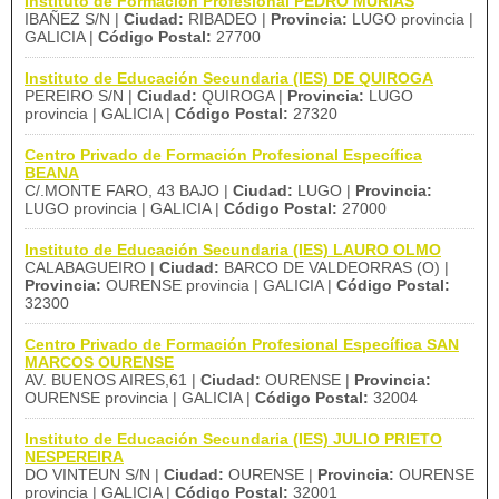
Instituto de Formación Profesional PEDRO MURIAS
IBAÑEZ S/N |
Ciudad:
RIBADEO |
Provincia:
LUGO provincia |
GALICIA |
Código Postal:
27700
Instituto de Educación Secundaria (IES) DE QUIROGA
PEREIRO S/N |
Ciudad:
QUIROGA |
Provincia:
LUGO
provincia | GALICIA |
Código Postal:
27320
Centro Privado de Formación Profesional Específica
BEANA
C/.MONTE FARO, 43 BAJO |
Ciudad:
LUGO |
Provincia:
LUGO provincia | GALICIA |
Código Postal:
27000
Instituto de Educación Secundaria (IES) LAURO OLMO
CALABAGUEIRO |
Ciudad:
BARCO DE VALDEORRAS (O) |
Provincia:
OURENSE provincia | GALICIA |
Código Postal:
32300
Centro Privado de Formación Profesional Específica SAN
MARCOS OURENSE
AV. BUENOS AIRES,61 |
Ciudad:
OURENSE |
Provincia:
OURENSE provincia | GALICIA |
Código Postal:
32004
Instituto de Educación Secundaria (IES) JULIO PRIETO
NESPEREIRA
DO VINTEUN S/N |
Ciudad:
OURENSE |
Provincia:
OURENSE
provincia | GALICIA |
Código Postal:
32001