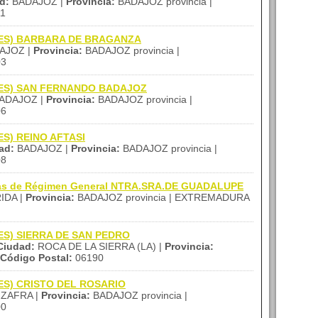
d:
BADAJOZ |
Provincia:
BADAJOZ provincia |
1
 (IES) BARBARA DE BRAGANZA
AJOZ |
Provincia:
BADAJOZ provincia |
03
 (IES) SAN FERNANDO BADAJOZ
ADAJOZ |
Provincia:
BADAJOZ provincia |
06
IES) REINO AFTASI
ad:
BADAJOZ |
Provincia:
BADAJOZ provincia |
08
nzas de Régimen General NTRA.SRA.DE GUADALUPE
IDA |
Provincia:
BADAJOZ provincia | EXTREMADURA
(IES) SIERRA DE SAN PEDRO
Ciudad:
ROCA DE LA SIERRA (LA) |
Provincia:
Código Postal:
06190
(IES) CRISTO DEL ROSARIO
ZAFRA |
Provincia:
BADAJOZ provincia |
00