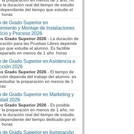
r la preparación en menos de 1 año, no
e la duración real del tiempo de estudio
dependiente del tiempo que estudie el
 horas
 de Grado Superior en
imiento y Montaje de Instalaciones
ficio y Proceso 2026
s Grado Superior 2026
- La duración de
aración para las Pruebas Libres depende
mpo que estudie el alumno. Es factible
reparado en menos de 1 año horas
 de Grado Superior en Asistencia a
ección 2026
s Grado Superior 2026
- El tiempo de
ción depende del trabajo del alumno: es
 estudiar la preparación en menos de 1
ras
 de Grado Superior en Marketing y
idad 2026
s Grado Superior 2026
- Es posible
r la preparación en menos de 1 año, no
e la duración real del tiempo de estudio
dependiente del tiempo dedicado por el
 horas
 de Grado Superior en Iluminación