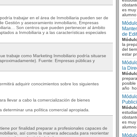
estudia
obstant
es muy 
alumno
odría trabajar en el área de Inmobiliaria pueden ser de
 de Gestión y asesoramiento inmobiliario, Empresas
Módulo
biliaria… Son centros que pueden pertenecer al ámbito
Manten
tados a Inmobiliaria y a las características especiales
de Edi
Módulo
la prep
del tie
estar p
que trabaje como Marketing Inmobiliario podría situarse
 (aproximadamente). Fuente: Empresas públicas y
Módulo
la Dir
Módulo
prepara
posible
ermitirá adquirir conocimientos sobre los siguientes
año ho
Módulo
ara llevar a cabo la comercialización de bienes
Public
Módulo
 determinar una política comercial apropiada.
estudia
obstant
es muy 
alumno
ne por finalidad preparar a profesionales capaces de
nmobiliario, así como la manera adecuada para reorientar
Módulo