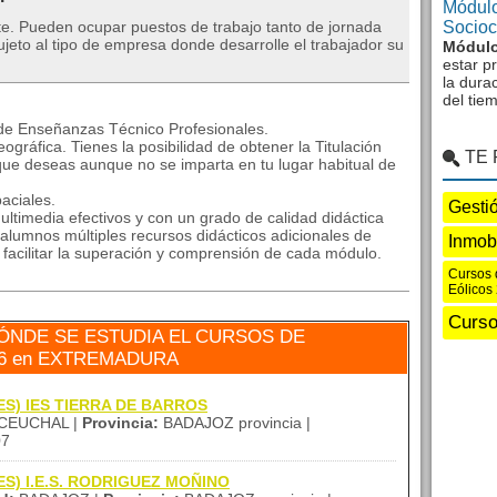
Módulo
te. Pueden ocupar puestos de trabajo tanto de jornada
Sociocu
eto al tipo de empresa donde desarrolle el trabajador su
Módulo
estar p
la dura
del tie
 de Enseñanzas Técnico Profesionales.
ográfica. Tienes la posibilidad de obtener la Titulación
TE
que deseas aunque no se imparta en tu lugar habitual de
aciales.
Gesti
ltimedia efectivos y con un grado de calidad didáctica
alumnos múltiples recursos didácticos adicionales de
Inmobi
a facilitar la superación y comprensión de cada módulo.
Cursos 
Eólicos
Curso
ÓNDE SE ESTUDIA EL CURSOS DE
26 en EXTREMADURA
(IES) IES TIERRA DE BARROS
CEUCHAL |
Provincia:
BADAJOZ provincia |
07
(IES) I.E.S. RODRIGUEZ MOÑINO