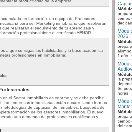
aumentar la productividad de la empresa.
Captac
Módulo
prepara
tiempo 
a acumulada en formación: un equipo de Profesores
dedicad
 necesaria para ser Marketing inmobiliario que resolverán
 que realizarán el seguimiento de tu aprendizaje y
Módulo
 formación profesional tiene el certificado AENOR
2026
Módulo
prepara
os a que consigas las habilidades y la base académica
alumno:
etas profesionales en Inmobiliaria:
1 año 
Módulo
Audiov
Módulo
bles
la prep
dependi
Se pue
Profesionales
horas
o en el Sector Inmobiliario es enorme y se debe percibir
Módulo
. Las empresas inmobiliarias están desarrollando formas
Manten
as metodologías de captación de inmuebles, búsqueda de
Módulo
mpleta formación de los asesores inmobiliarios. El nuevo
prepara
generado una demanda de profesionales cualificados y
tiempo 
d
del tie
l