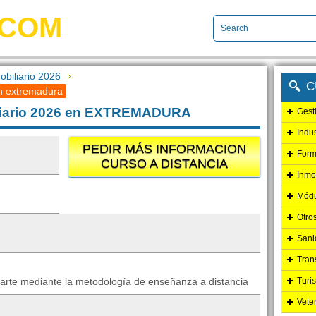
.COM
biliario 2026
C
en extremadura
iliario 2026 en EXTREMADURA
Gest
Indu
PEDIR MÁS INFORMACION
Form
CURSO A DISTANCIA
Inmo
Módu
Otro
Sani
Tran
parte mediante la metodología de enseñanza a distancia
Turi
Vete