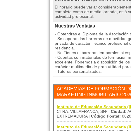
El horario puede variar considerablemen
completa como de media jornada, está suj
actividad profesional.
Nuestras Ventajas
- Obtendrás el Diploma de la Asociación
- Se superan las barreras de movilidad ge
privada de carácter Técnico profesional 
residencia.
- No Tienes ni barreras temporales ni esp
- Cuentas con materiales de formación mu
excelente. Ponemos a disposición de los 
carácter multimedia de gran utilidad par
- Tutores personalizados.
ACADEMIAS DE FORMACIÓN D
MARKETING INMOBILIARIO 20
Instituto de Educación Secundaria 
CTRA. VILLAFRANCA, SNº |
Ciudad:
A
EXTREMADURA |
Código Postal:
062
Instituto de Educación Secundaria 