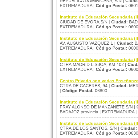
REPUBLICA DOMINICANA, S/N |
Ciuda
EXTREMADURA |
Código Postal:
0601
Instituto de Educación Secundaria
CIUDAD DE EVORA,S/N |
Ciudad:
BAD
EXTREMADURA |
Código Postal:
060
Instituto de Educación Secundaria
AV. AUGUSTO VAZQUEZ,1 |
Ciudad:
B
EXTREMADURA |
Código Postal:
060
Instituto de Educación Secundaria (
CTRA.MADRID LISBOA, KM 402 |
Ciud
EXTREMADURA |
Código Postal:
060
Centro Privado con varias Enseña
CTRA.DE CACERES, 94 |
Ciudad:
MER
|
Código Postal:
06800
Instituto de Educación Secundaria 
FRAY ALONSO DE MANZANETE S/N |
BADAJOZ provincia | EXTREMADURA |
Instituto de Educación Secundaria 
CTRA.DE LOS SANTOS, S/N |
Ciudad:
EXTREMADURA |
Código Postal:
063