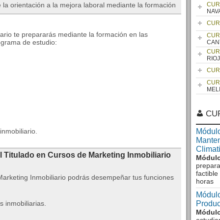
 la orientación a la mejora laboral mediante la formación
CUR
NAV
CUR
iario te prepararás mediante la formación en las
CUR
ograma de estudio:
CAN
CUR
RIO
CUR
CUR
.
MEL
CU
nmobiliario.
Módulo
Manten
Climat
l Titulado en Cursos de Marketing Inmobiliario
Módulo
prepara
factibl
Marketing Inmobiliario podrás desempeñar tus funciones
horas
Módulo
 inmobiliarias.
Produc
Módulo