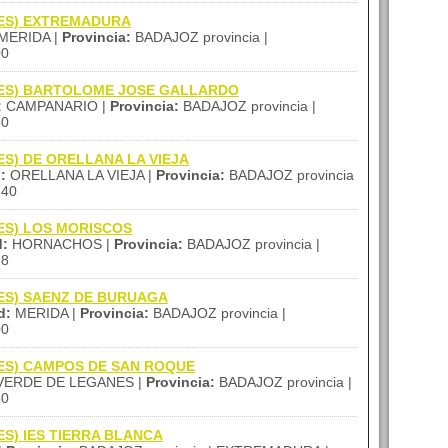
 (IES) EXTREMADURA
MERIDA |
Provincia:
BADAJOZ provincia |
00
a (IES) BARTOLOME JOSE GALLARDO
:
CAMPANARIO |
Provincia:
BADAJOZ provincia |
60
(IES) DE ORELLANA LA VIEJA
:
ORELLANA LA VIEJA |
Provincia:
BADAJOZ provincia
40
(IES) LOS MORISCOS
d:
HORNACHOS |
Provincia:
BADAJOZ provincia |
28
 (IES) SAENZ DE BURUAGA
d:
MERIDA |
Provincia:
BADAJOZ provincia |
00
 (IES) CAMPOS DE SAN ROQUE
VERDE DE LEGANES |
Provincia:
BADAJOZ provincia |
30
(IES) IES TIERRA BLANCA