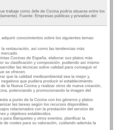
que trabaje como Jefe de Cocina podría situarse entre los
damente). Fuente: Empresas públicas y privadas del
á adquirir conocimientos sobre los siguientes temas:
lla la restauración, así como las tendencias más
l mercado.
istintas Cocinas de España, elaborar sus platos más
s por su clasificación y composición, pudiendo así mismo
esarrollar las técnicas sobre calidad para conseguir el
que se ofrecen.
grar que la calidad medioambiental sea la mejor y,
 negativos que pudiera producir el establecimiento.
 de la Nueva Cocina y realizar otros de nueva creación,
ocina, potenciando y promocionando la imagen del
puesta a punto de la Cocina con los géneros y platos
anizar las tareas según los recursos disponibles.
abajos relacionados con la prestación del servicio de
es y objetivos establecidos.
as para Banquetes y otros eventos, planificar la
sis de costes para su valoración, cuidando además la