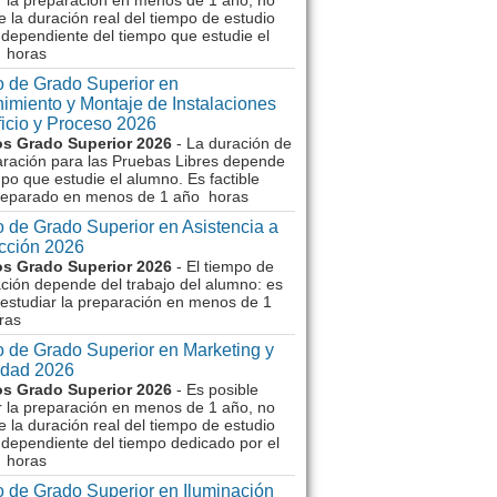
r la preparación en menos de 1 año, no
e la duración real del tiempo de estudio
dependiente del tiempo que estudie el
 horas
 de Grado Superior en
imiento y Montaje de Instalaciones
ficio y Proceso 2026
s Grado Superior 2026
- La duración de
aración para las Pruebas Libres depende
mpo que estudie el alumno. Es factible
reparado en menos de 1 año horas
 de Grado Superior en Asistencia a
ección 2026
s Grado Superior 2026
- El tiempo de
ción depende del trabajo del alumno: es
 estudiar la preparación en menos de 1
ras
 de Grado Superior en Marketing y
idad 2026
s Grado Superior 2026
- Es posible
r la preparación en menos de 1 año, no
e la duración real del tiempo de estudio
dependiente del tiempo dedicado por el
 horas
 de Grado Superior en Iluminación