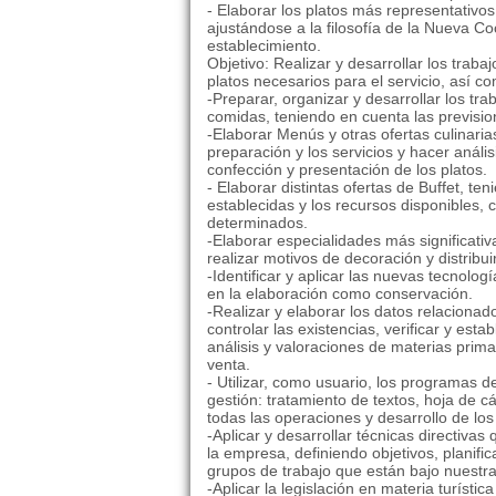
- Elaborar los platos más representativos
ajustándose a la filosofía de la Nueva C
establecimiento.
Objetivo: Realizar y desarrollar los trab
platos necesarios para el servicio, así c
-Preparar, organizar y desarrollar los tra
comidas, teniendo en cuenta las prevision
-Elaborar Menús y otras ofertas culinaria
preparación y los servicios y hacer análi
confección y presentación de los platos.
- Elaborar distintas ofertas de Buffet, 
establecidas y los recursos disponibles, 
determinados.
-Elaborar especialidades más significati
realizar motivos de decoración y distribuir
-Identificar y aplicar las nuevas tecnolog
en la elaboración como conservación.
-Realizar y elaborar los datos relacionad
controlar las existencias, verificar y est
análisis y valoraciones de materias prim
venta.
- Utilizar, como usuario, los programas d
gestión: tratamiento de textos, hoja de cá
todas las operaciones y desarrollo de lo
-Aplicar y desarrollar técnicas directivas
la empresa, definiendo objetivos, planifi
grupos de trabajo que están bajo nuestra
-Aplicar la legislación en materia turísti