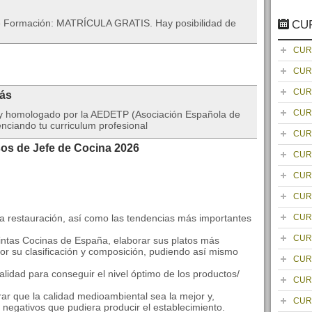
 de Formación: MATRÍCULA GRATIS. Hay posibilidad de
CU
CUR
CUR
CUR
rás
CUR
da y homologado por la AEDETP (Asociación Española de
nciando tu curriculum profesional
CUR
sos de Jefe de Cocina 2026
CUR
CUR
CUR
la la restauración, así como las tendencias más importantes
CUR
CUR
stintas Cocinas de España, elaborar sus platos más
s por su clasificación y composición, pudiendo así mismo
CUR
calidad para conseguir el nivel óptimo de los productos/
CUR
rar que la calidad medioambiental sea la mejor y,
CUR
 negativos que pudiera producir el establecimiento.