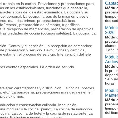
Captac
el trabajo en la cocina. Previsiones y preparaciones para
as en los establecimientos, funciones que desarrolla,
Módulo
racterísticas de los establecimientos. La cocina y su
prepara
 del personal. La cocina: tareas de la mise en place en
tiempo 
neros, materias primas, preparaciones básicas,
dedicad
de "restos", preparación de cámaras, frigoríficos,
Módulo
a la recepción de mercancías, preparación de aperitivos
2026
tras unidades de cocina (cocinas satélites). La cocina. La
Módulo
prepara
alumno:
ación. Control y supervisión. La recepción de comandas:
1 año 
o de preparación y servicio. Devoluciones y cambios.
 están en el proceso de servicio. Intervención del jefe
Módulo
Audiov
Módulo
tros eventos especiales. La orden de servicio.
la prep
dependi
Se pue
horas
telería: características y distribución. La cocina: postres
Módulo
s, etc.) La panadería: preparaciones más usuales en el
Manten
icios externos.
Módulo
prepara
roducción y conservación culinaria. Innovación
tiempo 
cina modular y la cocina "piano". La cocina de inducción.
del tie
cocina. La cocina de hotel y la cocina de restaurante. La
ancia. Evolución y novedades. La cocina.