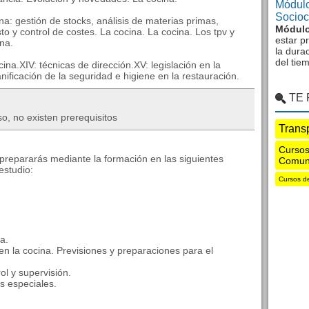
Módulo
Sociocu
a: gestión de stocks, análisis de materias primas,
Módulo
o y control de costes. La cocina. La cocina. Los tpv y
estar p
ina.
la dura
del tie
ina.XIV: técnicas de dirección.XV: legislación en la
nificación de la seguridad e higiene en la restauración.
TE
o, no existen prerequisitos
Trans
Cursos
 prepararás mediante la formación en las siguientes
Comun
studio:
Cursos d
a.
 en la cocina. Previsiones y preparaciones para el
ol y supervisión.
s especiales.