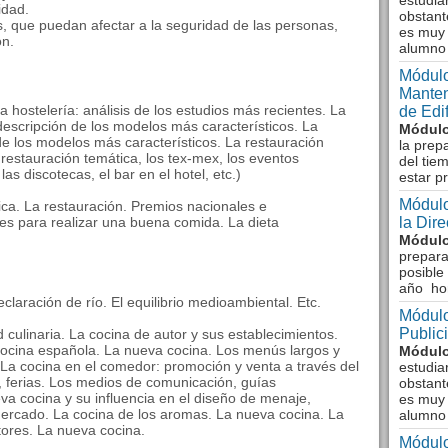
estudia
idad.
obstant
, que puedan afectar a la seguridad de las personas,
es muy 
ón.
alumno
Módulo
Manten
La hostelería: análisis de los estudios más recientes. La
de Edi
descripción de los modelos más característicos. La
Módulo
de los modelos más característicos. La restauración
la prep
 restauración temática, los tex-mex, los eventos
del tie
las discotecas, el bar en el hotel, etc.)
estar p
Módulo
tica. La restauración. Premios nacionales e
nes para realizar una buena comida. La dieta
la Dir
Módulo
prepara
posible
año ho
laración de río. El equilibrio medioambiental. Etc.
Módulo
Public
d culinaria. La cocina de autor y sus establecimientos.
cocina española. La nueva cocina. Los menús largos y
Módulo
. La cocina en el comedor: promoción y venta a través del
estudia
, ferias. Los medios de comunicación, guías
obstant
va cocina y su influencia en el diseño de menaje,
es muy 
mercado. La cocina de los aromas. La nueva cocina. La
alumno
tores. La nueva cocina.
Módulo