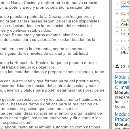
 de la Nueva Cocina y realizar otros de nueva creación,
CUR
NAV
ocina, potenciando y promocionando la imagen del
CUR
ajos de puesta a punto de la Cocina con los géneros y
omo organizar las tareas según los recursos disponibles.
CUR
CAN
bajos relacionados con la prestación del servicio de
es y objetivos establecidos.
CUR
RIO
s para Banquetes y otros eventos, planificar la
sis de costes para su valoración, cuidando además la
CUR
teniendo en cuenta la demanda, según las normas
CUR
MEL
consiguiendo los niveles de calidad y rentabilidad
vas de la Repostería-Pastelería que se pueden ofrecer,
CU
 el trabajo según los objetivos.
ías a las materias primas y preparaciones culinarias, tanto
Módulo
os con la actividad y que forman parte del presupuesto,
Manten
ablecer medidas en función del control de costes y hacer
Climat
as, géneros y platos para poder determinar sus precios de
Módulo
prepara
e gestión de restauración y los actualmente habituales en
factibl
lculo, bases de datos y gráficos para la realización de
horas
s procesos de gestión que sean necesarios
 que permiten desarrollarse en el entorno organizativo de
Módulo
cando estrategias, así como motivando y dirigiendo a los
Produc
 responsabilidad.
Módulo
ca y laboral, tanto en el ámbito autonómico como nacional,