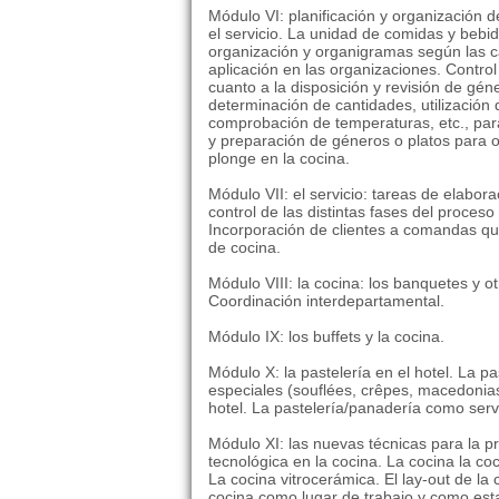
Módulo VI: planificación y organización d
el servicio. La unidad de comidas y bebid
organización y organigramas según las ca
aplicación en las organizaciones. Control
cuanto a la disposición y revisión de gé
determinación de cantidades, utilización 
comprobación de temperaturas, etc., par
y preparación de géneros o platos para o
plonge en la cocina.
Módulo VII: el servicio: tareas de elabor
control de las distintas fases del proces
Incorporación de clientes a comandas que
de cocina.
Módulo VIII: la cocina: los banquetes y o
Coordinación interdepartamental.
Módulo IX: los buffets y la cocina.
Módulo X: la pastelería en el hotel. La pas
especiales (souflées, crêpes, macedonia
hotel. La pastelería/panadería como serv
Módulo XI: las nuevas técnicas para la p
tecnológica en la cocina. La cocina la co
La cocina vitrocerámica. El lay-out de la 
cocina como lugar de trabajo y como est