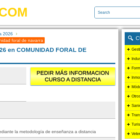
.COM
a 2026
C
idad foral de navarra
 2026 en COMUNIDAD FORAL DE
Gest
Indu
Form
PEDIR MÁS INFORMACION
Inmo
CURSO A DISTANCIA
Módu
Otro
Sani
Tran
Turi
ediante la metodología de enseñanza a distancia
Vete