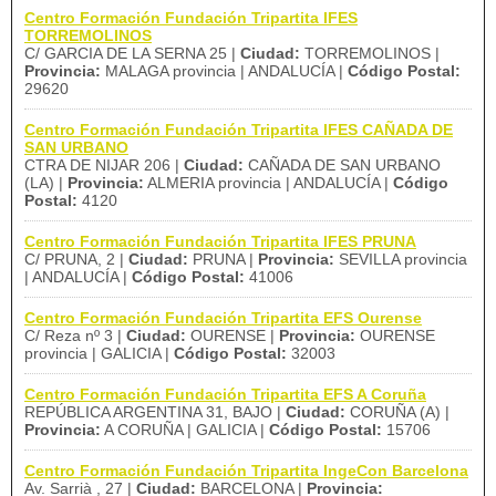
Centro Formación Fundación Tripartita IFES
TORREMOLINOS
C/ GARCIA DE LA SERNA 25 |
Ciudad:
TORREMOLINOS |
Provincia:
MALAGA provincia | ANDALUCÍA |
Código Postal:
29620
Centro Formación Fundación Tripartita IFES CAÑADA DE
SAN URBANO
CTRA DE NIJAR 206 |
Ciudad:
CAÑADA DE SAN URBANO
(LA) |
Provincia:
ALMERIA provincia | ANDALUCÍA |
Código
Postal:
4120
Centro Formación Fundación Tripartita IFES PRUNA
C/ PRUNA, 2 |
Ciudad:
PRUNA |
Provincia:
SEVILLA provincia
| ANDALUCÍA |
Código Postal:
41006
Centro Formación Fundación Tripartita EFS Ourense
C/ Reza nº 3 |
Ciudad:
OURENSE |
Provincia:
OURENSE
provincia | GALICIA |
Código Postal:
32003
Centro Formación Fundación Tripartita EFS A Coruña
REPÚBLICA ARGENTINA 31, BAJO |
Ciudad:
CORUÑA (A) |
Provincia:
A CORUÑA | GALICIA |
Código Postal:
15706
Centro Formación Fundación Tripartita IngeCon Barcelona
Av. Sarrià , 27 |
Ciudad:
BARCELONA |
Provincia: