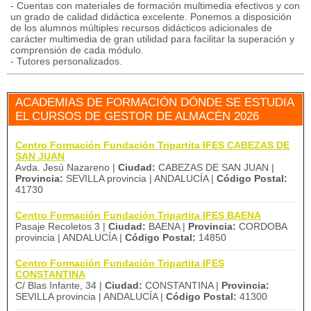
- Cuentas con materiales de formación multimedia efectivos y con
un grado de calidad didáctica excelente. Ponemos a disposición
de los alumnos múltiples recursos didácticos adicionales de
carácter multimedia de gran utilidad para facilitar la superación y
comprensión de cada módulo.
- Tutores personalizados.
ACADEMIAS DE FORMACIÓN DÓNDE SE ESTUDIA
EL CURSOS DE GESTOR DE ALMACÉN 2026
Centro Formación Fundación Tripartita IFES CABEZAS DE
SAN JUAN
Avda. Jesú Nazareno |
Ciudad:
CABEZAS DE SAN JUAN |
Provincia:
SEVILLA provincia | ANDALUCÍA |
Código Postal:
41730
Centro Formación Fundación Tripartita IFES BAENA
Pasaje Recoletos 3 |
Ciudad:
BAENA |
Provincia:
CORDOBA
provincia | ANDALUCÍA |
Código Postal:
14850
Centro Formación Fundación Tripartita IFES
CONSTANTINA
C/ Blas Infante, 34 |
Ciudad:
CONSTANTINA |
Provincia:
SEVILLA provincia | ANDALUCÍA |
Código Postal:
41300