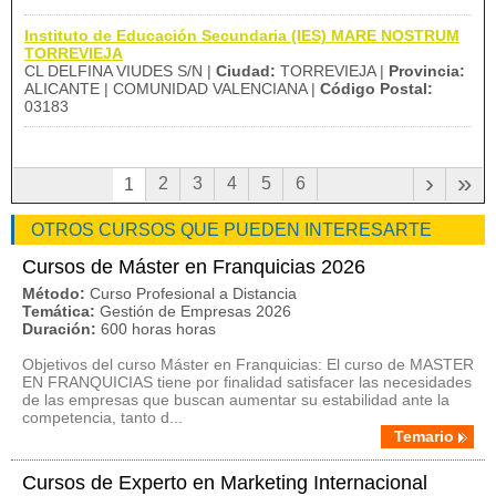
Instituto de Educación Secundaria (IES) MARE NOSTRUM
TORREVIEJA
CL DELFINA VIUDES S/N |
Ciudad:
TORREVIEJA |
Provincia:
ALICANTE | COMUNIDAD VALENCIANA |
Código Postal:
03183
›
»
2
3
4
5
6
1
OTROS CURSOS QUE PUEDEN INTERESARTE
Cursos de Máster en Franquicias 2026
Método:
Curso Profesional a Distancia
Temática:
Gestión de Empresas 2026
Duración:
600 horas horas
Objetivos del curso Máster en Franquicias: El curso de MASTER
EN FRANQUICIAS tiene por finalidad satisfacer las necesidades
de las empresas que buscan aumentar su estabilidad ante la
competencia, tanto d...
Temario
Cursos de Experto en Marketing Internacional