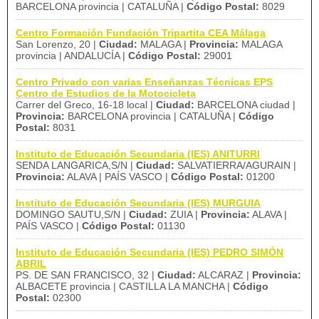
BARCELONA provincia | CATALUÑA |
Código Postal:
8029
Centro Formación Fundación Tripartita CEA Málaga
San Lorenzo, 20 |
Ciudad:
MALAGA |
Provincia:
MALAGA
provincia | ANDALUCÍA |
Código Postal:
29001
Centro Privado con varias Enseñanzas Técnicas EPS
Centro de Estudios de la Motocicleta
Carrer del Greco, 16-18 local |
Ciudad:
BARCELONA ciudad |
Provincia:
BARCELONA provincia | CATALUÑA |
Código
Postal:
8031
Instituto de Educación Secundaria (IES) ANITURRI
SENDA LANGARICA,S/N |
Ciudad:
SALVATIERRA/AGURAIN |
Provincia:
ALAVA | PAÍS VASCO |
Código Postal:
01200
Instituto de Educación Secundaria (IES) MURGUIA
DOMINGO SAUTU,S/N |
Ciudad:
ZUIA |
Provincia:
ALAVA |
PAÍS VASCO |
Código Postal:
01130
Instituto de Educación Secundaria (IES) PEDRO SIMÓN
ABRIL
PS. DE SAN FRANCISCO, 32 |
Ciudad:
ALCARAZ |
Provincia:
ALBACETE provincia | CASTILLA LA MANCHA |
Código
Postal:
02300