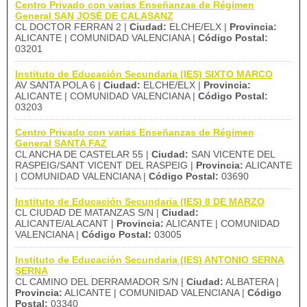
Centro Privado con varias Enseñanzas de Régimen
General SAN JOSÉ DE CALASANZ
CL DOCTOR FERRAN 2 |
Ciudad:
ELCHE/ELX |
Provincia:
ALICANTE | COMUNIDAD VALENCIANA |
Código Postal:
03201
Instituto de Educación Secundaria (IES) SIXTO MARCO
AV SANTA POLA 6 |
Ciudad:
ELCHE/ELX |
Provincia:
ALICANTE | COMUNIDAD VALENCIANA |
Código Postal:
03203
Centro Privado con varias Enseñanzas de Régimen
General SANTA FAZ
CL ANCHA DE CASTELAR 55 |
Ciudad:
SAN VICENTE DEL
RASPEIG/SANT VICENT DEL RASPEIG |
Provincia:
ALICANTE
| COMUNIDAD VALENCIANA |
Código Postal:
03690
Instituto de Educación Secundaria (IES) 8 DE MARZO
CL CIUDAD DE MATANZAS S/N |
Ciudad:
ALICANTE/ALACANT |
Provincia:
ALICANTE | COMUNIDAD
VALENCIANA |
Código Postal:
03005
Instituto de Educación Secundaria (IES) ANTONIO SERNA
SERNA
CL CAMINO DEL DERRAMADOR S/N |
Ciudad:
ALBATERA |
Provincia:
ALICANTE | COMUNIDAD VALENCIANA |
Código
Postal:
03340