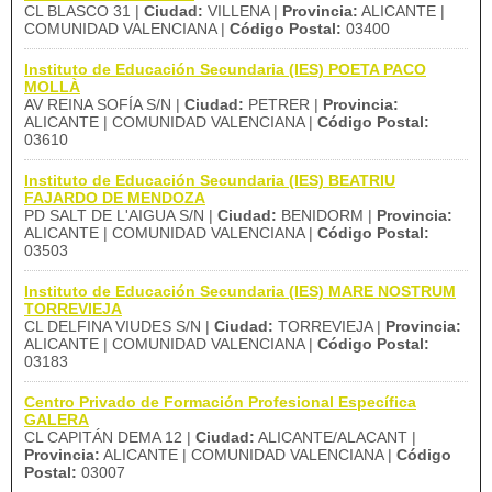
CL BLASCO 31 |
Ciudad:
VILLENA |
Provincia:
ALICANTE |
COMUNIDAD VALENCIANA |
Código Postal:
03400
Instituto de Educación Secundaria (IES) POETA PACO
MOLLÀ
AV REINA SOFÍA S/N |
Ciudad:
PETRER |
Provincia:
ALICANTE | COMUNIDAD VALENCIANA |
Código Postal:
03610
Instituto de Educación Secundaria (IES) BEATRIU
FAJARDO DE MENDOZA
PD SALT DE L'AIGUA S/N |
Ciudad:
BENIDORM |
Provincia:
ALICANTE | COMUNIDAD VALENCIANA |
Código Postal:
03503
Instituto de Educación Secundaria (IES) MARE NOSTRUM
TORREVIEJA
CL DELFINA VIUDES S/N |
Ciudad:
TORREVIEJA |
Provincia:
ALICANTE | COMUNIDAD VALENCIANA |
Código Postal:
03183
Centro Privado de Formación Profesional Específica
GALERA
CL CAPITÁN DEMA 12 |
Ciudad:
ALICANTE/ALACANT |
Provincia:
ALICANTE | COMUNIDAD VALENCIANA |
Código
Postal:
03007