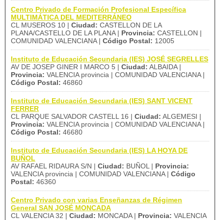
Centro Privado de Formación Profesional Específica
MULTIMÁTICA DEL MEDITERRÁNEO
CL MUSEROS 10 |
Ciudad:
CASTELLON DE LA
PLANA/CASTELLO DE LA PLANA |
Provincia:
CASTELLON |
COMUNIDAD VALENCIANA |
Código Postal:
12005
Instituto de Educación Secundaria (IES) JOSÉ SEGRELLES
AV DE JOSEP GINER I MARCO 5 |
Ciudad:
ALBAIDA |
Provincia:
VALENCIA provincia | COMUNIDAD VALENCIANA |
Código Postal:
46860
Instituto de Educación Secundaria (IES) SANT VICENT
FERRER
CL PARQUE SALVADOR CASTELL 16 |
Ciudad:
ALGEMESI |
Provincia:
VALENCIA provincia | COMUNIDAD VALENCIANA |
Código Postal:
46680
Instituto de Educación Secundaria (IES) LA HOYA DE
BUÑOL
AV RAFAEL RIDAURA S/N |
Ciudad:
BUÑOL |
Provincia:
VALENCIA provincia | COMUNIDAD VALENCIANA |
Código
Postal:
46360
Centro Privado con varias Enseñanzas de Régimen
General SAN JOSÉ MONCADA
CL VALENCIA 32 |
Ciudad:
MONCADA |
Provincia:
VALENCIA