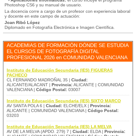
- Aplicaciones informáticas:
el curso incluye el programa
Photoshop CS6 y su manual de usuario.
La docencia corre a cargo de un profesor con experiencia laboral
y docente en este campo de actuación:
Joan Ribó López
Diplomado en Fotografía Electrónica e Imagen Científica.
ACADEMIAS DE FORMACIÓN DÓNDE SE ESTUDIA
EL CURSOS DE FOTOGRAFÍA DIGITAL
PROFESIONAL 2026 en COMUNIDAD VALENCIANA
Instituto de Educación Secundaria (IES) FIGUERAS
PACHECO
CL FERNANDO MADROÑAL 35 |
Ciudad:
ALICANTE/ALACANT |
Provincia:
ALICANTE | COMUNIDAD
VALENCIANA |
Código Postal:
03007
Instituto de Educación Secundaria (IES) SIXTO MARCO
AV SANTA POLA 6 |
Ciudad:
ELCHE/ELX |
Provincia:
ALICANTE | COMUNIDAD VALENCIANA |
Código Postal:
03203
Instituto de Educación Secundaria (IES) LA MELVA
AV DE LA MELVA (APDO. 279) 7 |
Ciudad:
ELDA |
Provincia: