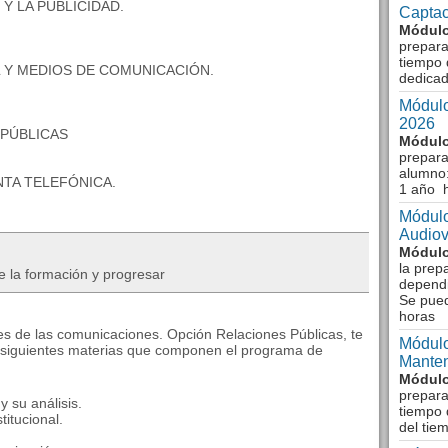
Y LA PUBLICIDAD.
Captac
Módulo
prepara
tiempo 
Y MEDIOS DE COMUNICACIÓN.
dedicad
Módulo
2026
PÚBLICAS
Módulo
prepara
alumno:
NTA TELEFÓNICA.
1 año 
Módulo
Audiov
Módulo
la prep
e la formación y progresar
dependi
Se pue
horas
res de las comunicaciones. Opción Relaciones Públicas, te
Módulo
s siguientes materias que componen el programa de
Manten
Módulo
prepara
 su análisis.
tiempo 
titucional.
del tie