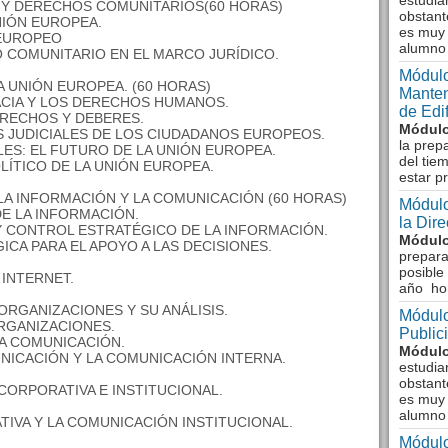
estudia
 Y DERECHOS COMUNITARIOS(60 HORAS)
obstant
NIÓN EUROPEA.
es muy 
 EUROPEO
alumno
O COMUNITARIO EN EL MARCO JURÍDICO.
Módulo
 UNIÓN EUROPEA. (60 HORAS)
Manten
RACIA Y LOS DERECHOS HUMANOS.
de Edi
ERECHOS Y DEBERES.
Módulo
 JUDICIALES DE LOS CIUDADANOS EUROPEOS.
la prep
LES: EL FUTURO DE LA UNIÓN EUROPEA.
del tie
LÍTICO DE LA UNIÓN EUROPEA.
estar p
A INFORMACIÓN Y LA COMUNICACIÓN (60 HORAS)
Módulo
DE LA INFORMACIÓN.
la Dir
Y CONTROL ESTRATÉGICO DE LA INFORMACIÓN.
Módulo
ICA PARA EL APOYO A LAS DECISIONES.
prepara
posible
 INTERNET.
año ho
RGANIZACIONES Y SU ANÁLISIS.
Módulo
ORGANIZACIONES.
Public
LA COMUNICACIÓN.
Módulo
NICACIÓN Y LA COMUNICACIÓN INTERNA.
estudia
obstant
ORPORATIVA E INSTITUCIONAL.
es muy 
.
alumno
IVA Y LA COMUNICACIÓN INSTITUCIONAL.
Módulo