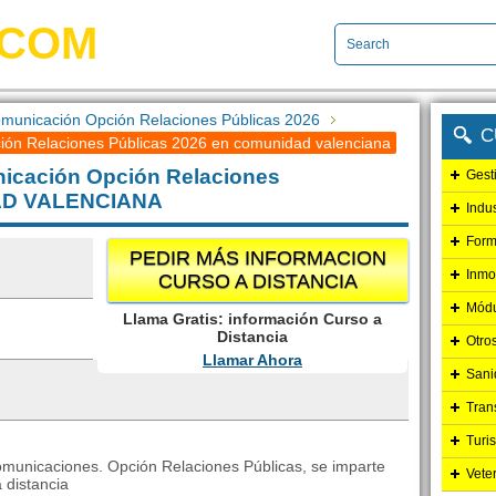
.COM
municación Opción Relaciones Públicas 2026
C
ión Relaciones Públicas 2026 en comunidad valenciana
icación Opción Relaciones
Gest
DAD VALENCIANA
Indu
Form
PEDIR MÁS INFORMACION
Inmo
CURSO A DISTANCIA
Módu
Llama Gratis: información Curso a
Distancia
Otro
Llamar Ahora
Sani
Tran
Turi
comunicaciones. Opción Relaciones Públicas, se imparte
Vete
 distancia