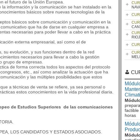
en el futuro de la Unión Europea.
CUR
 la información y la comunicación se han instalado en la
NAV
conocimientos básicos sobre nuevas tecnologías de la
CUR
ceptos básicos sobre comunicación y comunicación en la
CUR
 comunicativo que ha de darse en cualquier empresa a
CAN
mientas necesarias para poder llevar a cabo en la práctica
CUR
RIO
icación externa empresarial, así como el de
CUR
s, su evolución, y sus funciones dentro de la red
CUR
cimientos necesarios para llevar a cabo la gestión
MEL
a o grupo de empresas.
ctica de forma correcta todos los aspectos del protocolo
 congresos, etc., así como analizar la actuación que ha
CU
omunicación y las múltiples posibilidades que estos
Módulo
 que a técnicas de venta se refiere, ya sea personal o
Manten
rácticas estos conocimientos en la vida profesional diaria.
Climat
Módulo
prepara
opeo de Estudios Superiores de las comunicaciones
factibl
horas
TORIA.
Módulo
Produc
OPEA, LOS CANDIDATOS Y ESTADOS ASOCIADOS.
Módulo