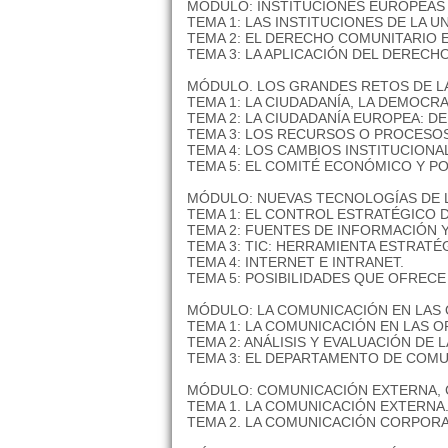
MÓDULO: INSTITUCIONES EUROPEAS
TEMA 1: LAS INSTITUCIONES DE LA U
TEMA 2: EL DERECHO COMUNITARIO
TEMA 3: LA APLICACIÓN DEL DERECH
MÓDULO. LOS GRANDES RETOS DE LA
TEMA 1: LA CIUDADANÍA, LA DEMOC
TEMA 2: LA CIUDADANÍA EUROPEA: D
TEMA 3: LOS RECURSOS O PROCESOS
TEMA 4: LOS CAMBIOS INSTITUCIONA
TEMA 5: EL COMITÉ ECONÓMICO Y PO
MÓDULO: NUEVAS TECNOLOGÍAS DE L
TEMA 1: EL CONTROL ESTRATÉGICO 
TEMA 2: FUENTES DE INFORMACIÓN 
TEMA 3: TIC: HERRAMIENTA ESTRATÉG
TEMA 4: INTERNET E INTRANET.
TEMA 5: POSIBILIDADES QUE OFRECE
MÓDULO: LA COMUNICACIÓN EN LAS O
TEMA 1: LA COMUNICACIÓN EN LAS 
TEMA 2: ANÁLISIS Y EVALUACIÓN DE 
TEMA 3: EL DEPARTAMENTO DE COMU
MÓDULO: COMUNICACIÓN EXTERNA, C
TEMA 1. LA COMUNICACIÓN EXTERNA
TEMA 2. LA COMUNICACIÓN CORPORAT