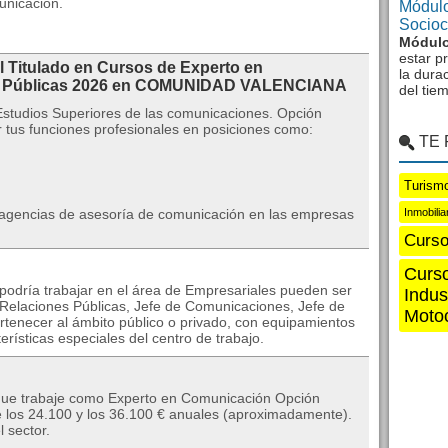
unicación.
Módulo
Sociocu
Módulo
estar p
l Titulado en Cursos de Experto en
la dura
s Públicas 2026 en COMUNIDAD VALENCIANA
del tie
Estudios Superiores de las comunicaciones. Opción
tus funciones profesionales en posiciones como:
TE
Turismo
as agencias de asesoría de comunicación en las empresas
Inmobili
Curso
Curso
podría trabajar en el área de Empresariales pueden ser
Indus
e Relaciones Públicas, Jefe de Comunicaciones, Jefe de
Motoc
tenecer al ámbito público o privado, con equipamientos
rísticas especiales del centro de trabajo.
 que trabaje como Experto en Comunicación Opción
e los 24.100 y los 36.100 € anuales (aproximadamente).
 sector.