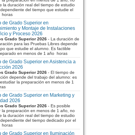
r la preparación en menos de 1 año, no
e la duración real del tiempo de estudio
dependiente del tiempo que estudie el
 horas
 de Grado Superior en
imiento y Montaje de Instalaciones
ficio y Proceso 2026
s Grado Superior 2026
- La duración de
aración para las Pruebas Libres depende
mpo que estudie el alumno. Es factible
reparado en menos de 1 año horas
 de Grado Superior en Asistencia a
ección 2026
s Grado Superior 2026
- El tiempo de
ción depende del trabajo del alumno: es
 estudiar la preparación en menos de 1
ras
 de Grado Superior en Marketing y
idad 2026
s Grado Superior 2026
- Es posible
r la preparación en menos de 1 año, no
e la duración real del tiempo de estudio
dependiente del tiempo dedicado por el
 horas
 de Grado Superior en Iluminación