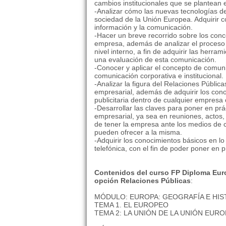
cambios institucionales que se plantean 
-Analizar cómo las nuevas tecnologías de
sociedad de la Unión Europea. Adquirir 
información y la comunicación.
-Hacer un breve recorrido sobre los con
empresa, además de analizar el proceso
nivel interno, a fin de adquirir las herra
una evaluación de esta comunicación.
-Conocer y aplicar el concepto de comun
comunicación corporativa e institucional.
-Analizar la figura del Relaciones Pública
empresarial, además de adquirir los cono
publicitaria dentro de cualquier empres
-Desarrollar las claves para poner en prá
empresarial, ya sea en reuniones, actos,
de tener la empresa ante los medios de c
pueden ofrecer a la misma.
-Adquirir los conocimientos básicos en lo
telefónica, con el fin de poder poner en p
Contenidos del curso FP Diploma Eur
opción Relaciones Públicas
:
MÓDULO: EUROPA: GEOGRAFÍA E HIS
TEMA 1. EL EUROPEO
TEMA 2: LA UNIÓN DE LA UNIÓN EUR