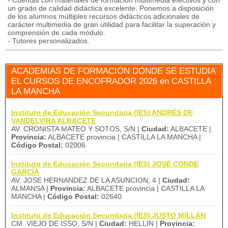
- Cuentas con materiales de formación multimedia efectivos y con
un grado de calidad didáctica excelente. Ponemos a disposición
de los alumnos múltiples recursos didácticos adicionales de
carácter multimedia de gran utilidad para facilitar la superación y
comprensión de cada módulo.
- Tutores personalizados.
ACADEMIAS DE FORMACIÓN DÓNDE SE ESTUDIA
EL CURSOS DE ENCOFRADOR 2026 en CASTILLA
LA MANCHA
Instituto de Educación Secundaria (IES) ANDRÉS DE
VANDELVIRA ALBACETE
AV. CRONISTA MATEO Y SOTOS, S/N |
Ciudad:
ALBACETE |
Provincia:
ALBACETE provincia | CASTILLA LA MANCHA |
Código Postal:
02006
Instituto de Educación Secundaria (IES) JOSÉ CONDE
GARCÍA
AV. JOSE HERNANDEZ DE LA ASUNCION, 4 |
Ciudad:
ALMANSA |
Provincia:
ALBACETE provincia | CASTILLA LA
MANCHA |
Código Postal:
02640
Instituto de Educación Secundaria (IES) JUSTO MILLÁN
CM. VIEJO DE ISSO, S/N |
Ciudad:
HELLIN |
Provincia: