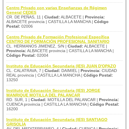
Centro Privado con varias Enseñanzas de Régimen
General CEDES
CR. DE PEÑAS, 11 |
Ciudad:
ALBACETE |
Provincia:
ALBACETE provincia | CASTILLA LA MANCHA |
Código
Postal:
02006
Centro Privado de Formación Profesional Específica
CENTRO DE FORMACIÓN PROFESIONAL SANITARIO
CL. HERMANOS JIMENEZ, S/N |
Ciudad:
ALBACETE |
Provincia:
ALBACETE provincia | CASTILLA LA MANCHA |
Código Postal:
02004
Instituto de Educación Secundaria (IES) JUAN D'OPAZO
CL. CALATRAVA, 7 |
Ciudad:
DAIMIEL |
Provincia:
CIUDAD
REAL provincia | CASTILLA LA MANCHA |
Código Postal:
13250
Instituto de Educación Secundaria (IES) JORGE
MANRIQUE MOTILLA DEL PALANCAR
RD. SUR, 1 |
Ciudad:
MOTILLA DEL PALANCAR |
Provincia:
CUENCA provincia | CASTILLA LA MANCHA |
Código Postal:
16200
Instituto de Educación Secundaria (IES) SANTIAGO
GRISOLÍA
AV. DEL MEDITERRANEO, 4 |
Ciudad:
CUENCA |
Provincia: