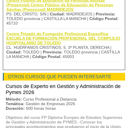
Centro Público de Educación de Personas Adultas
(Presencial) Centro Público de Educación de Personas
Adultas (Presencial) MADRIDEJOS
PS. DEL CRISTO, S/N |
Ciudad:
MADRIDEJOS |
Provincia:
TOLEDO provincia | CASTILLA LA MANCHA |
Código Postal:
45710
Centro Privado de Formación Profesional Específica
ESCUELA DE FORMACIÓN PROFESIONAL DEL COMPLEJO
HOSPITALARIO DE TOLEDO
CL. HUERFANOS CRISTINOS, 5, 3º PLANTA, DERECHA |
Ciudad:
TOLEDO |
Provincia:
TOLEDO provincia | CASTILLA
LA MANCHA |
Código Postal:
45003
OTROS CURSOS QUE PUEDEN INTERESARTE
Cursos de Experto en Gestión y Administración de
Pymes 2026
Método:
Curso Profesional a Distancia
Temática:
Gestión de Empresas 2026
Duración:
600 horas horas
Objetivos del curso FP Diploma Europeo de Estudios Superiores
de Gestión y Administración de PYMES: -Conocer los
principales acontecimientos que produjeron el inicio de la Unión