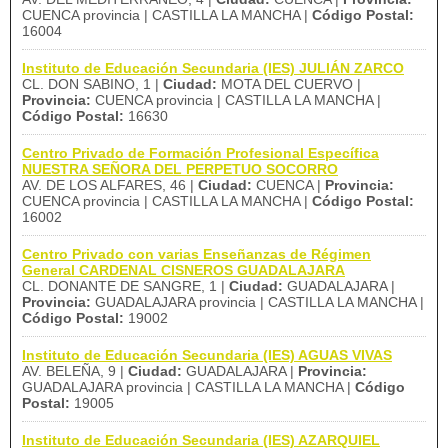
CUENCA provincia | CASTILLA LA MANCHA |
Código Postal:
16004
Instituto de Educación Secundaria (IES) JULIÁN ZARCO
CL. DON SABINO, 1 |
Ciudad:
MOTA DEL CUERVO |
Provincia:
CUENCA provincia | CASTILLA LA MANCHA |
Código Postal:
16630
Centro Privado de Formación Profesional Específica
NUESTRA SEÑORA DEL PERPETUO SOCORRO
AV. DE LOS ALFARES, 46 |
Ciudad:
CUENCA |
Provincia:
CUENCA provincia | CASTILLA LA MANCHA |
Código Postal:
16002
Centro Privado con varias Enseñanzas de Régimen
General CARDENAL CISNEROS GUADALAJARA
CL. DONANTE DE SANGRE, 1 |
Ciudad:
GUADALAJARA |
Provincia:
GUADALAJARA provincia | CASTILLA LA MANCHA |
Código Postal:
19002
Instituto de Educación Secundaria (IES) AGUAS VIVAS
AV. BELEÑA, 9 |
Ciudad:
GUADALAJARA |
Provincia:
GUADALAJARA provincia | CASTILLA LA MANCHA |
Código
Postal:
19005
Instituto de Educación Secundaria (IES) AZARQUIEL