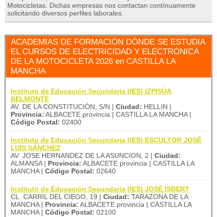
Motocicletas. Dichas empresas nos contactan contínuamente
solicitando diversos perfiles laborales.
ACADEMIAS DE FORMACIÓN DÓNDE SE ESTUDIA
EL CURSOS DE ELECTRICIDAD Y ELECTRÓNICA
DE LA MOTOCICLETA 2026 en CASTILLA LA
MANCHA
Instituto de Educación Secundaria (IES) IZPISÚA
BELMONTE
AV. DE LA CONSTITUCIÓN, S/N |
Ciudad:
HELLIN |
Provincia:
ALBACETE provincia | CASTILLA LA MANCHA |
Código Postal:
02400
Instituto de Educación Secundaria (IES) ESCULTOR JOSÉ
LUIS SÁNCHEZ
AV. JOSE HERNANDEZ DE LA ASUNCION, 2 |
Ciudad:
ALMANSA |
Provincia:
ALBACETE provincia | CASTILLA LA
MANCHA |
Código Postal:
02640
Instituto de Educación Secundaria (IES) JOSÉ ISBERT
CL. CARRIL DEL CIEGO, 19 |
Ciudad:
TARAZONA DE LA
MANCHA |
Provincia:
ALBACETE provincia | CASTILLA LA
MANCHA |
Código Postal:
02100