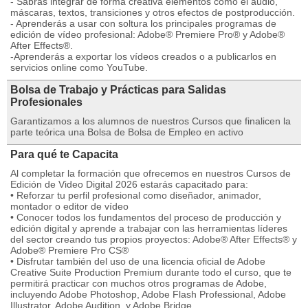
- Sabrás integrar de forma creativa elementos como el audio,
máscaras, textos, transiciones y otros efectos de postproducción.
- Aprenderás a usar con soltura los principales programas de
edición de vídeo profesional: Adobe® Premiere Pro® y Adobe®
After Effects®.
-Aprenderás a exportar los vídeos creados o a publicarlos en
servicios online como YouTube.
Bolsa de Trabajo y Prácticas para Salidas
Profesionales
Garantizamos a los alumnos de nuestros Cursos que finalicen la
parte teórica una Bolsa de Bolsa de Empleo en activo
Para qué te Capacita
Al completar la formación que ofrecemos en nuestros Cursos de
Edición de Video Digital 2026 estarás capacitado para:
• Reforzar tu perfil profesional como diseñador, animador,
montador o editor de vídeo
• Conocer todos los fundamentos del proceso de producción y
edición digital y aprende a trabajar con las herramientas líderes
del sector creando tus propios proyectos: Adobe® After Effects® y
Adobe® Premiere Pro CS®
• Disfrutar también del uso de una licencia oficial de Adobe
Creative Suite Production Premium durante todo el curso, que te
permitirá practicar con muchos otros programas de Adobe,
incluyendo Adobe Photoshop, Adobe Flash Professional, Adobe
Illustrator, Adobe Audition, y Adobe Bridge