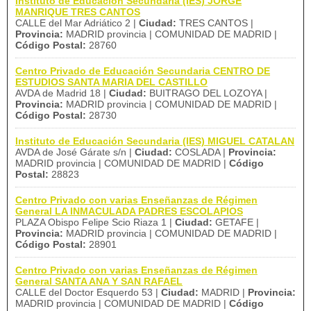
Instituto de Educación Secundaria (IES) JORGE
MANRIQUE TRES CANTOS
CALLE del Mar Adriático 2 |
Ciudad:
TRES CANTOS |
Provincia:
MADRID provincia | COMUNIDAD DE MADRID |
Código Postal:
28760
Centro Privado de Educación Secundaria CENTRO DE
ESTUDIOS SANTA MARIA DEL CASTILLO
AVDA de Madrid 18 |
Ciudad:
BUITRAGO DEL LOZOYA |
Provincia:
MADRID provincia | COMUNIDAD DE MADRID |
Código Postal:
28730
Instituto de Educación Secundaria (IES) MIGUEL CATALAN
AVDA de José Gárate s/n |
Ciudad:
COSLADA |
Provincia:
MADRID provincia | COMUNIDAD DE MADRID |
Código
Postal:
28823
Centro Privado con varias Enseñanzas de Régimen
General LA INMACULADA PADRES ESCOLAPIOS
PLAZA Obispo Felipe Scio Riaza 1 |
Ciudad:
GETAFE |
Provincia:
MADRID provincia | COMUNIDAD DE MADRID |
Código Postal:
28901
Centro Privado con varias Enseñanzas de Régimen
General SANTA ANA Y SAN RAFAEL
CALLE del Doctor Esquerdo 53 |
Ciudad:
MADRID |
Provincia:
MADRID provincia | COMUNIDAD DE MADRID |
Código