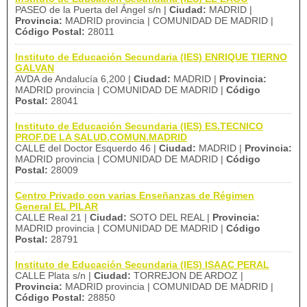
PASEO de la Puerta del Ángel s/n |
Ciudad:
MADRID |
Provincia:
MADRID provincia | COMUNIDAD DE MADRID |
Código Postal:
28011
Instituto de Educación Secundaria (IES) ENRIQUE TIERNO
GALVAN
AVDA de Andalucía 6,200 |
Ciudad:
MADRID |
Provincia:
MADRID provincia | COMUNIDAD DE MADRID |
Código
Postal:
28041
Instituto de Educación Secundaria (IES) ES.TECNICO
PROF.DE LA SALUD,COMUN.MADRID
CALLE del Doctor Esquerdo 46 |
Ciudad:
MADRID |
Provincia:
MADRID provincia | COMUNIDAD DE MADRID |
Código
Postal:
28009
Centro Privado con varias Enseñanzas de Régimen
General EL PILAR
CALLE Real 21 |
Ciudad:
SOTO DEL REAL |
Provincia:
MADRID provincia | COMUNIDAD DE MADRID |
Código
Postal:
28791
Instituto de Educación Secundaria (IES) ISAAC PERAL
CALLE Plata s/n |
Ciudad:
TORREJON DE ARDOZ |
Provincia:
MADRID provincia | COMUNIDAD DE MADRID |
Código Postal:
28850