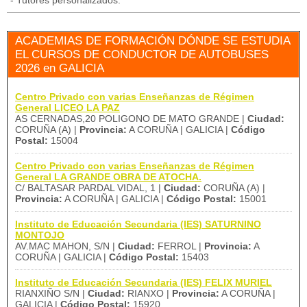
- Tutores personalizados.
ACADEMIAS DE FORMACIÓN DÓNDE SE ESTUDIA
EL CURSOS DE CONDUCTOR DE AUTOBUSES
2026 en GALICIA
Centro Privado con varias Enseñanzas de Régimen
General LICEO LA PAZ
AS CERNADAS,20 POLIGONO DE MATO GRANDE |
Ciudad:
CORUÑA (A) |
Provincia:
A CORUÑA | GALICIA |
Código
Postal:
15004
Centro Privado con varias Enseñanzas de Régimen
General LA GRANDE OBRA DE ATOCHA.
C/ BALTASAR PARDAL VIDAL, 1 |
Ciudad:
CORUÑA (A) |
Provincia:
A CORUÑA | GALICIA |
Código Postal:
15001
Instituto de Educación Secundaria (IES) SATURNINO
MONTOJO
AV.MAC MAHON, S/N |
Ciudad:
FERROL |
Provincia:
A
CORUÑA | GALICIA |
Código Postal:
15403
Instituto de Educación Secundaria (IES) FELIX MURIEL
RIANXIÑO S/N |
Ciudad:
RIANXO |
Provincia:
A CORUÑA |
GALICIA |
Código Postal:
15920