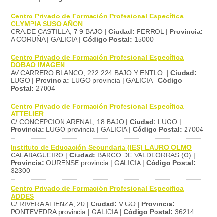
Centro Privado de Formación Profesional Específica
OLYMPIA SUSO AÑON
CRA.DE CASTILLA, 7 9 BAJO |
Ciudad:
FERROL |
Provincia:
A CORUÑA | GALICIA |
Código Postal:
15000
Centro Privado de Formación Profesional Específica
DOBAO IMAGEN
AV.CARRERO BLANCO, 222 224 BAJO Y ENTLO. |
Ciudad:
LUGO |
Provincia:
LUGO provincia | GALICIA |
Código
Postal:
27004
Centro Privado de Formación Profesional Específica
ATTELIER
C/ CONCEPCION ARENAL, 18 BAJO |
Ciudad:
LUGO |
Provincia:
LUGO provincia | GALICIA |
Código Postal:
27004
Instituto de Educación Secundaria (IES) LAURO OLMO
CALABAGUEIRO |
Ciudad:
BARCO DE VALDEORRAS (O) |
Provincia:
OURENSE provincia | GALICIA |
Código Postal:
32300
Centro Privado de Formación Profesional Específica
ADDES
C/ RIVERA ATIENZA, 20 |
Ciudad:
VIGO |
Provincia:
PONTEVEDRA provincia | GALICIA |
Código Postal:
36214