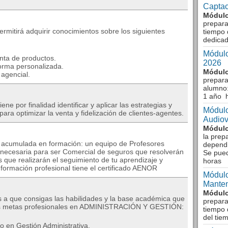
Captac
Módulo
prepara
rmitirá adquirir conocimientos sobre los siguientes
tiempo 
dedicad
Módulo
enta de productos.
2026
forma personalizada.
Módulo
 agencial.
prepara
alumno:
1 año 
or finalidad identificar y aplicar las estrategias y
Módulo
ara optimizar la venta y fidelización de clientes-agentes.
Audiov
Módulo
la prep
a acumulada en formación: un equipo de Profesores
dependi
l necesaria para ser Comercial de seguros que resolverán
Se pue
 que realizarán el seguimiento de tu aprendizaje y
horas
 formación profesional tiene el certificado AENOR
Módulo
Manten
Módulo
s a que consigas las habilidades y la base académica que
prepara
tus metas profesionales en ADMINISTRACIÓN Y GESTIÓN:
tiempo 
del tie
o en Gestión Administrativa.