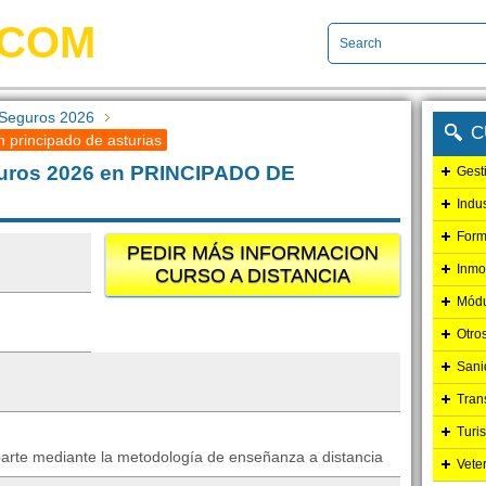
.COM
 Seguros 2026
C
 principado de asturias
guros 2026 en PRINCIPADO DE
Gest
Indu
Form
PEDIR MÁS INFORMACION
Inmo
CURSO A DISTANCIA
Módu
Otro
Sani
Tran
Turi
arte mediante la metodología de enseñanza a distancia
Vete