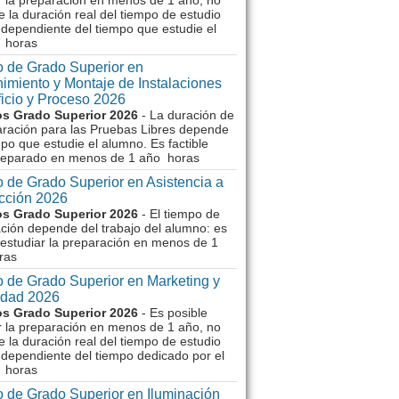
r la preparación en menos de 1 año, no
e la duración real del tiempo de estudio
dependiente del tiempo que estudie el
 horas
 de Grado Superior en
imiento y Montaje de Instalaciones
ficio y Proceso 2026
s Grado Superior 2026
- La duración de
aración para las Pruebas Libres depende
mpo que estudie el alumno. Es factible
reparado en menos de 1 año horas
 de Grado Superior en Asistencia a
ección 2026
s Grado Superior 2026
- El tiempo de
ción depende del trabajo del alumno: es
 estudiar la preparación en menos de 1
ras
 de Grado Superior en Marketing y
idad 2026
s Grado Superior 2026
- Es posible
r la preparación en menos de 1 año, no
e la duración real del tiempo de estudio
dependiente del tiempo dedicado por el
 horas
 de Grado Superior en Iluminación