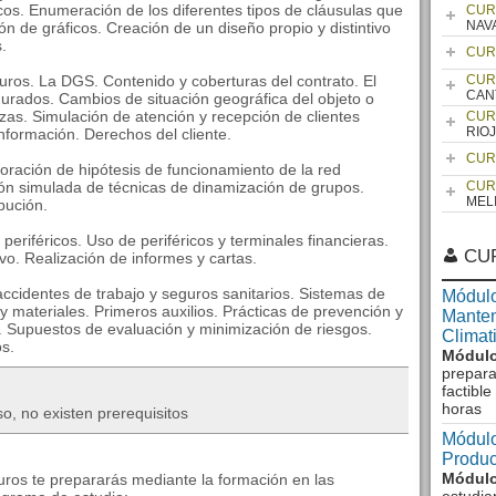
cos. Enumeración de los diferentes tipos de cláusulas que
CUR
NAV
 de gráficos. Creación de un diseño propio y distintivo
.
CUR
eguros. La DGS. Contenido y coberturas del contrato. El
CUR
CAN
urados. Cambios de situación geográfica del objeto o
zas. Simulación de atención y recepción de clientes
CUR
RIO
nformación. Derechos del cliente.
CUR
boración de hipótesis de funcionamiento de la red
ción simulada de técnicas de dinamización de grupos.
CUR
MEL
bución.
 periféricos. Uso de periféricos y terminales financieras.
CU
ivo. Realización de informes y cartas.
accidentes de trabajo y seguros sanitarios. Sistemas de
Módulo
y materiales. Primeros auxilios. Prácticas de prevención y
Manten
s. Supuestos de evaluación y minimización de riesgos.
Climat
os.
Módulo
prepara
factibl
horas
o, no existen prerequisitos
Módulo
Produc
Módulo
uros te prepararás mediante la formación en las