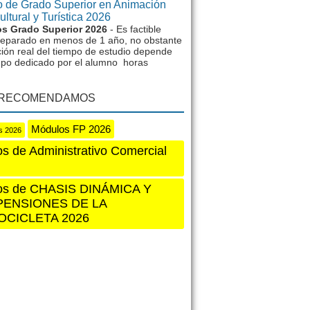
 de Grado Superior en Animación
ltural y Turística 2026
s Grado Superior 2026
- Es factible
reparado en menos de 1 año, no obstante
ción real del tiempo de estudio depende
mpo dedicado por el alumno horas
 RECOMENDAMOS
Módulos FP 2026
as 2026
s de Administrativo Comercial
os de CHASIS DINÁMICA Y
PENSIONES DE LA
CICLETA 2026