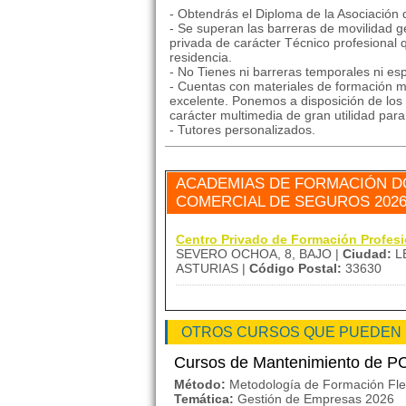
- Obtendrás el Diploma de la Asociación
- Se superan las barreras de movilidad ge
privada de carácter Técnico profesional 
residencia.
- No Tienes ni barreras temporales ni esp
- Cuentas con materiales de formación mu
excelente. Ponemos a disposición de los 
carácter multimedia de gran utilidad par
- Tutores personalizados.
ACADEMIAS DE FORMACIÓN D
COMERCIAL DE SEGUROS 2026
Centro Privado de Formación Profe
SEVERO OCHOA, 8, BAJO |
Ciudad:
L
ASTURIAS |
Código Postal:
33630
OTROS CURSOS QUE PUEDEN
Cursos de Mantenimiento de P
Método:
Metodología de Formación Flexi
Temática:
Gestión de Empresas 2026