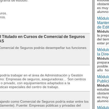
estudia
ograma de estudio:
obstant
es muy 
alumno
uros.
ros.
Módulo
Manten
de Edi
Módulo
la prep
al Titulado en Cursos de Comercial de Seguros
del tie
AS
estar p
 Comercial de Seguros podrás desempeñar tus funciones
Módulo
la Dir
Módulo
prepara
posible
año ho
odría trabajar en el área de Administración y Gestión
Módulo
 como: Empresas de seguros, aseguradoras… Son centros
Public
 o privado, con equipamientos adaptados a la
Módulo
sticas especiales del centro de trabajo.
estudia
obstant
es muy 
alumno
bajando como Comercial de Seguros podría estar entre los
damente). Fuente: Empresas públicas y privadas del
Módulo