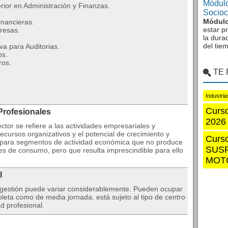
Módulo
rior en Administración y Finanzas.
Sociocu
Módulo
inancieras.
estar p
resas.
la dura
del tie
va para Auditorias.
os.
ros.
TE
Industri
Curso
Profesionales
2026
ector se refiere a las actividades empresariales y
recursos organizativos y el potencial de crecimiento y
Curs
 para segmentos de actividad económica que no produce
SUS
es de consumo, pero que resulta imprescindible para ello
MOTO
l
 y gestión puede variar considerablemente. Pueden ocupar
leta como de media jornada, está sujeto al tipo de centro
d profesional.