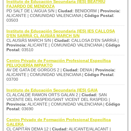
Instituto de Educación Secundaria (IES) BEATRIU
FAJARDO DE MENDOZA
PD SALT DE L'AIGUA S/N |
Ciudad:
BENIDORM |
Provincia:
ALICANTE | COMUNIDAD VALENCIANA |
Código Postal:
03503
Instituto de Educación Secundaria (IES) IES CALLOSA
D'EN SARRIÀ CL AUSIÀS MARCH S/N
CL AUSIÀS MARCH S/N |
Ciudad:
CALLOSA D'EN SARRIÀ |
Provincia:
ALICANTE | COMUNIDAD VALENCIANA |
Código
Postal:
03510
Centro Privado de Formación Profesional Específica
PELUQUERÍA IMPAKTO
AV DE GATA DE GORGOS 2 |
Ciudad:
DENIA |
Provincia:
ALICANTE | COMUNIDAD VALENCIANA |
Código Postal:
03700
Instituto de Educación Secundaria (IES) GAIA
CL ALCALDE RAMON ORTS GALAN 2 |
Ciudad:
SAN
VICENTE DEL RASPEIG/SANT VICENT DEL RASPEIG |
Provincia:
ALICANTE | COMUNIDAD VALENCIANA |
Código
Postal:
03690
Centro Privado de Formación Profesional Específica
GALERA
CL CAPITÁN DEMA 12 |
Ciudad:
ALICANTE/ALACANT |