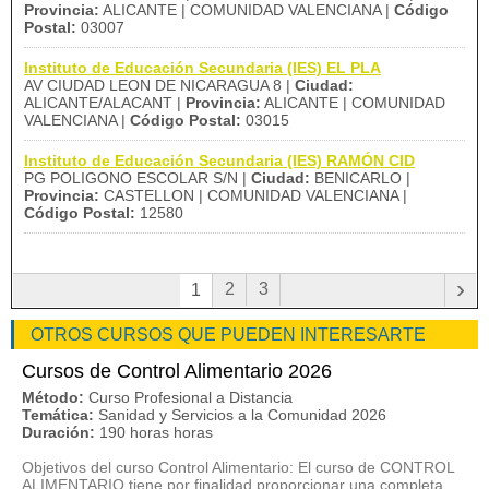
Provincia:
ALICANTE | COMUNIDAD VALENCIANA |
Código
Postal:
03007
Instituto de Educación Secundaria (IES) EL PLA
AV CIUDAD LEON DE NICARAGUA 8 |
Ciudad:
ALICANTE/ALACANT |
Provincia:
ALICANTE | COMUNIDAD
VALENCIANA |
Código Postal:
03015
Instituto de Educación Secundaria (IES) RAMÓN CID
PG POLIGONO ESCOLAR S/N |
Ciudad:
BENICARLO |
Provincia:
CASTELLON | COMUNIDAD VALENCIANA |
Código Postal:
12580
›
2
3
1
OTROS CURSOS QUE PUEDEN INTERESARTE
Cursos de Control Alimentario 2026
Método:
Curso Profesional a Distancia
Temática:
Sanidad y Servicios a la Comunidad 2026
Duración:
190 horas horas
Objetivos del curso Control Alimentario: El curso de CONTROL
ALIMENTARIO tiene por finalidad proporcionar una completa