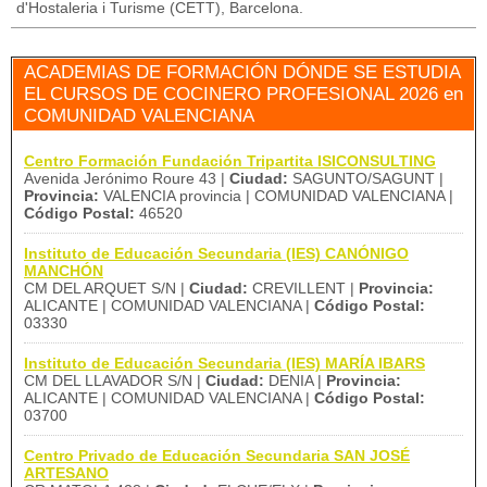
d'Hostaleria i Turisme (CETT), Barcelona.
ACADEMIAS DE FORMACIÓN DÓNDE SE ESTUDIA
EL CURSOS DE COCINERO PROFESIONAL 2026 en
COMUNIDAD VALENCIANA
Centro Formación Fundación Tripartita ISICONSULTING
Avenida Jerónimo Roure 43 |
Ciudad:
SAGUNTO/SAGUNT |
Provincia:
VALENCIA provincia | COMUNIDAD VALENCIANA |
Código Postal:
46520
Instituto de Educación Secundaria (IES) CANÓNIGO
MANCHÓN
CM DEL ARQUET S/N |
Ciudad:
CREVILLENT |
Provincia:
ALICANTE | COMUNIDAD VALENCIANA |
Código Postal:
03330
Instituto de Educación Secundaria (IES) MARÍA IBARS
CM DEL LLAVADOR S/N |
Ciudad:
DENIA |
Provincia:
ALICANTE | COMUNIDAD VALENCIANA |
Código Postal:
03700
Centro Privado de Educación Secundaria SAN JOSÉ
ARTESANO