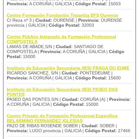
Provincia:
A CORUÑA | GALICIA |
Código Postal:
15003
Centro Formación Fundación Tripartita EFS Ourense
C/ Reza nº 3 |
Ciudad:
OURENSE |
Provincia:
OURENSE
provincia | GALICIA |
Código Postal:
32003
Centro Público Integrado de Formación Profesional
COMPOSTELA
LAMAS DE ABADE,S/N |
Ciudad:
SANTIAGO DE
COMPOSTELA |
Provincia:
A CORUÑA | GALICIA |
Código
Postal:
15000
Instituto de Educación Secundaria (IES) FRAGA DO EUME
RICARDO SANCHEZ, S/N |
Ciudad:
PONTEDEUME |
Provincia:
A CORUÑA | GALICIA |
Código Postal:
15600
Instituto de Educación Secundaria (IES) PASEO DAS
PONTES
PASEO DAS PONTES,S/N |
Ciudad:
CORUÑA (A) |
Provincia:
A CORUÑA | GALICIA |
Código Postal:
15000
Centro Privado de Formación Profesional Específica
BELARMINO FERNANDEZ IGLESIAS
PAZO DE RIBAS ROSENDE SOBER |
Ciudad:
SOBER |
Provincia:
LUGO provincia | GALICIA |
Código Postal:
27466