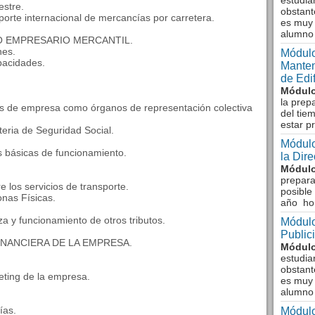
estudia
estre.
obstant
nsporte internacional de mercancías por carretera.
es muy 
alumno
O EMPRESARIO MERCANTIL.
nes.
Módulo
apacidades.
Manten
de Edi
Módulo
la prep
és de empresa como órganos de representación colectiva
del tie
estar p
eria de Seguridad Social.
Módulo
es básicas de funcionamiento.
la Dir
Módulo
prepara
e los servicios de transporte.
posible
onas Físicas.
año ho
a y funcionamiento de otros tributos.
Módulo
Public
INANCIERA DE LA EMPRESA.
Módulo
estudia
obstant
eting de la empresa.
es muy 
alumno
ías.
Módulo