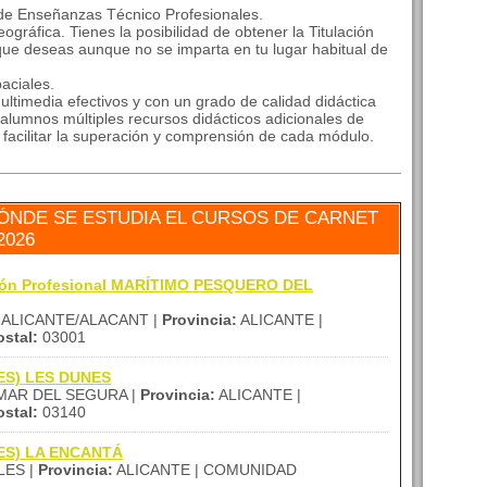
 de Enseñanzas Técnico Profesionales.
ográfica. Tienes la posibilidad de obtener la Titulación
que deseas aunque no se imparta en tu lugar habitual de
aciales.
ltimedia efectivos y con un grado de calidad didáctica
alumnos múltiples recursos didácticos adicionales de
a facilitar la superación y comprensión de cada módulo.
ÓNDE SE ESTUDIA EL CURSOS DE CARNET
2026
ción Profesional MARÍTIMO PESQUERO DEL
ALICANTE/ALACANT |
Provincia:
ALICANTE |
stal:
03001
(IES) LES DUNES
AR DEL SEGURA |
Provincia:
ALICANTE |
stal:
03140
(IES) LA ENCANTÁ
ES |
Provincia:
ALICANTE | COMUNIDAD