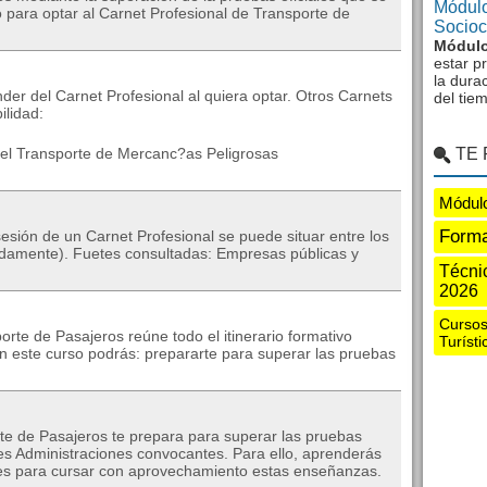
Módulo
o para optar al Carnet Profesional de Transporte de
Sociocu
Módulo
estar p
la dura
der del Carnet Profesional al quiera optar. Otros Carnets
del tie
ilidad:
el Transporte de Mercanc?as Peligrosas
TE
Módul
Forma
sesión de un Carnet Profesional se puede situar entre los
adamente). Fuetes consultadas: Empresas públicas y
Técni
2026
Cursos
rte de Pasajeros reúne todo el itinerario formativo
Turíst
este curso podrás: prepararte para superar las pruebas
rte de Pasajeros te prepara para superar las pruebas
tes Administraciones convocantes. Para ello, aprenderás
ntes para cursar con aprovechamiento estas enseñanzas.