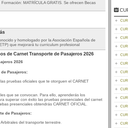
 de Formación: MATRÍCULA GRATIS. Se ofrecen Becas
CU
CUR
CUR
rás
CUR
onocido y homologado por la Asociación Española de
TP) que mejorará tu curriculum profesional
CUR
sos de Carnet Transporte de Pasajeros 2026
CUR
CUR
 de Pasajeros:
CUR
CUR
 las pruebas oficiales que te otorguen el CARNET
CUR
ales que se convocan. Para ello, aprenderás los
CUR
a superar con éxito las pruebas presenciales del carnet
pruebas presenciales obtendrás CARNET OFICIAL.
CUR
te de Pasajeros:
CUR
rbitrales del transporte terrestre.
CUR