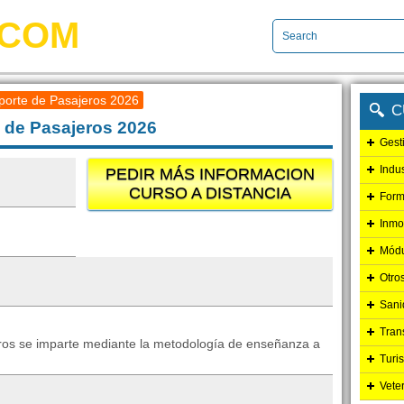
.COM
porte de Pasajeros 2026
C
 de Pasajeros 2026
Gest
Indu
PEDIR MÁS INFORMACION
CURSO A DISTANCIA
Form
Inmo
Módu
Otro
Sani
Tran
eros se imparte mediante la metodología de enseñanza a
Turi
Vete