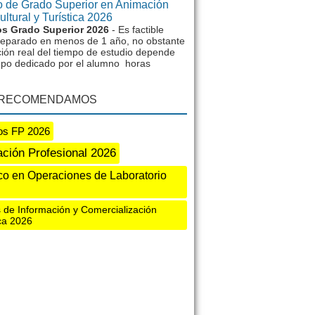
 de Grado Superior en Animación
ltural y Turística 2026
s Grado Superior 2026
- Es factible
reparado en menos de 1 año, no obstante
ción real del tiempo de estudio depende
mpo dedicado por el alumno horas
 RECOMENDAMOS
os FP 2026
ción Profesional 2026
co en Operaciones de Laboratorio
 de Información y Comercialización
ica 2026