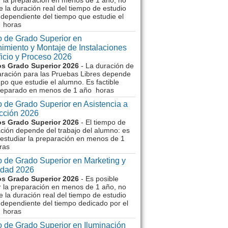
r la preparación en menos de 1 año, no
e la duración real del tiempo de estudio
dependiente del tiempo que estudie el
 horas
 de Grado Superior en
imiento y Montaje de Instalaciones
ficio y Proceso 2026
s Grado Superior 2026
- La duración de
aración para las Pruebas Libres depende
mpo que estudie el alumno. Es factible
reparado en menos de 1 año horas
 de Grado Superior en Asistencia a
ección 2026
s Grado Superior 2026
- El tiempo de
ción depende del trabajo del alumno: es
 estudiar la preparación en menos de 1
ras
 de Grado Superior en Marketing y
idad 2026
s Grado Superior 2026
- Es posible
r la preparación en menos de 1 año, no
e la duración real del tiempo de estudio
dependiente del tiempo dedicado por el
 horas
 de Grado Superior en Iluminación