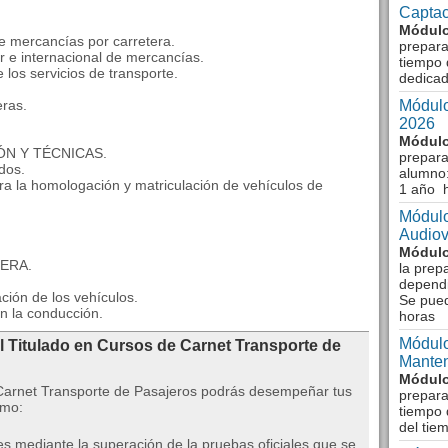
Captac
Módulo
de mercancías por carretera.
prepara
or e internacional de mercancías.
tiempo 
 los servicios de transporte.
dedicad
eras.
Módulo
2026
Módulo
ÓN Y TÉCNICAS.
prepara
dos.
alumno:
ara la homologación y matriculación de vehículos de
1 año 
Módulo
Audiov
Módulo
ERA.
la prep
dependi
ción de los vehículos.
Se pue
n la conducción.
horas
Módulo
l Titulado en Cursos de Carnet Transporte de
Manten
Módulo
 Carnet Transporte de Pasajeros podrás desempeñar tus
prepara
omo:
tiempo 
del tie
es mediante la superación de la pruebas oficiales que se