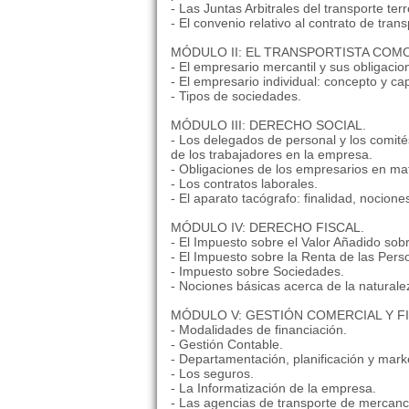
- Las Juntas Arbitrales del transporte terr
- El convenio relativo al contrato de tra
MÓDULO II: EL TRANSPORTISTA COM
- El empresario mercantil y sus obligacio
- El empresario individual: concepto y c
- Tipos de sociedades.
MÓDULO III: DERECHO SOCIAL.
- Los delegados de personal y los comit
de los trabajadores en la empresa.
- Obligaciones de los empresarios en mat
- Los contratos laborales.
- El aparato tacógrafo: finalidad, nocion
MÓDULO IV: DERECHO FISCAL.
- El Impuesto sobre el Valor Añadido sobr
- El Impuesto sobre la Renta de las Pers
- Impuesto sobre Sociedades.
- Nociones básicas acerca de la naturalez
MÓDULO V: GESTIÓN COMERCIAL Y F
- Modalidades de financiación.
- Gestión Contable.
- Departamentación, planificación y mark
- Los seguros.
- La Informatización de la empresa.
- Las agencias de transporte de mercanc