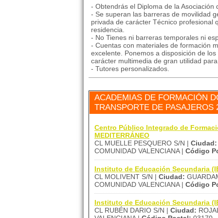
- Obtendrás el Diploma de la Asociación
- Se superan las barreras de movilidad ge
privada de carácter Técnico profesional 
residencia.
- No Tienes ni barreras temporales ni esp
- Cuentas con materiales de formación mu
excelente. Ponemos a disposición de los 
carácter multimedia de gran utilidad par
- Tutores personalizados.
ACADEMIAS DE FORMACIÓN D
TRANSPORTE DE PASAJEROS 
Centro Público Integrado de Forma
MEDITERRÁNEO
CL MUELLE PESQUERO S/N |
Ciudad:
COMUNIDAD VALENCIANA |
Código Po
Instituto de Educación Secundaria 
CL MOLIVENT S/N |
Ciudad:
GUARDAM
COMUNIDAD VALENCIANA |
Código Po
Instituto de Educación Secundaria 
CL RUBÉN DARIO S/N |
Ciudad:
ROJAL