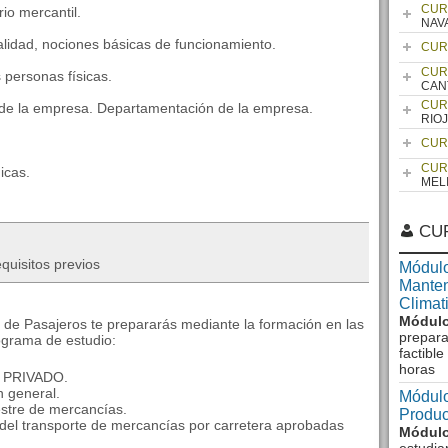
CUR
io mercantil.
NAV
nalidad, nociones básicas de funcionamiento.
CUR
CUR
s personas físicas.
CAN
CUR
a de la empresa. Departamentación de la empresa.
RIO
CUR
CUR
icas.
MEL
CU
quisitos previos
Módulo
Manten
Climat
Módulo
e de Pasajeros te prepararás mediante la formación en las
prepara
ograma de estudio:
factibl
horas
 PRIVADO.
n general.
Módulo
restre de mercancías.
Produc
 del transporte de mercancías por carretera aprobadas
Módulo