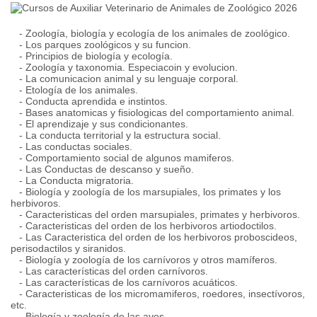
- Zoología, biología y ecología de los animales de zoológico.
- Los parques zoológicos y su funcion.
- Principios de biología y ecología.
- Zoología y taxonomi­a. Especiacoin y evolucion.
- La comunicacion animal y su lenguaje corporal.
- Etología de los animales.
- Conducta aprendida e instintos.
- Bases anatomicas y fisiologicas del comportamiento animal.
- El aprendizaje y sus condicionantes.
- La conducta territorial y la estructura social.
- Las conductas sociales.
- Comportamiento social de algunos mamiferos.
- Las Conductas de descanso y sueño.
- La Conducta migratoria.
- Biología y zoología de los marsupiales, los primates y los
herbi­voros.
- Caracteri­sticas del orden marsupiales, primates y herbi­voros.
- Caracteristicas del orden de los herbi­voros artiodoctilos.
- Las Caracteri­stica del orden de los herbi­voros proboscideos,
perisodactilos y siranidos.
- Biología y zoología de los carnívoros y otros mamíferos.
- Las características del orden carnívoros.
- Las características de los carnívoros acuáticos.
- Caracteri­sticas de los micromami­feros, roedores, insectívoros,
etc.
- Biología y zoología de las aves.