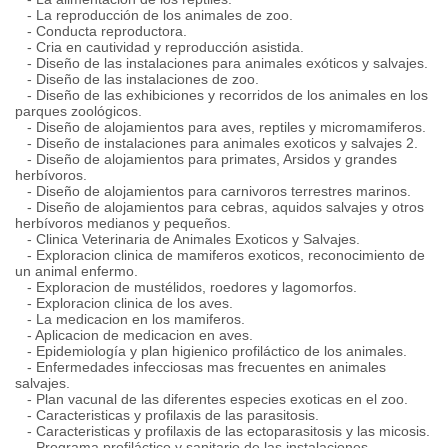
- La reproducción de los animales de zoo.
- Conducta reproductora.
- Cria en cautividad y reproducción asistida.
- Diseño de las instalaciones para animales exóticos y salvajes.
- Diseño de las instalaciones de zoo.
- Diseño de las exhibiciones y recorridos de los animales en los
parques zoológicos.
- Diseño de alojamientos para aves, reptiles y micromamiferos.
- Diseño de instalaciones para animales exoticos y salvajes 2.
- Diseño de alojamientos para primates, Arsidos y grandes
herbívoros.
- Diseño de alojamientos para carni­voros terrestres marinos.
- Diseño de alojamientos para cebras, aquidos salvajes y otros
herbívoros medianos y pequeños.
- Cli­nica Veterinaria de Animales Exoticos y Salvajes.
- Exploracion cli­nica de mamiferos exoticos, reconocimiento de
un animal enfermo.
- Exploracion de mustélidos, roedores y lagomorfos.
- Exploracion clinica de los aves.
- La medicacion en los mamiferos.
- Aplicacion de medicacion en aves.
- Epidemiología y plan higienico profiláctico de los animales.
- Enfermedades infecciosas mas frecuentes en animales
salvajes.
- Plan vacunal de las diferentes especies exoticas en el zoo.
- Caracteri­sticas y profilaxis de las parasitosis.
- Caracteristicas y profilaxis de las ectoparasitosis y las micosis.
- Programa profiláctico y sanitario de las instalaciones.