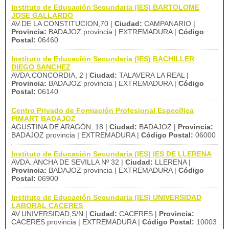
Instituto de Educación Secundaria (IES) BARTOLOME
JOSE GALLARDO
AV.DE LA CONSTITUCION,70 |
Ciudad:
CAMPANARIO |
Provincia:
BADAJOZ provincia | EXTREMADURA |
Código
Postal:
06460
Instituto de Educación Secundaria (IES) BACHILLER
DIEGO SANCHEZ
AVDA.CONCORDIA, 2 |
Ciudad:
TALAVERA LA REAL |
Provincia:
BADAJOZ provincia | EXTREMADURA |
Código
Postal:
06140
Centro Privado de Formación Profesional Específica
PIMART BADAJOZ
AGUSTINA DE ARAGÓN, 18 |
Ciudad:
BADAJOZ |
Provincia:
BADAJOZ provincia | EXTREMADURA |
Código Postal:
06000
Instituto de Educación Secundaria (IES) IES DE LLERENA
AVDA. ANCHA DE SEVILLA Nº 32 |
Ciudad:
LLERENA |
Provincia:
BADAJOZ provincia | EXTREMADURA |
Código
Postal:
06900
Instituto de Educación Secundaria (IES) UNIVERSIDAD
LABORAL CACERES
AV.UNIVERSIDAD,S/N |
Ciudad:
CACERES |
Provincia:
CACERES provincia | EXTREMADURA |
Código Postal:
10003