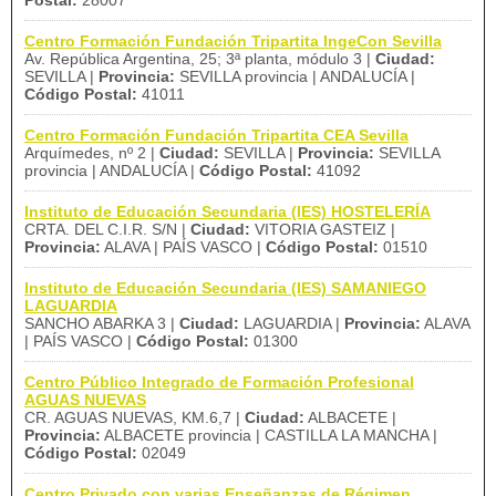
Postal:
28007
Centro Formación Fundación Tripartita IngeCon Sevilla
Av. República Argentina, 25; 3ª planta, módulo 3 |
Ciudad:
SEVILLA |
Provincia:
SEVILLA provincia | ANDALUCÍA |
Código Postal:
41011
Centro Formación Fundación Tripartita CEA Sevilla
Arquímedes, nº 2 |
Ciudad:
SEVILLA |
Provincia:
SEVILLA
provincia | ANDALUCÍA |
Código Postal:
41092
Instituto de Educación Secundaria (IES) HOSTELERÍA
CRTA. DEL C.I.R. S/N |
Ciudad:
VITORIA GASTEIZ |
Provincia:
ALAVA | PAÍS VASCO |
Código Postal:
01510
Instituto de Educación Secundaria (IES) SAMANIEGO
LAGUARDIA
SANCHO ABARKA 3 |
Ciudad:
LAGUARDIA |
Provincia:
ALAVA
| PAÍS VASCO |
Código Postal:
01300
Centro Público Integrado de Formación Profesional
AGUAS NUEVAS
CR. AGUAS NUEVAS, KM.6,7 |
Ciudad:
ALBACETE |
Provincia:
ALBACETE provincia | CASTILLA LA MANCHA |
Código Postal:
02049
Centro Privado con varias Enseñanzas de Régimen