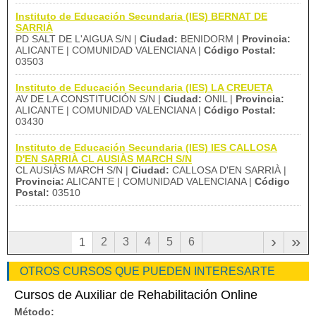
Instituto de Educación Secundaria (IES) BERNAT DE
SARRIÀ
PD SALT DE L'AIGUA S/N |
Ciudad:
BENIDORM |
Provincia:
ALICANTE | COMUNIDAD VALENCIANA |
Código Postal:
03503
Instituto de Educación Secundaria (IES) LA CREUETA
AV DE LA CONSTITUCIÓN S/N |
Ciudad:
ONIL |
Provincia:
ALICANTE | COMUNIDAD VALENCIANA |
Código Postal:
03430
Instituto de Educación Secundaria (IES) IES CALLOSA
D'EN SARRIÀ CL AUSIÀS MARCH S/N
CL AUSIÀS MARCH S/N |
Ciudad:
CALLOSA D'EN SARRIÀ |
Provincia:
ALICANTE | COMUNIDAD VALENCIANA |
Código
Postal:
03510
›
»
2
3
4
5
6
1
OTROS CURSOS QUE PUEDEN INTERESARTE
Cursos de Auxiliar de Rehabilitación Online
Método: