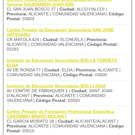
General SALESIANOS JUAN XXIII
CL SAN JUAN BOSCO 37 |
Ciudad:
ALCOY/ALCOI |
Provincia:
ALICANTE | COMUNIDAD VALENCIANA |
Código
Postal:
03804
Centro Privado de Educación Secundaria SAN JOSÉ
ARTESANO
CR MATOLA 428 |
Ciudad:
ELCHE/ELX |
Provincia:
ALICANTE | COMUNIDAD VALENCIANA |
Código Postal:
03293
Instituto de Educación Secundaria (IES) LA TORRETA
ELDA
AV DE RONDA 77 |
Ciudad:
ELDA |
Provincia:
ALICANTE |
COMUNIDAD VALENCIANA |
Código Postal:
03600
Instituto de Educación Secundaria (IES) LLOIXA
AV COMTAT DE FABRAQUER 1 |
Ciudad:
SANT JOAN
D'ALACANT |
Provincia:
ALICANTE | COMUNIDAD
VALENCIANA |
Código Postal:
03550
Centro Privado de Formación Profesional Específica
GERÓNIMO BRAVO MOLINA I
CL GARCIA MORATO 28 |
Ciudad:
ALICANTE/ALACANT |
Provincia:
ALICANTE | COMUNIDAD VALENCIANA |
Código
Postal:
03010