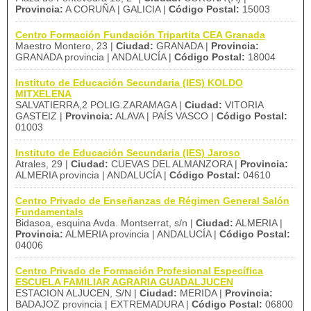
Provincia:
A CORUÑA | GALICIA |
Código Postal:
15003
Centro Formación Fundación Tripartita CEA Granada
Maestro Montero, 23 |
Ciudad:
GRANADA |
Provincia:
GRANADA provincia | ANDALUCÍA |
Código Postal:
18004
Instituto de Educación Secundaria (IES) KOLDO
MITXELENA
SALVATIERRA,2 POLIG.ZARAMAGA |
Ciudad:
VITORIA
GASTEIZ |
Provincia:
ALAVA | PAÍS VASCO |
Código Postal:
01003
Instituto de Educación Secundaria (IES) Jaroso
Atrales, 29 |
Ciudad:
CUEVAS DEL ALMANZORA |
Provincia:
ALMERIA provincia | ANDALUCÍA |
Código Postal:
04610
Centro Privado de Enseñanzas de Régimen General Salón
Fundamentals
Bidasoa, esquina Avda. Montserrat, s/n |
Ciudad:
ALMERIA |
Provincia:
ALMERIA provincia | ANDALUCÍA |
Código Postal:
04006
Centro Privado de Formación Profesional Específica
ESCUELA FAMILIAR AGRARIA GUADALJUCEN
ESTACION ALJUCEN, S/N |
Ciudad:
MERIDA |
Provincia:
BADAJOZ provincia | EXTREMADURA |
Código Postal:
06800