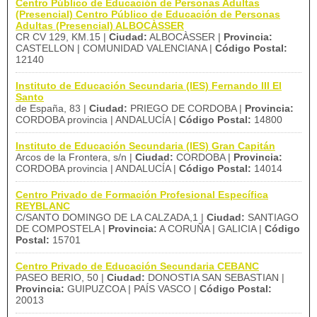
Centro Público de Educación de Personas Adultas
(Presencial) Centro Público de Educación de Personas
Adultas (Presencial) ALBOCÀSSER
CR CV 129, KM.15 |
Ciudad:
ALBOCÀSSER |
Provincia:
CASTELLON | COMUNIDAD VALENCIANA |
Código Postal:
12140
Instituto de Educación Secundaria (IES) Fernando III El
Santo
de España, 83 |
Ciudad:
PRIEGO DE CORDOBA |
Provincia:
CORDOBA provincia | ANDALUCÍA |
Código Postal:
14800
Instituto de Educación Secundaria (IES) Gran Capitán
Arcos de la Frontera, s/n |
Ciudad:
CORDOBA |
Provincia:
CORDOBA provincia | ANDALUCÍA |
Código Postal:
14014
Centro Privado de Formación Profesional Específica
REYBLANC
C/SANTO DOMINGO DE LA CALZADA,1 |
Ciudad:
SANTIAGO
DE COMPOSTELA |
Provincia:
A CORUÑA | GALICIA |
Código
Postal:
15701
Centro Privado de Educación Secundaria CEBANC
PASEO BERIO, 50 |
Ciudad:
DONOSTIA SAN SEBASTIAN |
Provincia:
GUIPUZCOA | PAÍS VASCO |
Código Postal:
20013