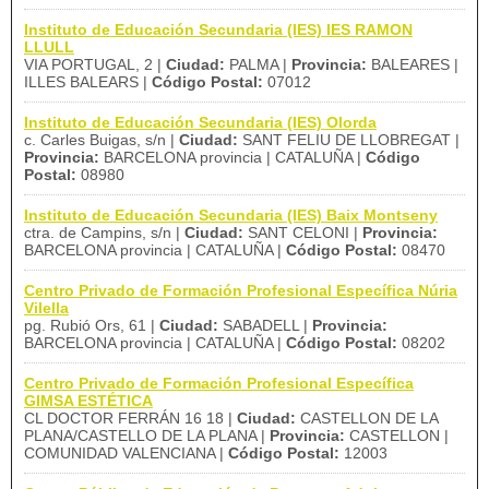
Instituto de Educación Secundaria (IES) IES RAMON
LLULL
VIA PORTUGAL, 2 |
Ciudad:
PALMA |
Provincia:
BALEARES |
ILLES BALEARS |
Código Postal:
07012
Instituto de Educación Secundaria (IES) Olorda
c. Carles Buigas, s/n |
Ciudad:
SANT FELIU DE LLOBREGAT |
Provincia:
BARCELONA provincia | CATALUÑA |
Código
Postal:
08980
Instituto de Educación Secundaria (IES) Baix Montseny
ctra. de Campins, s/n |
Ciudad:
SANT CELONI |
Provincia:
BARCELONA provincia | CATALUÑA |
Código Postal:
08470
Centro Privado de Formación Profesional Específica Núria
Vilella
pg. Rubió Ors, 61 |
Ciudad:
SABADELL |
Provincia:
BARCELONA provincia | CATALUÑA |
Código Postal:
08202
Centro Privado de Formación Profesional Específica
GIMSA ESTÉTICA
CL DOCTOR FERRÁN 16 18 |
Ciudad:
CASTELLON DE LA
PLANA/CASTELLO DE LA PLANA |
Provincia:
CASTELLON |
COMUNIDAD VALENCIANA |
Código Postal:
12003