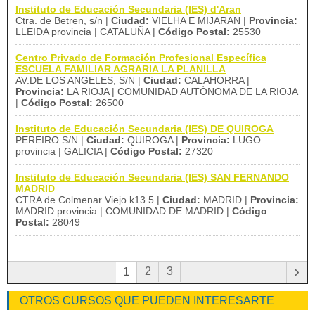
Instituto de Educación Secundaria (IES) d'Aran
Ctra. de Betren, s/n |
Ciudad:
VIELHA E MIJARAN |
Provincia:
LLEIDA provincia | CATALUÑA |
Código Postal:
25530
Centro Privado de Formación Profesional Específica
ESCUELA FAMILIAR AGRARIA LA PLANILLA
AV.DE LOS ANGELES, S/N |
Ciudad:
CALAHORRA |
Provincia:
LA RIOJA | COMUNIDAD AUTÓNOMA DE LA RIOJA
|
Código Postal:
26500
Instituto de Educación Secundaria (IES) DE QUIROGA
PEREIRO S/N |
Ciudad:
QUIROGA |
Provincia:
LUGO
provincia | GALICIA |
Código Postal:
27320
Instituto de Educación Secundaria (IES) SAN FERNANDO
MADRID
CTRA de Colmenar Viejo k13.5 |
Ciudad:
MADRID |
Provincia:
MADRID provincia | COMUNIDAD DE MADRID |
Código
Postal:
28049
›
2
3
1
OTROS CURSOS QUE PUEDEN INTERESARTE