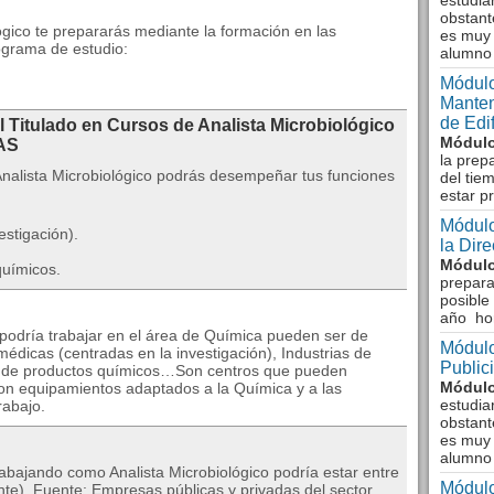
estudia
obstant
lógico te prepararás mediante la formación en las
es muy 
ograma de estudio:
alumno
Módulo
Manten
de Edi
l Titulado en Cursos de Analista Microbiológico
Módulo
AS
la prep
Analista Microbiológico podrás desempeñar tus funciones
del tie
estar p
Módulo
stigación).
la Dir
Módulo
químicos.
prepara
posible
año ho
podría trabajar en el área de Química pueden ser de
Módulo
édicas (centradas en la investigación), Industrias de
Public
ión de productos químicos…Son centros que pueden
Módulo
con equipamientos adaptados a la Química y a las
estudia
rabajo.
obstant
es muy 
alumno
abajando como Analista Microbiológico podría estar entre
Módulo
te). Fuente: Empresas públicas y privadas del sector.