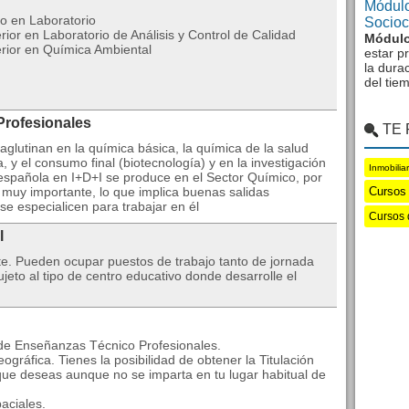
Módulo
o en Laboratorio
Sociocu
ior en Laboratorio de Análisis y Control de Calidad
Módulo
rior en Química Ambiental
estar p
la dura
del tie
Profesionales
TE
aglutinan en la química básica, la química de la salud
a, y el consumo final (biotecnología) y en la investigación
Inmobilia
 española en I+D+I se produce en el Sector Químico, por
 muy importante, lo que implica buenas salidas
Cursos 
se especialicen para trabajar en él
Cursos 
l
te. Pueden ocupar puestos de trabajo tanto de jornada
eto al tipo de centro educativo donde desarrolle el
 de Enseñanzas Técnico Profesionales.
ográfica. Tienes la posibilidad de obtener la Titulación
que deseas aunque no se imparta en tu lugar habitual de
aciales.