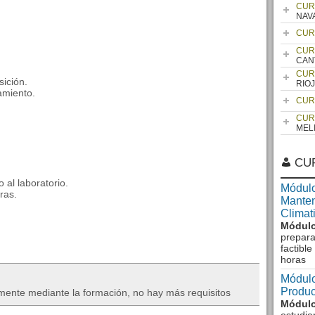
CUR
NAV
CUR
CUR
CAN
CUR
sición.
RIO
amiento.
CUR
CUR
MEL
CU
 al laboratorio.
Módulo
ras.
Manten
Climat
Módulo
prepara
factibl
horas
Módulo
Produc
mente mediante la formación, no hay más requisitos
Módulo