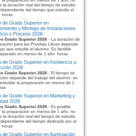
r la preparación en menos de 1 año, no
e la duración real del tiempo de estudio
dependiente del tiempo que estudie el
 horas
 de Grado Superior en
imiento y Montaje de Instalaciones
ficio y Proceso 2026
s Grado Superior 2026
- La duración de
aración para las Pruebas Libres depende
mpo que estudie el alumno. Es factible
reparado en menos de 1 año horas
 de Grado Superior en Asistencia a
ección 2026
s Grado Superior 2026
- El tiempo de
ción depende del trabajo del alumno: es
 estudiar la preparación en menos de 1
ras
 de Grado Superior en Marketing y
idad 2026
s Grado Superior 2026
- Es posible
r la preparación en menos de 1 año, no
e la duración real del tiempo de estudio
dependiente del tiempo dedicado por el
 horas
 de Grado Superior en Iluminación