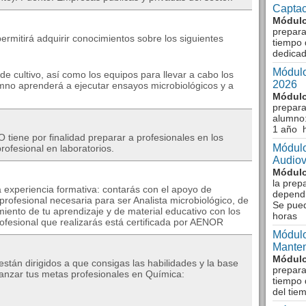
Captac
Módulo
prepara
permitirá adquirir conocimientos sobre los siguientes
tiempo 
dedicad
Módulo
e cultivo, así como los equipos para llevar a cabo los
2026
mno aprenderá a ejecutar ensayos microbiológicos y a
Módulo
prepara
alumno:
1 año 
ene por finalidad preparar a profesionales en los
Módulo
rofesional en laboratorios.
Audiov
Módulo
la prep
 experiencia formativa: contarás con el apoyo de
dependi
profesional necesaria para ser Analista microbiológico, de
Se pue
miento de tu aprendizaje y de material educativo con los
horas
ofesional que realizarás está certificada por AENOR
Módulo
Manten
Módulo
tán dirigidos a que consigas las habilidades y la base
prepara
anzar tus metas profesionales en Química:
tiempo 
del tie