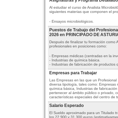
Asignaturas y Programa Detallado
Al estudiar el curso de Analista Microbio
siguientes materias que componen el pr
- Ensayos microbiológicos.
Puestos de Trabajo del Profesiona
2026 en PRINCIPADO DE ASTURI
Después de finalizar tu formación como 
profesionales en posiciones como:
- Empresas médicas (centradas en la inve
- Industrias de química básica.
- Industrias de fabricación de productos 
Empresas para Trabajar
Las Empresas en las que un Profesional 
diversa tipología, tales como: Empresas m
química básica, Industrias de fabricac
pertenecer al ámbito público o privado, 
características especiales del centro de t
Salario Esperado
El Sueldo aproximado para un Titulado tr
los 22.900 y 31.300 euros (estimativamen