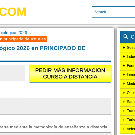
.COM
biológico 2026
C
n principado de asturias
ológico 2026 en PRINCIPADO DE
Gest
Indu
Form
PEDIR MÁS INFORMACION
Inmo
CURSO A DISTANCIA
Módu
Otro
Sani
Tran
Turi
mparte mediante la metodología de enseñanza a distancia
Vete