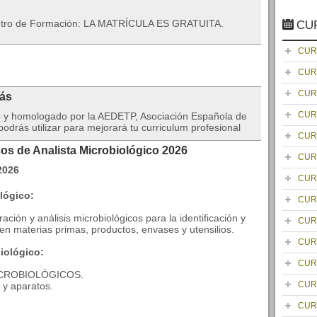
entro de Formación: LA MATRÍCULA ES GRATUITA.
CU
CUR
CUR
CUR
rás
CUR
do y homologado por la AEDETP, Asociación Española de
drás utilizar para mejorará tu curriculum profesional
CUR
os de Analista Microbiológico 2026
CUR
CUR
lógico:
CUR
ción y análisis microbiológicos para la identificación y
CUR
n materias primas, productos, envases y utensilios.
CUR
iológico:
CUR
ICROBIOLÓGICOS.
CUR
l y aparatos.
CUR