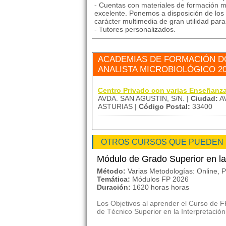
- Cuentas con materiales de formación mu
excelente. Ponemos a disposición de los 
carácter multimedia de gran utilidad par
- Tutores personalizados.
ACADEMIAS DE FORMACIÓN D
ANALISTA MICROBIOLÓGICO 20
Centro Privado con varias Enseñan
AVDA. SAN AGUSTIN, S/N. |
Ciudad:
AV
ASTURIAS |
Código Postal:
33400
OTROS CURSOS QUE PUEDEN
Módulo de Grado Superior en la
Método:
Varias Metodologías: Online, P
Temática:
Módulos FP 2026
Duración:
1620 horas horas
Los Objetivos al aprender el Curso de F
de Técnico Superior en la Interpretación