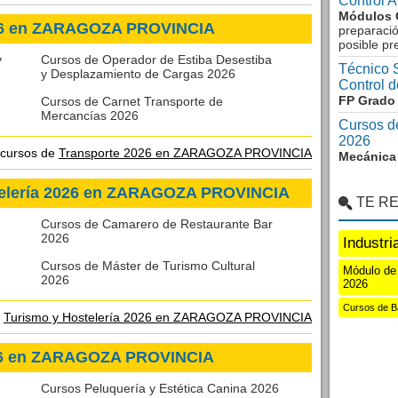
Control 
Módulos 
026 en ZARAGOZA PROVINCIA
preparació
posible p
y
Cursos de Operador de Estiba Desestiba
Técnico S
y Desplazamiento de Cargas 2026
Control 
FP Grado 
Cursos de Carnet Transporte de
Mercancías 2026
Cursos d
2026
 cursos de
Transporte 2026 en ZARAGOZA PROVINCIA
Mecánica 
telería 2026 en ZARAGOZA PROVINCIA
TE R
Cursos de Camarero de Restaurante Bar
2026
Industri
Cursos de Máster de Turismo Cultural
Módulo de
2026
2026
Cursos de Ba
e
Turismo y Hostelería 2026 en ZARAGOZA PROVINCIA
026 en ZARAGOZA PROVINCIA
Cursos Peluquería y Estética Canina 2026