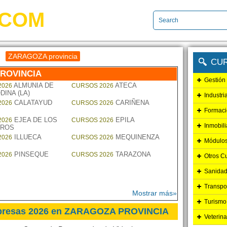
.COM
ZARAGOZA provincia
CU
PROVINCIA
Gestión
ALMUNIA DE
ATECA
2026
CURSOS 2026
DINA (LA)
Industri
CALATAYUD
CARIÑENA
2026
CURSOS 2026
Formaci
EJEA DE LOS
EPILA
2026
CURSOS 2026
Inmobili
EROS
ILLUECA
MEQUINENZA
2026
CURSOS 2026
Módulos
PINSEQUE
TARAZONA
2026
CURSOS 2026
Otros C
Sanidad
Transpo
Mostrar más»
Turismo
mpresas 2026 en ZARAGOZA PROVINCIA
Veterina