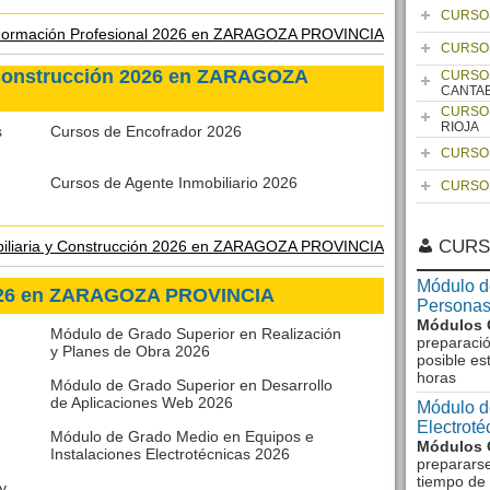
CURSO
ormación Profesional 2026 en ZARAGOZA PROVINCIA
CURSO
 Construcción 2026 en ZARAGOZA
CURSO
CANTA
CURSO
RIOJA
s
Cursos de Encofrador 2026
CURSO
Cursos de Agente Inmobiliario 2026
CURSO
CURS
iliaria y Construcción 2026 en ZARAGOZA PROVINCIA
Módulo d
026 en ZARAGOZA PROVINCIA
Personas
Módulos 
Módulo de Grado Superior en Realización
preparació
y Planes de Obra 2026
posible es
horas
Módulo de Grado Superior en Desarrollo
de Aplicaciones Web 2026
Módulo d
Electrot
Módulo de Grado Medio en Equipos e
Módulos 
Instalaciones Electrotécnicas 2026
preparars
tiempo de 
y