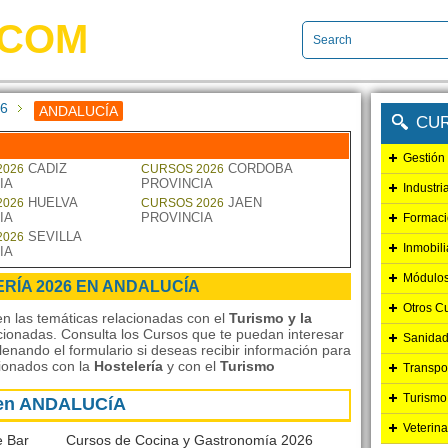
.COM
26
ANDALUCÍA
CU
Gestión
CADIZ
CORDOBA
2026
CURSOS 2026
IA
PROVINCIA
Industri
HUELVA
JAEN
2026
CURSOS 2026
IA
PROVINCIA
Formaci
SEVILLA
2026
Inmobili
IA
Módulos
ERÍA 2026 EN ANDALUCÍA
Otros C
n las temáticas relacionadas con el
Turismo y la
acionadas. Consulta los Cursos que te puedan interesar
Sanidad
lenando el formulario si deseas recibir información para
cionados con la
Hostelería
y con el
Turismo
Transpo
Turismo
6 en ANDALUCíA
Veterina
e Bar
Cursos de Cocina y Gastronomía 2026