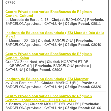
07750
Centro Privado con varias Enseñanzas de Régimen
General Cultural
pl. Marquès de Barberà, 13 |
Ciudad:
BADALONA |
Provincia:
BARCELONA provincia | CATALUÑA |
Código Postal:
08911
Instituto de Educación Secundaria (IES) Mare de Déu de la
Mercè
c. Motors, 122 130 |
Ciudad:
BARCELONA |
Provincia:
BARCELONA provincia | CATALUÑA |
Código Postal:
08040
Centro Privado con varias Enseñanzas de Régimen
General Xaloc
Gran Via Zona Nord, s/n |
Ciudad:
HOSPITALET DE
LLOBREGAT (L') |
Provincia:
BARCELONA provincia |
CATALUÑA |
Código Postal:
08902
Instituto de Educación Secundaria (IES) Maremar
av. Cusí Fortunet, 52 |
Ciudad:
MASNOU (EL) |
Provincia:
BARCELONA provincia | CATALUÑA |
Código Postal:
08320
Centro Privado con varias Enseñanzas de Régimen
General Lestonnac MOLLET DEL VALLÈS
c. Balmes, 23 |
Ciudad:
MOLLET DEL VALLÈS |
Provincia:
BARCELONA provincia | CATALUÑA |
Código Postal:
08100