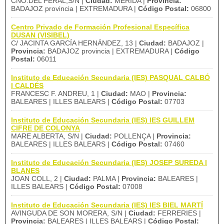
CNO.DEL PERAL,S/N |
Ciudad:
MERIDA |
Provincia:
BADAJOZ provincia | EXTREMADURA |
Código Postal:
06800
Centro Privado de Formación Profesional Específica
DUSAN (VISIBEL)
C/ JACINTA GARCÍA HERNÁNDEZ, 13 |
Ciudad:
BADAJOZ |
Provincia:
BADAJOZ provincia | EXTREMADURA |
Código
Postal:
06011
Instituto de Educación Secundaria (IES) PASQUAL CALBÓ
I CALDÉS
FRANCESC F. ANDREU, 1 |
Ciudad:
MAO |
Provincia:
BALEARES | ILLES BALEARS |
Código Postal:
07703
Instituto de Educación Secundaria (IES) IES GUILLEM
CIFRE DE COLONYA
MARE ALBERTA, S/N |
Ciudad:
POLLENÇA |
Provincia:
BALEARES | ILLES BALEARS |
Código Postal:
07460
Instituto de Educación Secundaria (IES) JOSEP SUREDA I
BLANES
JOAN COLL, 2 |
Ciudad:
PALMA |
Provincia:
BALEARES |
ILLES BALEARS |
Código Postal:
07008
Instituto de Educación Secundaria (IES) IES BIEL MARTÍ
AVINGUDA DE SON MORERA, S/N |
Ciudad:
FERRERIES |
Provincia:
BALEARES | ILLES BALEARS |
Código Postal: