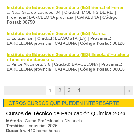
Instituto de Educación Secundaria (IES) Bernat el Ferrer
c. Ntra. Sra. de Lourdes, 34 |
Ciudad:
MOLINS DE REI |
Provincia:
BARCELONA provincia | CATALUÑA |
Código
Postal:
08750
Instituto de Educación Secundaria (IES) Marina
c. Estació, s/n |
Ciudad:
LLAGOSTA (LA) |
Provincia:
BARCELONA provincia | CATALUÑA |
Código Postal:
08120
Instituto de Educación Secundaria (IES) Escola d'Hoteleria
i Turisme de Barcelona
c. Pintor Alsamora, 3 5 |
Ciudad:
BARCELONA |
Provincia:
BARCELONA provincia | CATALUÑA |
Código Postal:
08016
›
2
3
4
1
OTROS CURSOS QUE PUEDEN INTERESARTE
Cursos de Técnico de Fabricación Química 2026
Método:
Curso Profesional a Distancia
Temática:
Industrias 2026
Duración:
440 horas horas