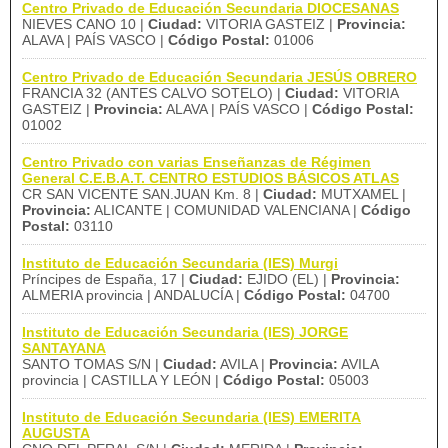
Centro Privado de Educación Secundaria DIOCESANAS
NIEVES CANO 10 |
Ciudad:
VITORIA GASTEIZ |
Provincia:
ALAVA | PAÍS VASCO |
Código Postal:
01006
Centro Privado de Educación Secundaria JESÚS OBRERO
FRANCIA 32 (ANTES CALVO SOTELO) |
Ciudad:
VITORIA
GASTEIZ |
Provincia:
ALAVA | PAÍS VASCO |
Código Postal:
01002
Centro Privado con varias Enseñanzas de Régimen
General C.E.B.A.T. CENTRO ESTUDIOS BÁSICOS ATLAS
CR SAN VICENTE SAN.JUAN Km. 8 |
Ciudad:
MUTXAMEL |
Provincia:
ALICANTE | COMUNIDAD VALENCIANA |
Código
Postal:
03110
Instituto de Educación Secundaria (IES) Murgi
Príncipes de España, 17 |
Ciudad:
EJIDO (EL) |
Provincia:
ALMERIA provincia | ANDALUCÍA |
Código Postal:
04700
Instituto de Educación Secundaria (IES) JORGE
SANTAYANA
SANTO TOMAS S/N |
Ciudad:
AVILA |
Provincia:
AVILA
provincia | CASTILLA Y LEÓN |
Código Postal:
05003
Instituto de Educación Secundaria (IES) EMERITA
AUGUSTA