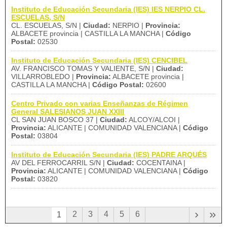
Instituto de Educación Secundaria (IES) IES NERPIO CL.
ESCUELAS, S/N
CL. ESCUELAS, S/N |
Ciudad:
NERPIO |
Provincia:
ALBACETE provincia | CASTILLA LA MANCHA |
Código
Postal:
02530
Instituto de Educación Secundaria (IES) CENCIBEL
AV. FRANCISCO TOMAS Y VALIENTE, S/N |
Ciudad:
VILLARROBLEDO |
Provincia:
ALBACETE provincia |
CASTILLA LA MANCHA |
Código Postal:
02600
Centro Privado con varias Enseñanzas de Régimen
General SALESIANOS JUAN XXIII
CL SAN JUAN BOSCO 37 |
Ciudad:
ALCOY/ALCOI |
Provincia:
ALICANTE | COMUNIDAD VALENCIANA |
Código
Postal:
03804
Instituto de Educación Secundaria (IES) PADRE ARQUÉS
AV DEL FERROCARRIL S/N |
Ciudad:
COCENTAINA |
Provincia:
ALICANTE | COMUNIDAD VALENCIANA |
Código
Postal:
03820
›
»
2
3
4
5
6
1