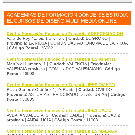
ACADEMIAS DE FORMACIÓN DÓNDE SE ESTUDIA
EL CURSOS DE DISEÑO MULTIMEDIA ONLINE
Centro Formación Fundación Tripartita ADRFORMACION
Vara de Rey 41, bis 1 oficina 6 |
Ciudad:
LOGROÑO |
Provincia:
LA RIOJA | COMUNIDAD AUTÓNOMA DE LA RIOJA
|
Código Postal:
26002
Centro Formación Fundación Tripartita IFES Valencia
Martín el Humano, 1 |
Ciudad:
VALENCIA |
Provincia:
VALENCIA provincia | COMUNIDAD VALENCIANA |
Código
Postal:
46008
Centro Formación Fundación Tripartita IFES OVIEDO
Plaza General Ordóñez 1, 2ª Planta |
Ciudad:
OVIEDO |
Provincia:
ASTURIAS | PRINCIPADO DE ASTURIAS |
Código
Postal:
33005
Centro Formación Fundación Tripartita IFES CÁDIZ
AVDA. ANDALUCIA, 6 |
Ciudad:
CADIZ |
Provincia:
CADIZ
provincia | ANDALUCÍA |
Código Postal:
11008
Centro Formación Fundación Tripartita IFES MALAGA