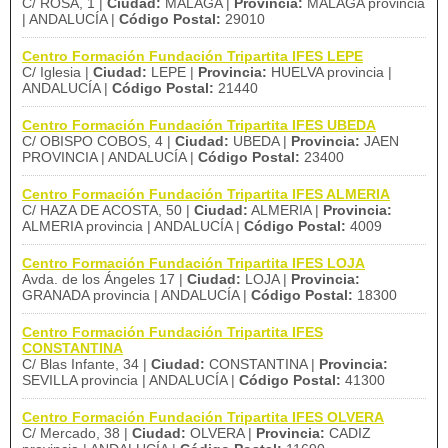
C/ ROSA, 1 |
Ciudad:
MALAGA |
Provincia:
MALAGA provincia
| ANDALUCÍA |
Código Postal:
29010
Centro Formación Fundación Tripartita IFES LEPE
C/ Iglesia |
Ciudad:
LEPE |
Provincia:
HUELVA provincia |
ANDALUCÍA |
Código Postal:
21440
Centro Formación Fundación Tripartita IFES UBEDA
C/ OBISPO COBOS, 4 |
Ciudad:
UBEDA |
Provincia:
JAEN
PROVINCIA | ANDALUCÍA |
Código Postal:
23400
Centro Formación Fundación Tripartita IFES ALMERIA
C/ HAZA DE ACOSTA, 50 |
Ciudad:
ALMERIA |
Provincia:
ALMERIA provincia | ANDALUCÍA |
Código Postal:
4009
Centro Formación Fundación Tripartita IFES LOJA
Avda. de los Ángeles 17 |
Ciudad:
LOJA |
Provincia:
GRANADA provincia | ANDALUCÍA |
Código Postal:
18300
Centro Formación Fundación Tripartita IFES
CONSTANTINA
C/ Blas Infante, 34 |
Ciudad:
CONSTANTINA |
Provincia:
SEVILLA provincia | ANDALUCÍA |
Código Postal:
41300
Centro Formación Fundación Tripartita IFES OLVERA
C/ Mercado, 38 |
Ciudad:
OLVERA |
Provincia:
CADIZ