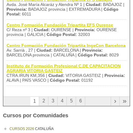
Avda. José María Alcaráz y Alendra Nº 1 |
Ciudad:
BADAJOZ |
Provincia:
BADAJOZ provincia | EXTREMADURA |
Código
Postal:
6011
Centro Formación Fundación Tripartita EFS Ourense
C/ Reza nº 3 |
Ciudad:
OURENSE |
Provincia:
OURENSE
provincia | GALICIA |
Código Postal:
32003
Centro Formación Fundación Tripartita IngeCon Barcelona
Av. Sarrià , 27 |
Ciudad:
BARCELONA |
Provincia:
BARCELONA provincia | CATALUÑA |
Código Postal:
8029
Instituto de Formación Profesional C.DE CAPACITACION
AGRARIA VITORIA GASTEIZ
CTRA.IRUN KM,356 |
Ciudad:
VITORIA GASTEIZ |
Provincia:
ALAVA | PAÍS VASCO |
Código Postal:
01192
›
»
2
3
4
5
6
1
Cursos por Comunidades
CURSOS 2026
CATALUÑA