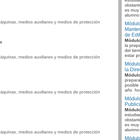
estudia
obstant
es muy 
alumno
máquinas, medios auxiliares y medios de protección
Módulo
Manten
de Edi
Módulo
s
la prep
del tie
estar p
máquinas, medios auxiliares y medios de protección
Módulo
la Dir
Módulo
prepara
posible
año ho
máquinas, medios auxiliares y medios de protección
Módulo
Public
Módulo
estudia
obstant
es muy 
alumno
máquinas, medios auxiliares y medios de protección
Módulo