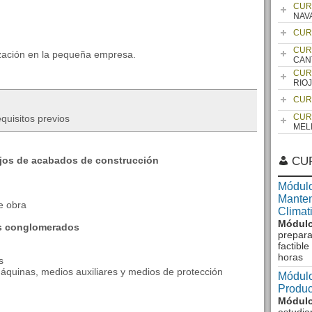
CUR
NAV
CUR
CUR
ización en la pequeña empresa.
CAN
CUR
RIO
CUR
CUR
quisitos previos
MEL
jos de acabados de construcción
CU
Módulo
Manten
e obra
Climat
Módulo
s conglomerados
prepara
factibl
horas
s
máquinas, medios auxiliares y medios de protección
Módulo
Produc
Módulo