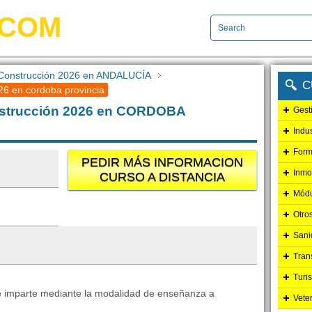
.COM
 Construcción 2026 en ANDALUCÍA
C
6 en cordoba provincia
strucción 2026 en CORDOBA
Gest
Indu
Form
PEDIR MÁS INFORMACION
Inmo
CURSO A DISTANCIA
Módu
Otro
Sani
Tran
Turi
e imparte mediante la modalidad de enseñanza a
Vete