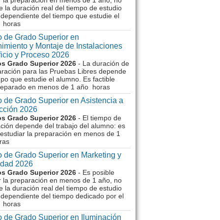
r la preparación en menos de 1 año, no
e la duración real del tiempo de estudio
dependiente del tiempo que estudie el
 horas
 de Grado Superior en
imiento y Montaje de Instalaciones
ficio y Proceso 2026
s Grado Superior 2026
- La duración de
aración para las Pruebas Libres depende
mpo que estudie el alumno. Es factible
reparado en menos de 1 año horas
 de Grado Superior en Asistencia a
ección 2026
s Grado Superior 2026
- El tiempo de
ción depende del trabajo del alumno: es
 estudiar la preparación en menos de 1
ras
 de Grado Superior en Marketing y
idad 2026
s Grado Superior 2026
- Es posible
r la preparación en menos de 1 año, no
e la duración real del tiempo de estudio
dependiente del tiempo dedicado por el
 horas
 de Grado Superior en Iluminación