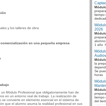
Captac
Módulo
prepara
ción
tiempo 
dedicad
Módulo
ales y los talleres de obra
2026
Módulo
prepara
alumno:
 comercialización en una pequeña empresa
1 año 
Módulo
Audiov
a
Módulo
la prep
dependi
Se pue
horas
Módulo
rabajo
Manten
Módulo
 un Módulo Profesional que obligatoriamente han de
prepara
os en un entorno real de trabajo. La realización de
tiempo 
jo se convierte en elemento esencial en el sistema de
del tie
ión que el alumno asuma la realidad profesional en sus