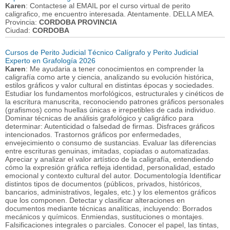
Karen
: Contactese al EMAIL por el curso virtual de perito
caligrafico, me encuentro interesada. Atentamente. DELLA MEA.
Provincia:
CORDOBA PROVINCIA
Ciudad:
CORDOBA
Cursos de Perito Judicial Técnico Calígrafo y Perito Judicial
Experto en Grafología 2026
Karen
: Me ayudaria a tener conocimientos en comprender la
caligrafía como arte y ciencia, analizando su evolución histórica,
estilos gráficos y valor cultural en distintas épocas y sociedades.
Estudiar los fundamentos morfológicos, estructurales y cinéticos de
la escritura manuscrita, reconociendo patrones gráficos personales
(grafismos) como huellas únicas e irrepetibles de cada individuo.
Dominar técnicas de análisis grafológico y caligráfico para
determinar: Autenticidad o falsedad de firmas. Disfraces gráficos
intencionados. Trastornos gráficos por enfermedades,
envejecimiento o consumo de sustancias. Evaluar las diferencias
entre escrituras genuinas, imitadas, copiadas o automatizadas.
Apreciar y analizar el valor artístico de la caligrafía, entendiendo
cómo la expresión gráfica refleja identidad, personalidad, estado
emocional y contexto cultural del autor. Documentología Identificar
distintos tipos de documentos (públicos, privados, históricos,
bancarios, administrativos, legales, etc.) y los elementos gráficos
que los componen. Detectar y clasificar alteraciones en
documentos mediante técnicas analíticas, incluyendo: Borrados
mecánicos y químicos. Enmiendas, sustituciones o montajes.
Falsificaciones integrales o parciales. Conocer el papel, las tintas,