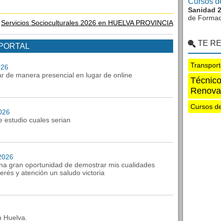
Cursos d
Sanidad 
de Formac
e
Servicios Socioculturales 2026 en HUELVA PROVINCIA
TE R
 PORTAL
Transpor
026
iar de manera presencial en lugar de online
Técnico
Renova
Cursos d
2026
e estudio cuales serian
2026
na gran oportunidad de demostrar mis cualidades
erés y atención un saludo victoria
n Huelva.