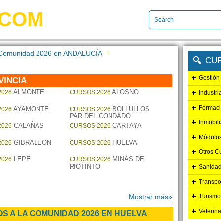
.COM
la Comunidad 2026 en ANDALUCÍA
CU
Gestión
VINCIA
ALMONTE
ALOSNO
2026
CURSOS 2026
Industri
Formaci
AYAMONTE
BOLLULLOS
2026
CURSOS 2026
PAR DEL CONDADO
Inmobili
CALAÑAS
CARTAYA
2026
CURSOS 2026
Módulos
GIBRALEON
HUELVA
2026
CURSOS 2026
Otros C
LEPE
MINAS DE
2026
CURSOS 2026
RIOTINTO
Sanidad
Transpo
Mostrar más»
Turismo
Veterina
IOS A LA COMUNIDAD 2026 EN HUELVA